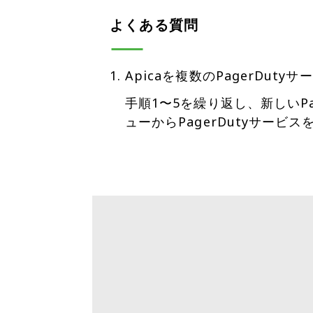
よくある質問
Apicaを複数のPagerDu
手順1〜5を繰り返し、新しいPa
ューからPagerDutyサービ