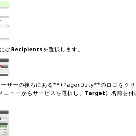
には
Recipients
るユーザーの後ろにある**+PagerDuty**のロゴ
メニューからサービスを選択し、
Target
に名前を付