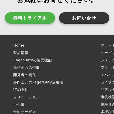
無料トライアル
お問い合せ
Home
アラー
製品情報​
サービ
PagerDutyの製品機能​
システ
操作画面の特徴​
プラッ
開発者の責任
モバイ
部門ごとのPagerDuty活用法​
ライブ
ITの運用​
リアル
ソリューション
事後検
小売業
信頼性
金融サービス
多様な