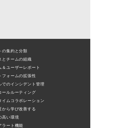
トの集約と分類​
スとチームの組織​
ム＆ユーザーレポート​
トフォームの拡張性
ルでのインシデント管理​
コールルーティング​
タイムコラボレーション​
証から学び改善する
の高い環境​
アラート機能​