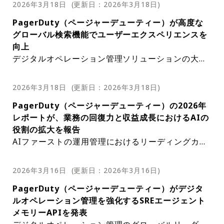
いるように、PagerDutyの主要な強みの1つ
レーション、レスポンダー向けの再通知および
2026年3月18日
(更新日：
2026年3月18日
)
株式会社と楽天グループ株式会社の2チームが
は、インシデントライフサイクルのオーケスト
キャンセル機能、AWSインテグレーションの
決勝ラウンドに進出する。決勝ラウンドは、2
PagerDuty（ページャーデューティー）が高度な
レーション機能だ。このプラットフォームは、
強化などが含まれる。同社のSlackインテグレ
026年4月15日に開催されるPagerDuty on To
グローバル検索機能でユーザーエクスペリエンスを
検出、動員、対応実行、インシデント後の学習
ーションは大幅な改善が予定されており、多数
ur 2026 Tech Dayにて行われる。このイベン
向上
を統合したワークフローを提供する。この統合
の新機能が追加される。これには、新しいイン
トは、実践的な技術知識を共有するためのプラ
デジタルオペレーション管理ソリューションの大手
的なアプローチにより、チームは重大なインシ
シデントカードのデザイン、アクティビティー
ットフォームであり、毎年多くのエンジニアが
プロバイダーであるPagerDuty（ページャーデュー
デント発生時に状況を把握しやすくなり、イン
のスレッド形式更新、AIエージェントの機能拡
参加している。今年のテーマは「LIGHT THE
ティー）は、強化されたグローバル検索機能の早期
シデント管理の効率性と有効性が向上する。P
張などが含まれる。これらの機能強化により、
2026年3月18日
(更新日：
2026年3月18日
)
UNSEEN – 止められない世界を、照らす
アクセス提供開始を発表した。この新機能により、
agerDutyのもう一つの注目すべき機能は、チ
Slack環境におけるPagerDutyの利便性が向上
光。」だ。チャレンジカップの最終ラウンドで
PagerDuty（ページャーデューティー）の2026年
インシデント、アラート、サービス、スケジュール
ーム間の連携による対応だ。SlackやMicrosof
し、ユーザーはより効率的でスムーズなインシ
は、さらに複雑なインシデントシナリオが展開
レポートが、業務の回復力と収益成長におけるAIの
に関連する属性を、より迅速かつ正確に検索できる
t Teamsといったツールとのネイティブ統合に
デント管理体験を得られることが期待される。
され、チームの総合的な能力が試される。リア
役割の拡大を報告
ようになり、ユーザーエクスペリエンスが大幅に向
より、アクションの調整、共有タイムラインの
PagerDutyは、Slackのアップデートに加え、
ルタイムでの意思決定、チーム内のコミュニケ
AIファーストの運用管理におけるリーディングカン
上する。強化されたグローバル検索機能は、Pager
維持、インシデントの迅速な解決が容易にな
インシデント指揮官がインシデントタイムライ
ーション、ステークホルダーとの適切な情報共
パニーであるPagerDuty（ページャーデューティ
Dutyがプラットフォームの継続的な改善と、ユーザ
る。さらに、PagerDutyのフル機能モバイル
ンから直接レスポンダーに再通知できる新機能
有といったスキルが、最終ラウンドで問われる
ー）は、2026年版「AIファースト運用状況レポー
ーがデジタルオペレーションを効果的に管理するた
機能により、チームは場所を問わずインシデン
2026年3月16日
も導入した。この機能は、重大な問題が見落と
(更新日：
2026年3月16日
)
重要な課題となる。チャレンジカップの最終ラ
ト」を発表した。このレポートは、長期にわたるサ
めに必要なツールの提供に尽力していることの証
トの管理、対応者の動員、プレーブックの実行
されることを防ぎ、平均確認時間（MTTA）と
PagerDuty（ページャーデューティー）がデジタ
ウンドに加え、PagerDuty Tech Dayでは、最
ービス停止がもたらす経済的影響の増大を指摘し、
だ。改良されたグローバル検索機能は、高度なイン
を行うことができ、柔軟性と利便性が向上す
平均解決時間（MTTR）を短縮することを目的
ルオペレーション管理を強化するSREエージェント
新のテクノロジー動向や実践的なノウハウを紹
運用レジリエンスの必要性を強調している。さまざ
デックス作成と検索アルゴリズムを活用し、より関
る。このレポートでは、PagerDutyのAIを活
としている。また、保留中の通知をキャンセル
メモリーAPIを発表
介するセッションも多数開催される。出典：P
まな国のビジネスリーダー、IT意思決定者、シニア
連性の高い検索結果をより短時間で提供する。これ
用した運用ワークフローも高く評価されてい
できる機能も導入し、インシデント対応の効率