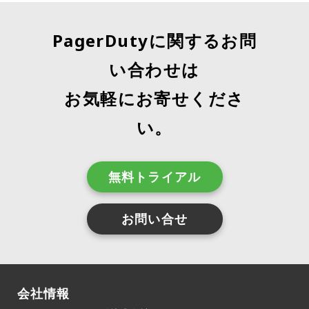
御と言語サポートの拡大に​​より、PagerDutyはユー
ザーエクスペリエンスと運用効率の向上に大きく貢
PagerDutyに関するお問
献している。今日の急速に変化するビジネス環境に
おいて、デジタル運用管理の重要性がますます高ま
い合わせは
っている中、これらのアップデートは、業界をリー
お気軽にお寄せくださ
ドするプロバイダーとしてのPagerDutyの地位をさ
らに強固なものにすると期待される。出典：Pager
い。
Duty
無料トライアル
お問い合せ
会社情報