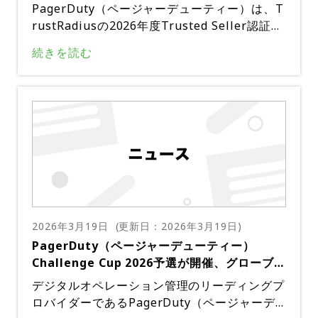
の複雑さを再現しようとしており、チームは迅
レンスルーム・講演者：葛 智紀（PagerDuty
PagerDuty（ページャーデューティー）は、T
速な診断と修復と、影響を受ける関係者への明
株式会社 Principal Customer Success Mana
rustRadiusの2026年度Trusted Seller認証を
確で体系的な最新情報の提供とのバランスを取
ger）メインセッションでは、プラットフォー
取得した。PagerDutyは、Trusted Sellerス
るよう促されたと指摘した。ライブ環境では、
続きを読む
ム導入の戦略的および戦術的な要素を網羅する
コア8.6点（10点満点中）を獲得している。出
重大なインシデントが解決された際に明らかな
予定だ。議論されるトピックには、PagerDut
典：TrustRadius
安堵感が生まれ、コンテストのプレッシャーテ
y導入の主な目的、基本概念と主要機能、イベ
スト的な性質が強調されたという。NECネッツ
ント取り込みとアラート処理の推奨アプローチ
エスアイ株式会社 DXソリューション事業本部
などが含まれる。また、インシデント通知の実
とセコムトラストシステムズ株式会社 DX推進
践方法や、コラボレーション機能を活用してチ
部が決勝に進出。決勝は、2026年4月15日に
ームの対応を改善する方法についても取り上げ
東京ミッドタウンホールで開催されるPagerD
る予定だ。運用効率を高めるための自動化技術
uty on Tour 2026「Tech Day」で行われる。
や、インシデント管理を中心とした組織構造の
プログラム全体は14:30から20:00まで、Chall
構築に関する検討事項、展開の推奨スケジュー
enge Cup決勝は15:10から17:10まで行われる
ルも議題に含まれている。プレゼンターは、概
2026年3月19日
(更新日：
2026年3月19日
)
予定だ。「LIGHT THE UNSEEN – 止められ
念的な枠組みと具体的な事例、ベストプラクテ
PagerDuty（ページャーデューティー）
ない世界を、照らす光。」をテーマに、目に見
ィスのヒントを組み合わせ、参加者がプラット
Challenge Cup 2026予選が開催、グローブラ
えないシステム動作を可視化することに焦点を
フォームの機能を日々の運用ニーズにマッピン
イドと楽天グループが決勝進出
デジタルオペレーション管理のリーディングプ
当てたセッションが開催される予定で、決勝で
グできるよう支援することが期待されている。
ロバイダーであるPagerDuty（ページャーデ
はリアルタイムの意思決定やステークホルダー
セッション後はネットワーキングの時間が設け