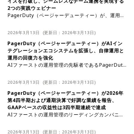
イズを打破し、シームレスなチーム連携を実現する
化が強化され、技術サービスの管理をより合理的か
ントデータと照合できる。このプロセスにより、リ
ンスを維持するために必要なツールを確実に利用で
企業のうち、75%が運用レジリエンスの向上を報告
理をより容易にする。Pag​​erDutyはプラットフォー
たアラートの詳細の表示などが含まれる。これ
2つの実践ウェビナー
つ効率的に行うことができる。PagerDutyの主要機
スクの高いファイルタイプ、変更範囲、過去のイン
きる。これは、データの正確性とコンプライアンス
しているのに対し、運用レジリエンスの向上は報告
ムを継続的に改善し、新機能を導入することで、ユ
らの製品アップデートに加え、PagerDutyは
PagerDuty（ページャーデューティー）が、運用現
能であるIncident Workflowsは、インシデント対
シデント領域との重複が特定される。結果として、
が最重要視される今日のデジタル環境において特に
しているもののAIをまだ導入していない組織では、
ーザーへのコミットメントと、高品質なデジタルオ
インシデント対応担当者向けのトレーニングコ
場の生産性を向上させるための2つの専門トレーニ
応プロセスを自動化するように設計されている。イ
開発者がコードをコミットする前に情報に基づいた
重要だ。APIがコンテキスト認識に基づくインサイ
その割合は66%にとどまっている。PagerDutyの20
ペレーション管理ソリューションを提供するという
ースも開始した。PagerDuty Universityを通
ングを開催する。膨大なアラートの中から真に必要
ンシデントワークフローは、特定の条件に基づいて
意思決定を行うための、実行可能な推奨事項を含む
トを提供できることも、他社製品との差別化を図る
26年版「AIファーストオペレーションの現状レポー
強い意志を示している。出典：PagerDuty
2026年3月13日
(更新日：
2026年3月13日
)
じて受講できるこのコースでは、PagerDuty
な情報を特定する手法と、チャットツールを活用し
ワークフローを自動的に開始できるメカニズムであ
リスクスコアが生成される。この新しいツールは、
重要な機能の一つだ。これらのインサイトは、チー
ト」では、業務の中断が経営幹部レベルの財務リス
のウェブUIで利用できる分析機能と、インシ
PagerDuty（ページャーデューティー）がAIイン
てコンテキストを維持したまま連携するChatOpsの
る条件トリガーによって自動的にトリガーされる。
ソフトウェア開発におけるプロアクティブなリスク
ムがインシデントのより広範な状況を理解し、より
クとなっていることも指摘されている。ITインシデ
デント対応の効果を測定するために使用できる
テグレーションエコシステムを拡張し、自律運用と
技術を習得し、MTTR（平均復旧時間）の短縮とエ
最近製品の制限が緩和されたことで、ユーザーは特
管理において大きな前進となる。コードコミット前
効果的に対応できるよう設計されている。状況を理
ント発生時に1時間当たり100万ドル以上を損失して
指標について解説している。最後に、PagerD
運用の回復力を強化
ンジニアの疲弊防止を目指す。・ウェビナータイト
定のテクニカルサービスに最大100個の条件トリガ
に詳細なリスクスコアを開発者に提供することで、
解することで、チームはより的確な意思決定を行う
いる組織もあり、34%が1時間当たり50万ドル以
utyは、プラットフォームの稼働状況をいつで
AIファーストの運用管理の先駆者であるPagerDuty
ル：Silencing the Noise: AI-Driven Alert Intelli
ーを関連付けることができるようになった。これ
PagerDutyは潜在的な問題を未然に防ぐのに役立
ことができ、より迅速かつ正確なインシデント解決
上、3分の2以上が1時間当たり30万ドル以上を損失
も同社のステータスページから確認できること
（ページャーデューティー）は、AIインテグレーシ
gence・日時：日本時間2026年3月19日（木）午前
は、従来の20個という制限から大幅に増加してい
つ。これはコードの品質向上だけでなく、コードコ
につながる。これは、一秒たりとも無駄にできない
している。このレポートでは、成功している組織は
をユーザーに改めて通知した。また、ユーザー
ョンエコシステムの大幅な拡張を発表した。この拡
1:00本セッションでは、アラートノイズを最大99%
る。さらに、全てのテクニカルサービスに適用可能
ミット後のトラブルシューティングや問題修正に費
今日の変化の激しいデジタル環境において、非常に
運用上のレジリエンスへの投資を優先しており、7
2026年3月13日
(更新日：
2026年3月13日
)
はメール、Slack、またはウェブフックを通じ
張により、PagerDuty AdvanceエージェントとAI
削減するための「Event Orchestration（イベント
な条件トリガーを設定できるIncident Workflows
やす時間とリソースの削減にもつながる。Claude C
大きな利点となる。SREエージェントメモリーAPI
1%が1年前よりもレジリエンスと成熟度が向上した
て問題発生時の通知を受け取るように登録する
PagerDuty（ページャーデューティー）が2026年
プラットフォームの機能が強化され、組織は自律運
オーケストレーション）」と「Intelligent Alert G
の数も増加した。新しい上限は50となり、従来の10
ode用PagerDutyプラグインは、単なるリスクスコ
の一般提供開始は、デジタルオペレーション管理に
と報告していることが明らかになった。しかし、進
こともできる。出典：PagerDuty
第4四半期および通期決算で好調な業績を報告、
用の効率化を実現できるようになる。開発のペース
rouping」の設定方法を学ぶ。AIが過去の行動から
から大幅に増加した。この機能強化により、ユーザ
アリングツールではない。開発ワークフローにシー
おける革新と卓越性に対するPagerDutyの取り組み
捗状況は業績と投資額によって異なるようだ。77%
GAAPベースの収益性は3四半期連続で達成
が加速し、生成されるAIコード量が増加するにつ
学習して抑制や重要度の低減を推奨する仕組みを理
ーはインシデント対応プロセスにおける柔軟性と制
ムレスに統合される包括的なソリューションであ
の証だ。このAPIは、チームの能力を向上させるだ
の組織が今後12カ月間で運用上のレジリエンス予算
AIファーストの運用管理のリーディングカンパニー
れ、業界は新たな課題に直面している。それは、本
解し、真に対応が必要な信号に集中できる環境を構
御性を高め、より多くのワークフローとトリガーを
り、開発者が必要な情報を必要な時に提供する。こ
けでなく、デジタルオペレーション全体の効率性と
を増やす計画を立てている一方で、収益成長を報告
であるPagerDuty（ページャーデューティー）は、
番環境でコードがエラーにならないようにすること
築する手法を実演する。視聴登録はこちら・ウェビ
同時に管理できるようになる。この取り組みは、Pa
れにより、より効率的かつ効果的な意思決定が可能
有効性にも貢献する。チームがメモリーアーティフ
している企業は、業績不振の企業よりも大幅に高い
2026年1月31日を期末とする2026年度（第4四半期
だ。この課題に対処するため、PagerDutyは11のカ
ナータイトル：Collaboration Without Context-S
gerDutyがユーザーのニーズの変化に対応すべく、
になり、最終的にはより優れたソフトウェアと満足
ァクトを効果的に管理するために必要なツールを提
2026年3月13日
(更新日：
2026年3月13日
)
割合で投資を行っている。また、レポートはインシ