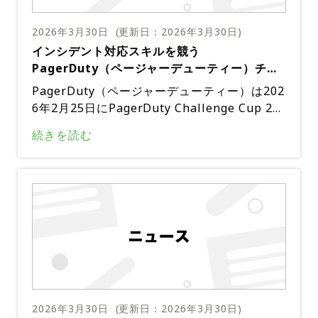
2026年3月30日
(更新日：
2026年3月30日
)
インシデント対応スキルを競う
PagerDuty（ページャーデューティー）チャ
レンジカップレポート
PagerDuty（ページャーデューティー）は202
6年2月25日にPagerDuty Challenge Cup 20
26の第1回予選ラウンドを開催し、3人1組のチ
続きを読む
ームが時間制限付きのシナリオ主導型インシデ
ント対応コンテストで競い合った。このイベン
トは純粋なコーディング能力ではなく実践的な
インシデント処理スキルを測るものであり、チ
ームはインシデント解決能力、MTTA（平均応
答時間）の短縮、ステークホルダーとの明確な
コミュニケーションの維持、高品質の事後分析
レポートの作成能力に基づいて評価された。C
hallenge Cupの形式では、各3人組がインシ
デント指揮官、対応者、記録係の役割を担い、
2026年3月30日
(更新日：
2026年3月30日
)
ロールプレーによる経営陣からの問い合わせや