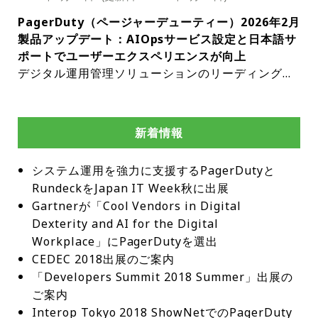
を開催する。運用の基本ワークフローの確立からAI
できるようになる。PagerDutyのMCPプラグインと
ンシデント後レビューとシームレスに統合され、あ
属する希薄化後1株当たり純利益は0.12ドル、非GA
テグレーションエコシステムにより、PagerDutyは
PagerDuty（ページャーデューティー）2026年2月
エージェントによる自律的な自動化まで、デジタル
Cursorのインテグレーションは、開発者にインシデ
らゆる障害が組織的な知識として文書化されて確実
APベースの希薄化後1株当たり純利益は0.29ドルだ
AI駆動型運用におけるインテリジェンスとアクショ
製品アップデート：AIOpsサービス設定と日本語サ
運用の効率を最大化するための実践的な知見が公開
ント発生を未然に防ぐための必要なツールを提供す
に解決される。さらに、PagerDutyは市場をリード
った。営業活動による純キャッシュフローは2,540
ンの不可欠なシステムとして位置付けられる。700
ポートでユーザーエクスペリエンスが向上
される。・ウェビナータイトル：PDU Presents: P
ることを目的としている。重要な運用データと履歴
するSREエージェントを仮想レスポンダーへと進化
万ドル、フリーキャッシュフローは2,260万ドルだ
を超える統合基盤を基盤とするこのエコシステム
デジタル運用管理ソリューションのリーディングプ
agerDuty 101・日時：日本時間2026年3月19日
コンテキストへのアクセスを提供することで、開発
させている。ポイントソリューションとは異なり、
った。2026年度通期の売上高は4億9,250万ドル
は、エージェント運用、コーディングエージェン
ロバイダーであるPagerDuty（ページャーデューテ
（木）18:30、3月20日（金）午前2:30PagerDuty
者は新しいコードをデプロイする前に情報に基づい
PagerDuty SREエージェントはチームの担当者名簿
で、前年比5.4%増となった。営業利益は580万ド
ト、統合開発環境、エンタープライズコパイロット
ィー）は、ユーザーエクスペリエンスと運用効率の
の基本機能とインシデントライフサイクルを網羅的
た意思決定を行うことができる。このインシデント
やエスカレーションポリシーに深く統合される。SR
ル、非GAAPベースの営業利益は1億2,110万ドルだ
など、AIに重点を置いたセグメントへと拡大する。
向上を目的とした一連の製品アップデートを2026年
に学ぶ一時間の導入セッションだ。サービスの構
管理へのプロアクティブなアプローチは、ダウンタ
Eエージェントは現場に真っ先に駆けつけ、AIOps
った。純利益は1億7,390万ドルとなり、GAAPベー
これにより、MCP統合による相互運用性が向上し、
新着情報
2月に発表した。プラットフォームの機能を大幅に
成、オンコールスケジュールの管理、そして迅速な
イムを大幅に削減し、全体的な運用効率を向上させ
で異常を特定し、技術スタックを評価し、人間が目
スの通期黒字化を達成した初の年となった。Pager
AIとプラットフォーム間のシームレスな接続が実現
向上させると予想されるこれらのアップデートに
通知と対応を実現するためのワークフローなど、運
ることが期待される。MCPプラグインは、インシデ
覚める前に詳細な診断を実行できる。MCPと拡張さ
Duty普通株主に帰属する希薄化後1株当たり純利益
する。Pag​​erDutyのAI統合は、パートナーがPager
システム運用を強力に支援するPagerDutyと
は、AIOpsサービス設定の一般提供開始、オペレー
用の現場で即戦力となる基礎知識を解説する。視聴
ントの迅速な解決だけでなく、インシデントの発生
れたAPIライブラリーを活用することで、エージェ
は1.87ドル、非GAAPベースの希薄化後1株当たり純
DutyのMCPサーバーに接続する方法、PagerDuty
RundeckをJapan IT Week秋に出展
ションコンソールおよびオペレーションコンソール
登録はこちら・ウェビナータイトル：Product Lau
を未然に防ぐことにも役立つ。開発者に運用状況を
ントは顧客の監視ツール、社内開発プラットフォー
利益は1.16ドルだった。営業活動による純キャッシ
がパートナーのMCPサーバーに接続してシームレス
Gartnerが「Cool Vendors in Digital 
版SREエージェントの日本語サポートの導入が含ま
nch: The Path to Autonomous Operations・日
包括的に把握できるビューを提供することで、潜在
ム、開発環境など、スタック全体に接続できる。Pa
ュフローは1億1,490万ドル、フリーキャッシュフロ
な相互運用性を実現する方法、そしてパートナープ
Dexterity and AI for the Digital 
れる。AIOps Service Configurationの一般利用が
時：日本時間2026年4月23日（木）午前0:00システ
的な問題を顕在化する前に特定できる。インシデン
gerDutyの独自の競争優位性は、コンテキストフラ
ーは1億270万ドルだった。2026年1月31日現在、同
ラットフォームとPagerDuty間の直接API統合とい
Workplace」にPagerDutyを選出
開始され、組織でのAIOps利用をより細かく管理で
ム障害による甚大な損失を防ぎ、運用の自律化（Au
トを予測・予防する機能は、運用効率の大幅な向上
イホイールだ。これは、データの収集と学習の適用
社の現金、現金同等物および投資残高は4億6,​​980万
う3つの経路で接続される。今回の発表では、エコ
CEDEC 2018出展のご案内
きるようになった。各設定より、特定のPagerDuty
tonomous Operations）を実現するための最新ロ
につながる。これは、入手可能な最も正確で最新の
を通じて、時間の経過とともに価値を増大させる継
ドルだった。出典：PagerDuty
システムの実力を実証する3つの主要なパートナー
「Developers Summit 2018 Summer」出展の
のService（Technical Service）およびEvent Orc
ードマップを提示する。過去の障害から学習し、自
情報に基づいて、ビジネスにとって最善の選択を行
続的な学習への体系的なアプローチだ。このアプロ
シップ、Anthropic/Claudeパートナーシップ、Cur
hestrationでAIOps機能を無効化できる。本機能の
ご案内
律的に修復案を提示する「SREエージェント」や、
うことにつながる。PagerDutyのMCPプラグインと
ーチは、ポイントソリューションでは実現できな
sorパートナーシップ、そしてLangChainパートナ
活用により、ノイズ除去効果の高いサービスを選定
Interop Tokyo 2018 ShowNetでのPagerDuty
刷新されたSlack体験、MCP連携による最新機能な
Cursorのインテグレーションは、同社のイノベーシ
い。PagerDutyは、危機発生時に人間の対応者が下