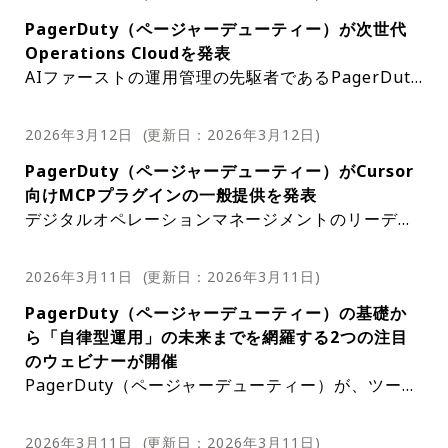
および通期）の業績を発表した。第4四半期の売上
テゴリーにわたる30社以上のAIパートナーをAI統合
witching・日時：日本時間2026年4月16日（木）午
製品とサービスを継続的に改善していくというコミ
度の高いエンドユーザーにつながる。ソフトウェア
供することで、PagerDutyはデジタルオペレーショ
デント後の学習能力の重要性を強調している。レジ
PagerDuty（ページャーデューティー）が次世代
高は前年同期比2.7%増の1億2,500万ドルに達し、年
ウェブサイトに追加し、統合とエージェントワーク
前1:00ツール間の頻繁な切り替えによる認知負荷を
ットメントの証だ。条件トリガーの上限を引き上げ
開発がますます複雑化する現代において、Claude C
ン管理の未来を形作っている。SREエージェントメ
リエンスの向上を報告した組織は、学習機能を統合
Operations Cloudを発表
間経常収益（ARR）も前年同期比1%増の4億9,870
フローに関する包括的で検索可能な公開ウェブディ
防ぎ、SlackやMicrosoft Teams、あるいはBackst
ることにより、PagerDutyはユーザーがインシデン
ode用PagerDutyプラグインのようなツールは不可
モリーAPIは単なるツールではなく、より効率的で
したツールがその進歩の要因であると回答すること
AIファーストの運用管理の先駆者であるPagerDuty
万ドルとなった。また、第4四半期はGAAPベースの
レクトリーを作成した。PagerDutyが提供する拡張
ageといったプラットフォーム上でインシデント対
ト対応プロセスをさらに自動化できるよう支援し、
欠だ。これらのツールは、開発者が複雑な作業を乗
効果的なデジタルオペレーションへの道のりにおけ
が多くあった。組織のほぼ半数が、インシデントを
（ページャーデューティー）は、次期PagerDuty O
純利益が1,100万ドルとなり、3四半期連続で黒字を
AIインテグレーションエコシステムは、さまざまな
応を完結させる手法を解説する。インシデント専用
効率性の向上と人的ミスの低減を実現する。この取
り越えるために必要なインサイトを提供し、ユーザ
る大きな一歩となるものだ。出典：PagerDuty
将来の業績向上につながる体系的な学習機会に変え
perations Cloudを発表した。この革新的なプラッ
達成した。同社CEOのJennifer Tejada氏は、2026
高価値シナリオにおける運用を変革するように設計
チャットの自動生成やAPI管理、AIを活用した根本
り組みは、特に上限引き上げの恩恵を最も受けられ
ーのニーズを満たす高品質なソフトウェアの提供を
2026年3月12日
(更新日：
2026年3月12日
)
ることでレジリエンスを高めている。収益成長を遂
トフォームは、企業がデジタルの信頼性を実現する
年度はPagerDutyにとって極めて重要な年であり、
されている。豊富な可観測性テレメトリーを取り込
原因分析の同期など、チーム全員がシームレスに連
る大規模な技術サービスを管理しているユーザーに
容易にする。このプラグインの一般提供開始によ
げている成功企業は、収益が横ばいまたは減少して
PagerDuty（ページャーデューティー）がCursor
方法に革命をもたらし、自律運用への道を切り開
売上高が4億9,300万ドルと予想を上回り、非GAAP
むことで、AIエコシステムは自己強化型のコンテキ
携するためのワークフローを習得する。視聴登録は
好評を博すものと期待される。出典：PagerDuty
り、PagerDutyは開発者支援とデジタルオペレーシ
いる企業よりも、継続的な学習の必要性をより強く
向けMCPプラグインの一般提供を発表
く。事後対応型から自律運用型への移行は、レジリ
ベースの営業利益率が700ベーシスポイント拡大し
ストフライホイールを強化し、詳細な可観測性コン
こちらこれらのセッションを通じて、アラート疲れ
ョン管理分野におけるイノベーション推進への取り
認識している傾向がある。これは、インシデントを
デジタルオペレーションマネージメントのリーディ
エンス（回復力）とプロアクティブな予防策を基盤
たと述べた。PagerDutyの業績は、AI運用における
テキストに基づく自動トリアージを可能にする。こ
を解消し、より迅速かつ透明性の高いインシデント
組みを改めて示している。出典：PagerDuty
体系的な改善サイクルに変換できるプラットフォー
ングプロバイダーであるPagerDuty（ページャーデ
として信頼性が構築される未来を可能にするため、
重要なコントロールプレーンとしての役割を改めて
れにより、PagerDutyのSREエージェントはアラー
管理プロセスを確立するための実践的な知識を得る
ムが最も成功する可能性が高いことを示唆してい
ューティー）は、Cursor向けMCPプラグインの一
大きな前進だ。同社は、開発者が作業する環境に直
強調するものだ。PagerDutyは、エンタープライズ
トを自動的に相関させ、根本原因分析を迅速化し、
ことができる。出典：PagerDuty
2026年3月11日
(更新日：
2026年3月11日
)
る。レポートのダウンロードはこちら出典：Pager
般提供を発表した。このインテグレーションによ
接、ライフサイクル全体のインシデント管理を導入
およびAIネイティブ分野における消費の伸びをけん
より回復力の高い運用成果を提供できる。また、こ
Duty
PagerDuty（ページャーデューティー）の基礎か
り、PagerDutyのデータへのアクセスと活用が可能
する計画を進めており、基盤を強化している。これ
引するリーディングエージェントサービスの提供に
のエコシステムは、運用コンテキストを統合開発環
ら「自律型運用」の未来までを網羅する2つの注目
になり、Cursorの機能強化が期待される。これらの
には、チームがSlackを離れることなくインシデン
より、コアフランチャイズを強化し、持続可能で収
境に直接組み込むことで、コミット前のリスクスコ
のウェビナーが開催
データには、オンコール検索、サービス管理、その
トライフサイクル全体を実行できる、完全に刷新さ
益性の高い成長に向けて優位な立場を築いている。
アリングと安全なデプロイメントを実現し、開発者
PagerDuty（ページャーデューティー）が、ツール
他の重要な運用情報が含まれる。このインテグレー
れたChatOpsエクスペリエンスが含まれる。強化さ
2026年度第4四半期の財務ハイライトは、売上高1
とエンジニアがより信頼性の高いコードを開発でき
の基礎を習得する導入トレーニングと、AIによる運
ションは業界に革新をもたらすと期待されており、
れたスケジュールとChatOps機能により、適切な専
億2,480万ドル、営業利益450万ドル、非GAAP営業
るように支援する。これにより、コードのリリース
用の未来を提示するプロダクトローンチウェビナー
開発者はインシデントをより迅速かつ効率的に解決
門家が即座に派遣され、PagerDutyの強化されたイ
利益2,980万ドルだった。PagerDuty普通株主に帰
前にインシデントを防止できる。拡張されたAIイン
2026年3月11日
(更新日：
2026年3月11日
)