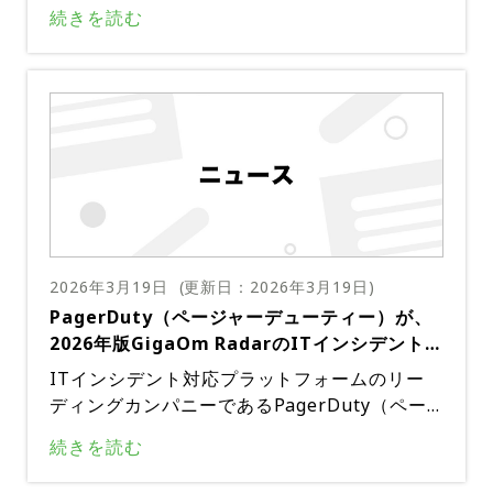
ューティー）は、PagerDuty Challenge Cup
への情報伝達など、チームの総合的な能力をテ
られ、参加者はPagerDutyのスタッフや他の
続きを読む
2026の第2回予選を開催した。エンジニアリン
ストするために、より複雑なインシデントシナ
参加者と交流する機会を得られる。懇親会では
グチーム同士が競い合い、現実世界で起こりう
リオが導入されるとのことだ。PagerDuty Te
軽食と飲み物が用意され、スケジュールに制約
る潜在的なインシデントへの対応における実践
ch Dayへ参加登録はこちら出典：PagerDuty
のある方は早めに退席することも可能。このイ
的なスキルを競うこのユニークなコンテストで
ベントは主にシステム管理者、運用担当者、サ
は、2026年2月25日に開催された第1回予選の
イト信頼性エンジニアを対象としており、イン
成功を受け、2026年3月10日に開催されたこ
シデント対応とサービス信頼性を担当する技術
のイベントには、多くの参加者が集まった。P
スタッフのための実践的なフォーラムとして位
agerDuty Challenge Cupは、単なる技術力テ
置付けられている。オンラインフォームでの登
ストではない。チームワーク、コミュニケーシ
録が必要で、実践的な学習とプレゼンターとの
ョン能力、そして体系的なインシデント対応プ
直接的な交流に適した環境を確保するため、各
2026年3月19日
(更新日：
2026年3月19日
)
ロセスの理解度も評価される。3人1組のエン
組織からの参加者は2名に制限されている。参
PagerDuty（ページャーデューティー）が、
ジニアチームが、実際のインシデントシナリオ
加申し込みはこちら出典：PagerDuty
2026年版GigaOm RadarのITインシデント対
に対応する。チームは、インシデント解決能
応プラットフォーム部門でリーダーおよびトッ
力、平均応答時間（MTTA）、ステークホルダ
ITインシデント対応プラットフォームのリー
プパフォーマーに認定
ーとのコミュニケーション、そして事後分析レ
ディングカンパニーであるPagerDuty（ペー
ポートの質に基づいて評価される。予選ラウン
ジャーデューティー）は、2026年版GigaOm
続きを読む
ドでは、チームはインシデントコマンダー、レ
Radar for IT Incident Response Platforms
スポンダー、記録係の3つの役割に分かれ、実
において、リーダーおよびアウトパフォーマー