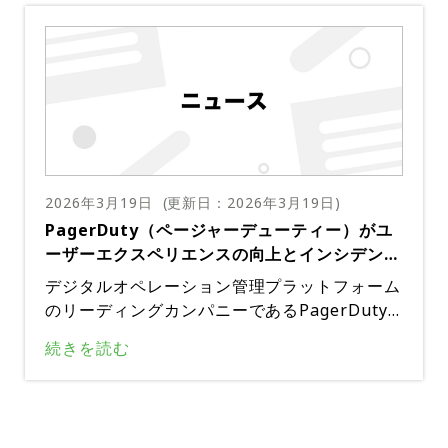
際のインシデント対応をシミュレーションし
として評価された。PagerDutyは、複雑なデ
た。さまざまな業界から集まった参加者は、技
ジタル環境におけるインシデントの検出、調
術的な解決策に取り組むだけでなく、ステーク
整、解決を支援する革新的なソリューションが
ホルダーとの緊迫したやり取りを管理する必要
高く評価され、4年連続でこの賞を受賞した。
もあった。仮想シナリオには、最高情報責任者
レポートでは、PagerDutyはイノベーション
（CIO）役を演じて責任を説明したり、仮想Sl
／プラットフォームプレーの象限に位置付けら
ackチャンネルを通じて顧客サポートの問い合
れ、チーム、システム、サービス間で時間的制
わせに対応する場面が含まれていた。各チーム
約のある運用業務を調整する能力が強調されて
のスコアはリアルタイムで表示され、順位が常
2026年3月19日
(更新日：
2026年3月19日
)
いる。GigaOm Radarレポートは、技術力、革
に変動するため、緊張感が高まった。上位チー
PagerDuty（ページャーデューティー）がユ
新性、製品の成熟度、ビジネスへの影響など、
ムのスコアは拮抗し、熾烈な競争が繰り広げら
ーザーエクスペリエンスの向上とインシデント
さまざまな要素に基づいてベンダーを評価す
れた。ロールプレーング形式のCIO役への対応
対応時間の短縮を目的とした大幅な製品アップ
る。この包括的な評価は、ITおよびエンジニ
デジタルオペレーション管理プラットフォーム
に苦戦するチームもあれば、優れたチームワー
デートを発表
アリングリーダーが、運用上の回復力、インシ
のリーディングカンパニーであるPagerDuty
クと問題解決能力を発揮するチームもあった。
デント対応、およびサービスの信頼性を向上さ
（ページャーデューティー）は、ユーザーエク
緊張感あふれる雰囲気の中、予期せぬトラブル
続きを読む
せるための最適なプラットフォームを選択する
スペリエンスの向上とインシデント対応時間の
に見舞われながらも、笑い声が響く場面もあっ
のに役立つ。Pag​​erDutyがこのレポートで評
短縮を目的とした一連の製品アップデートを発
た。最終スコアの発表はスリリングな瞬間で、
価されたことは、これらの分野における同社の
表した。今後数週間以内に順次展開される予定
結果が発表されるたびに各チームから拍手が沸
強みを証明するものだ。レポートで強調されて
のこれらのアップデートには、Slackインテグ
き起こった。予選を勝ち抜いたグローブライド