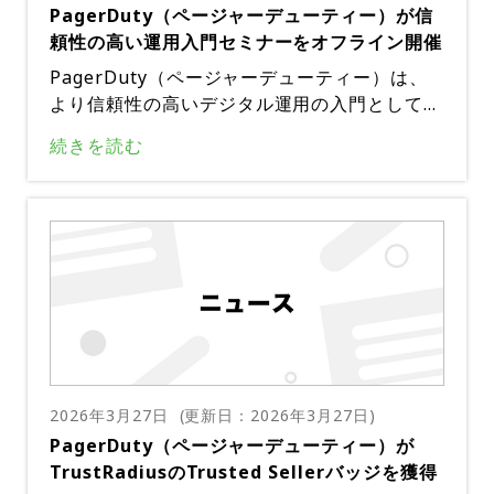
PagerDuty（ページャーデューティー）が信
仮想Slackチャンネルを介した顧客サポートメ
頼性の高い運用入門セミナーをオフライン開催
ッセージの連続的な流れなど、模擬的なプレッ
シャーが課せられた。イベント資料によると、
PagerDuty（ページャーデューティー）は、
この演習は包括的なドキュメントと共通の技術
より信頼性の高いデジタル運用の入門として宣
スタックのおかげで、さまざまなバックグラウ
伝される対面セミナーを開催する予定だ。初心
続きを読む
ンドを持つ参加者が競い合えるように設計され
者と実務者を同様に対象とした議題の概要を説
ているとのことだった。審査員は、運用パフォ
明し、コアプラットフォーム機能の実践的なデ
ーマンスの複数の側面に基づいてチームを評価
モンストレーションと、初期構成および運用環
し、会場のスクリーンにリアルタイムでスコア
境でのアプリケーションのガイダンスを組み合
が表示されることで、順位の変動に伴い競争の
わせたコンパクトなプログラムとなっている。
激しさが増した。シナリオの技術環境は、AW
参加者は、PagerDutyの機能を運用目標やチ
S、Kubernetes、NextJS、MySQLなど、広く
ームのワークフローにどのように調整できるか
利用されているさまざまなテクノロジーを組み
をより明確に感じることができるだろう。・ウ
合わせたもので、主催者はこれらの選択が現実
ェビナータイトル：Welcome to PagerDuty
的な運用上の課題を反映することを目的として
～PagerDutyで始める、より確かなデジタル
いると強調した。オブザーバーは、シナリオが
2026年3月27日
(更新日：
2026年3月27日
)
オペレーションの第一歩～・日時：日本時間2
技術的なトラブルシューティングとステークホ
PagerDuty（ページャーデューティー）が
026年4月23日（木）15:30〜18:00・会場：ワ
ルダー管理を組み合わせることで、実際の障害
TrustRadiusのTrusted Sellerバッジを獲得
ークスタイリング東京ミッドタウン カンファ