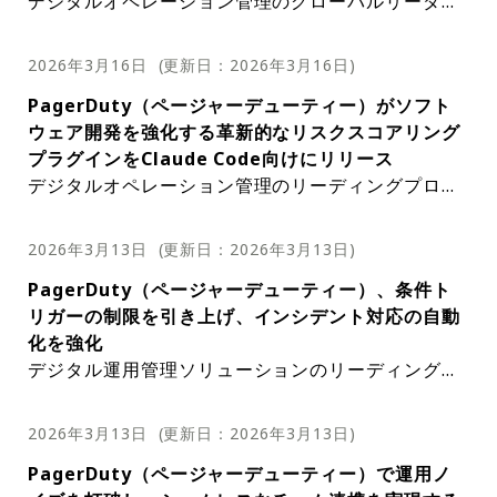
デジタルオペレーション管理のグローバルリーダー
agerDuty
開発者1,000人を対象としたこの調査では、デジタ
により、ユーザーは必要な情報をより迅速に見つけ
る。これらのAI駆動型機能は、アラートノイズ
性をさらに向上させている。PagerDutyのAW
であるPagerDuty（ページャーデューティー）は、
ルオペレーションにおけるAIへの依存度が高まり、
ることができ、インシデントやアラートへの対応を
の低減、インシデントに関するインサイトの提
Sインテグレーションも強化され、長期アクセ
SREエージェントメモリーAPIの一般提供開始を発
それが収益成長の重要な原動力となっていることも
より効率的に行うことができる。また、日付範囲の
供、そしてより迅速かつ連携のとれた対応を支
2026年3月16日
(更新日：
2026年3月16日
)
スキーが不要となる、認証情報不要の安全な認
表した。この革新的なツールは、PagerDutyの各サ
明らかにされている。レポートによると、重大なイ
プリセットや詳細な時間フィルタリング機能も搭載
援する。AI技術の活用により、プラットフォー
証システムが導入された。AWSが推奨するIA
PagerDuty（ページャーデューティー）がソフト
ービスについてSREエージェントが保持するメモリ
ンシデントによる経済的影響の増大により、運用レ
されており、ユーザーは検索条件をより細かく制御
ムのインシデント管理および解決能力が効果的
Mロール割り当てに基づいたこのエンタープラ
ウェア開発を強化する革新的なリスクスコアリング
ーアーティファクトを、チームに包括的に可視化
ジリエンスは組織にとって最優先事項となってい
し、必要な情報をより簡単に見つけることができ
に向上する。出典：PagerDuty
イズレベルのセキュリティー機能により、イン
プラグインをClaude Code向けにリリース
し、制御することを可能にする。このAPIは、チー
る。サービス停止によるコストは、リーダーにとっ
る。これらの改善に加え、グローバル検索機能で
シデントワークフローを通じてAWSの修復ア
デジタルオペレーション管理のリーディングプロバ
ムが情報を表示、編集、または削除できるように設
て無視できないほど大きなものとなり、その影響は
は、アラートキーによるアラート検索も可能になっ
クションを自動化できる。これにより、重大な
イダーであるPagerDuty（ページャーデューティ
計されており、正確でコンプライアンスに準拠し
直接的な収益損失にとどまらない。レポートによれ
た。これは、ユーザーが特定のアラートを迅速に見
運用中断のリスクが軽減されるだけでなく、イ
ー）は、Claude Code用の新しいプラグインの一般
た、コンテキストを考慮したインサイトを保証す
ば、サービス停止の52%がブランドイメージの低
つけることができるようになる重要な機能強化であ
2026年3月13日
(更新日：
2026年3月13日
)
ンシデント解決も迅速化される。同社はまた、
提供開始を発表した。この革新的なツールは、開発
る。これらのインサイトは、より迅速かつ正確なイ
下、50%が復旧コストの発生、48%が生産性の低
り、貴重な時間と労力を節約できる。この機能の追
MCPサーバーの機能強化を発表し、拡張機能
PagerDuty（ページャーデューティー）、条件ト
ワークフローに本番環境のコンテキストを直接取り
ンシデント解決を促進する上で非常に重要だ。Page
下、42%が開発者の燃え尽き症候群につながってい
加は、PagerDutyがユーザーのニーズを理解し、ユ
を通じてより豊富なインシデントおよびアラー
リガーの制限を引き上げ、インシデント対応の自動
込むように設計されており、開発者は未コミットの
rDutyのSREエージェントメモリーAPIは、デジタル
る。調査結果によると、回答者の大多数（95%）
ーザーの業務をより簡単かつ効率的にするソリュー
トのコンテキストを提供するようにした。これ
化を強化
コード変更を企業のインシデント履歴と照合して分
オペレーション管理の強化に向けた取り組みにおけ
が、経営陣はインシデントの削減と復旧の迅速化に
ションを提供することに尽力していることを示して
には、get_incident_log_entries関数による
デジタル運用管理ソリューションのリーディングプ
析する包括的なリスクスコアリングシステムを得る
る重要な一歩だ。このAPIにより、チームはメモリ
よって得られる競争優位性を認識していると考えて
いる。強化されたグローバル検索機能の早期アクセ
詳細なインシデントログエントリーの取得、g
ロバイダーであるPagerDuty（ページャーデューテ
ことができる。Claude Code用PagerDutyプラグイ
ーアーティファクトを効果的に管理できるようにな
いることが示唆されている。また、このレポート
ス提供開始は、PagerDutyユーザーにとって大変喜
et_incident関数の強化されたクエリーパラメ
ィー）は、Incident Workflowsの条件付きトリガ
ンは、ソフトウェア開発の分野における画期的なツ
り、これはインシデント解決において極めて重要な
は、デジタルオペレーションへのAI導入が拡大傾向
ばしいニュースだ。この機能はプラットフォームの
2026年3月13日
(更新日：
2026年3月13日
)
ーターを使用した追加のインシデントデータへ
ーの製品制限を大幅に引き上げることを発表した。
ールだ。開発者は/risk-scoreコマンドを実行するこ
要素となる。情報の表示、編集、または墨消し機能
にあることを示しており、回答者の59%が積極的に
機能性を向上させるだけでなく、ユーザーエクスペ
のアクセス、list_alerts_from_incident関数
PagerDuty（ページャーデューティー）で運用ノ
この変更により、インシデント対応プロセスの自動
とで、git diffを過去90日間のPagerDutyインシデ
を提供することで、チームは正確性とコンプライア
AIを業務に取り入れていると回答している。AI導入
リエンスも向上させ、デジタルオペレーションの管
およびget_alert_from_incident関数を使用し