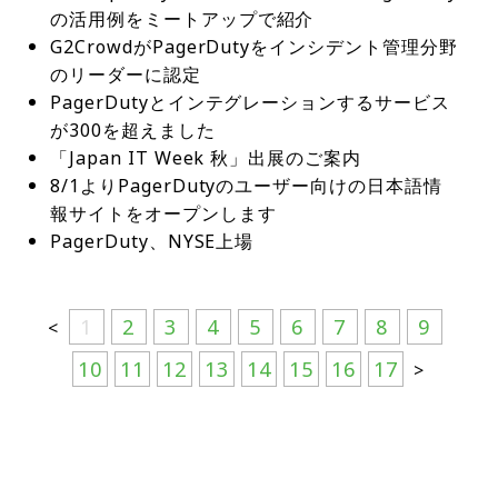
ーシップが紹介されている。これらのパートナーシ
し、AIOps 投資対効果を高めることが可能だ。ま
ど、2026年の運用のあり方を変えるソリューション
の活用例をミートアップで紹介
ョンと継続的な改善へのコミットメントを証明する
した仮説、チャット記録、意思決定といった重要な
ップは、開発者がリスクの高いコード変更を本番環
た、Operations ConsoleとOperations Console
が披露される。視聴登録はこちら基礎の徹底と最新
G2CrowdがPagerDutyをインシデント管理分野
ものだ。開発者にインシデントを予防し、発生した
瞬間を捉える。これらの内部および外部データはPa
境に移行する前に発見し、重要な運用コンテキスト
版SRE Agentが日本語で利用可能になった。Operat
技術の展望を同時に得られるこの機会を通じて、運
場合にはより迅速に解決するために必要なツールを
のリーダーに認定
gerDutyプラットフォームに流れ込み、よりスマー
をCursor開発者ワークフローに直接取り込み、重大
ions Consoleは、組織でのインシデント発生状況を
用チームが日々の対応負荷を軽減し、より戦略的な
提供することで、PagerDutyはデジタル運用管理の
PagerDutyとインテグレーションするサービス
トな自動対応、より正確な根本原因分析、そして開
な問題が検出された際にPagerDutyインシデントを
視覚的に分かりやすく表示し、ユーザーやチームで
イノベーションに注力するための具体的な道筋を提
未来を形作る一翼を担っている。このインテグレー
発者にコンテキストをフィードバックして問題を根
が300を超えました
トリガーできるように設計されている。このエコシ
のインシデント管理を力強くサポートしてくれる。
示する。出典：PagerDuty
ションは、業界に新たな基準を確立し、コラボレー
本から解決する能力といった好循環を生み出す。同
「Japan IT Week 秋」出展のご案内
ステムは、AIファーストの運用におけるPagerDuty
今回の日本語化に合わせて、Operations Console
ションの力と補完的なテクノロジーを統合すること
社はまた、エージェント間機能の拡張も発表した。
8/1よりPagerDutyのユーザー向けの日本語情
のリーダーシップを強化し、顧客の自律型ワークフ
で使用することのできるSREエージェントも日本語
のメリットを示すものと期待されている。出典：Pa
強化された高度なMCP機能により、PagerDutyのS
報サイトをオープンします
ローの加速と運用の回復力の向上を支援する。Pag​​e
で利用可能となった。SREエージェントは、発生中
gerDuty
REエージェントは、AWS DevOpsエージェントやA
rDutyの機能を開発ライフサイクルのより早い段階
PagerDuty、NYSE上場
のインシデントの概要を瞬時にサマリーでき、過去
zure AI SREといった他のAIエコシステムエージェ
に拡張することで、拡大するエコシステムにより、
のインシデントから重要なコンテキストを抽出し、
ントと連携できるようになる。これにより、協調的
組織はPagerDutyが提供するコンテキストフライホ
復旧に向けて必要な手順に関するインサイト情報を
なマルチエージェントファブリックが構築され、Pa
イールからの継続的な学習のメリットを最大限に活
1
2
3
4
5
6
7
8
9
<
送信してくれる。早期アクセスの申し込みはこちら
gerDutyが自律型エンタープライズの中枢神経系と
用し、問題を未然に防ぎ、問題が発生した場合に迅
（“Internationalization: Japanese in Ops Conso
10
11
12
13
14
15
16
17
>
しての役割を担い続けることが保証される。出典：
速に解決できるようになる。出典：PagerDuty
le”を選択して、必要情報を入力の上送信）これらの
PagerDuty
アップデートは、PagerDutyが世界中のユーザーベ
ースの進化するニーズに応えるためにプラットフォ
ームとサービスを継続的に改善するというコミット
メントを反映している。AIOpsのよりきめ細かな制