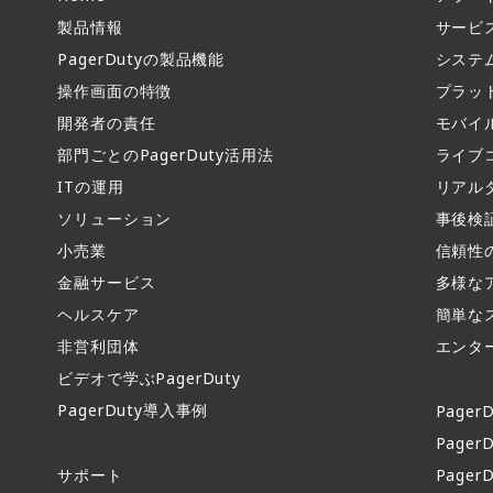
製品情報​
サービ
PagerDutyの製品機能​
システ
操作画面の特徴​
プラッ
開発者の責任
モバイ
部門ごとのPagerDuty活用法​
ライブ
ITの運用​
リアル
ソリューション
事後検
小売業
信頼性
金融サービス
多様な
ヘルスケア
簡単な
非営利団体
エンタ
ビデオで学ぶPagerDuty
PagerDuty導入事例​
PagerD
PagerD
サポート​
PagerD