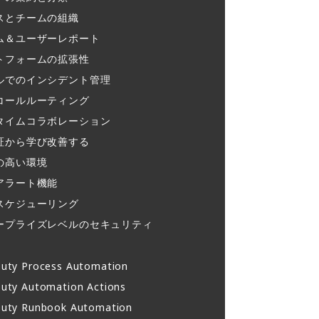
スとチームの組織​
ム＆ユーザーレポート​
トフォームの拡張性
ルでのインシデント管理​
コールルーティング​
タイムコラボレーション​
証から学び改善する
の高い環境​
アラート機能​
スケジューリング​
ープライズレベルのセキュリティ
uty Process Automation
uty Automation Actions
uty Runbook Automation