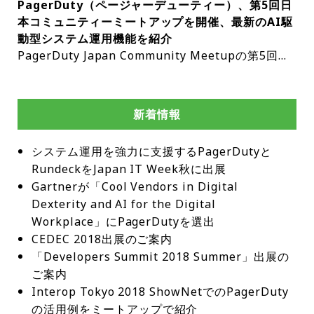
PagerDuty（ページャーデューティー）、第5回日
した。マッキンゼーの最近の調査によると、企業の
認証で保護されたプライベートなステータスページ
客向けにフィールドを必須としてマークする機能も
当てているということだ。PagerDuty Operations
本コミュニティーミートアップを開催、最新のAI駆
78%が少なくとも1つの業務機能でAIを活用してい
を使用することで、内部従業員、パートナー、また
導入した。これにより、インシデント解決前に必要
Cloudを活用することで、組織は問題をより迅速に
動型システム運用機能を紹介
る。IBMの調査によると、AIパイロットプログラム
は顧客とリアルタイムのサービス正常性を安全に共
な情報が全て提供されるため、不完全または不正確
解決できるだけでなく、問題を未然に防ぐことも可
PagerDuty Japan Community Meetupの第5回が
のうち、期待された投資収益率（ROI）を達成した
有できる。全ての認証ユーザーが同じビューを共有
なデータのリスクが軽減される。さらに、ユーザー
能になり、デジタルインフラを事後対応型のコスト
開催。PagerDuty（ページャーデューティー）がリ
のはわずか25%で、組織全体に展開されたのはわず
可能なPrivate Status Page、または同じSSO認証
はフィールドの順序を変更してワークフローを最適
センターから、プロアクティブなビジネスドライバ
リースした最新のAIエージェント機能を紹介する。
か16%だった。AIの急速な発展は、経営幹部を困難
で単一のURL上でオーディエンスごとに見せるBusi
化できるため、ユーザーエクスペリエンスと効率性
ーへと変革できる。AIOps、自動化、そしてユーザ
最新のAIによるシステム運用を学べる機会だ。イベ
な立場に追い込んでいる。競合他社に遅れを取らな
ness Serviceを出し分けできるオーディエンス固有
がさらに向上する。この新機能は現在ウェブ上で利
ー中心設計を強力に融合させたPagerDutyは、今年
新着情報
ントでは、PagerDutyには革新的なAIエージェント
いよう、新技術を迅速に導入しなければならないと
のPrivate Status Pageの2種類から選択して使用が
用可能で、モバイルおよびチャットプラットフォー
のITおよびDevOps向け最優秀SaaSソリューション
が登場している。バーチャルのSREとして機能するS
いう大きなプレッシャーにさらされている。Cisco
可能です。これにより、機密性の高い運用情報を保
ムへの対応も近日中に開始される予定だ。早期アク
部門で際立った存在となった。PagerDutyをSaaS
システム運用を強力に支援するPagerDutyと
RE Agent、運用上の役立つインサイトを提供してく
の2024年AI準備指数による調査では、経営幹部の8
護しながら、ターゲットを絞ったコミュニケーショ
セスはこちら出典：PagerDuty
Awards 2025の受賞者として表彰できたことを大変
RundeckをJapan IT Week秋に出展
れるInsight Agent、急な担当変更も調整してくれ
5%が、18力月以内にAIを導入しなければ競争上の
ンが可能になる。Businessユーザーで利用できるP
うれしく思う」受賞の詳細はこちら出典：PagerDu
Gartnerが「Cool Vendors in Digital 
るShift Agent、便利な文字起こし機能Scribe Agen
不利な立場に立たされると考えていることが明らか
rivate Status Pageは1つまで。詳細はこちら▶️‌全
ty
Dexterity and AI for the Digital 
tなどを、デモで紹介する。また、Ops Guides日本
になった。IBMの2025年経営幹部調査では、たとえ
てのSlackユーザーがPagerDutyインシデントをト
Workplace」にPagerDutyを選出
語化プロジェクトの情報も共有される予定だ。Page
間違っていたとしても、新技術を迅速に導入するこ
リガーできるようにこれまでは、PagerDutyのライ
CEDEC 2018出展のご案内
rDuty Japan Community Meetupとは、PagerDu
とが、時間をかけて正しいアプローチを取るよりも
センスを保持していないユーザーは、PagerDutyが
「Developers Summit 2018 Summer」出展の
tyをこれから触るという人も、使っているけどもっ
優れていると考えるCEOはわずか37%だった。Page
連携されたslack環境であっても、チャネル上から
と活用していきたいという人も参加できるイベント
ご案内
rDutyは、多くの組織が包括的な計画なしにAIプロ
インシデントを起票することができなかった。今回
だ。システム運用の自動化とAI活用に関心のあるエ
Interop Tokyo 2018 ShowNetでのPagerDuty
グラムを開始し、AI導入が断片化していることを観
のアップデートにより、PagerDutyのライセンスを
ンジニア、SREチーム、運用担当者にもおすすめ
察している。チームは独自のAI戦略とベンダーを選
の活用例をミートアップで紹介
保持していなくても、Slackユーザーはチャットか