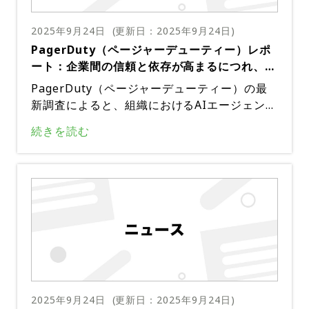
2025年9月24日
(更新日：
2025年9月24日
)
PagerDuty（ページャーデューティー）レポ
ート：企業間の信頼と依存が高まるにつれ、
AIエージェントの導入が急増
PagerDuty（ページャーデューティー）の最
新調査によると、組織におけるAIエージェント
の導入が大幅に増加していることが明らかにな
続きを読む
った。わずか6力月で、複数のAIエージェント
を導入している企業の割合は51%から75%に増
加した。この導入の急増は、AIエージェントが
運用スタックの重要なコンポーネントとして認
識されつつあることを示している。AIエージェ
ントの用途が多様化するにつれ、ビジネスリー
ダーはAIエージェントを業務に不可欠なものと
捉える傾向が強まっている。AIエージェントの
導入は、さまざまな業務分野への応用によって
促進されている。例えばコーディングにおいて
2025年9月24日
(更新日：
2025年9月24日
)
は、AIエージェントはコードの作成、レビュ