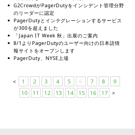
だ。・イベント名：PagerDuty Japan Community
択することが多く、それが企業の優先事項や運用ニ
G2CrowdがPagerDutyをインシデント管理分野
ら直接PagerDutyのインシデントを作成できるよう
Meetup Vol.5・日時：2025年9月3日（水）17:0
ーズと一致しない場合がある。こうした整合性の欠
になった。これにより、問題解決までの時間を短縮
のリーダーに認定
0〜19:30・場所：＆BIZ conference 東京ミッドタ
如は、プロジェクトの統合がうまくいかない、ある
し、軽微なインシデントが重大な運用障害にエスカ
PagerDutyとインテグレーションするサービス
ウン八重洲 Room3（東京都中央区八重洲2-2-1 東京
いは最悪の場合、他のチームの作業を増やすことに
レートすることを防げる。本機能は、管理者による
が300を超えました
ミッドタウン八重洲 八重洲セントラルタワー 7
つながる可能性がある。一方、過度に慎重なリーダ
PagerDutyとSlack環境の連携設定のみで使用可
「Japan IT Week 秋」出展のご案内
階）・主催：PagerDuty Japan Community参加お
ーも進捗を妨げる可能性がある。意思決定を遅らせ
能。なお、管理者向けに、PagerDuty登録外のユー
8/1よりPagerDutyのユーザー向けの日本語情
申し込みは、こちらのフォームのお問い合わせ内容
たり、完璧な戦略を待ったり、全ての疑問が解決さ
ザーによるインシデント作成の可否、インシデント
報サイトをオープンします
欄にイベント名を記入して送信してください。出
れるまで先延ばしにしたりすることで、「シャドー
作成に利用可能なサービス指定などの設定を実施す
PagerDuty、NYSE上場
典：PagerDuty
AI」がまん延し、企業をリスクにさらす可能性があ
ることも可能となるため、セキュリティーも維持し
る。PagerDutyは、AI導入を成功させるためには、
ながら利用できる。詳細はこちら▶️‌Service Custom
まず従業員の働き方と、テクノロジーが真に効果を
Fieldsが一般提供開始Service Custom Fieldsの U
1
2
3
4
5
6
7
8
9
<
発揮できる分野を深く理解することから始めるべき
I、API、または Terraform 統合を使用して、Servi
だと提言している。これには、運用上の最大の課題
10
11
12
13
14
15
16
17
ceに対して重要度、ビジネス情報および技術的な所
>
を特定し、それらを解決するための適切なAIアプロ
有者、構成詳細などの重要なサービスメタデータを
ーチを見つけることが含まれる。最初のプロジェク
自動的に入力できる。Service Custom Fieldsを利
トでは、反復的で低レベルのタスクに重点を置き、
用すると、同じService Custom Fieldの値を持つSe
早期の成果を追求することでAIの可能性への信頼を
rviceを一括指定するタグとして利用できる。具体的
築くべきです。戦略策定段階から従業員を巻き込む
には、Insightレポートで関係する複数のServiceの