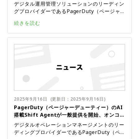
トへの依存度が高まるにつれて、新たな責任も
インシデント管理用Scribe Agentが一般提供
により、Jira上で一貫性と構造化された課題作
デジタル運用管理ソリューションのリーディン
生じる。AIエージェントが業務に深く統合され
開始
成が保証されるとともに、緊急対応時の手作業
グプロバイダーであるPagerDuty（ページャ
るにつれて、組織はAIエージェントの信頼性と
の削減とインシデント発生後の可視性の向上が
ーデューティー）は、Scribe Agentの一般提
回復力を確保する必要がある。調査では、回答
続きを読む
実現する。Jira Serverのアップデートに加
供開始を発表した。この革新的な機能は、Zoo
者の85%がAIのエラーや障害を検出するための
え、PagerDutyはServiceNowとのインテグレ
m通話のリアルタイム文字起こしを可能にし、
より強力な手順の必要性を表明した。それにも
ーションにおいてOAuthクライアント認証の
インシデント管理の効率と効果を大幅に向上さ
かかわらず、回答者の96%は、自社がAIの障害
サポートも導入した。この新しい認証方法はB
せる。Scribe Agentは、チームのSlackインシ
が業務に影響を与える前にそれを検出し、軽減
asic認証に代わるものとなり、ユーザーはセキ
デントチャンネルに文字起こしを直接配信する
できると少なくともある程度自信を持ってい
ュリティーとコンプライアンスの要件に最適な
ように設計されており、解決プロセスにおいて
る。AIエージェントが業務の重要な部分を担う
認証方法を柔軟に選択できるようになる。Pag
重要な情報が漏れるのを防ぐ。Scribe Agent
ようになるにつれて、組織は増大する複雑さを
erDutyは、4つ目のAIエージェントであるSRE
は単なる文字起こしツールではない。通話のス
管理するために必要な人材とスキルに投資する
エージェントの早期アクセスを開始した。この
マートな要約も提供し、主要なトピックとアク
必要がある。詳細はこちら出典：PagerDuty
AIエージェントは、進行中のインシデントの要
ション項目を強調表示する。この機能は、複数
約を即座に提供し、過去のインシデントから重
2025年9月16日
(更新日：
2025年9月16日
)
の問題が議論され、多数のタスクが割り当てら
要なコンテキストを抽出し、復旧に必要な手順
PagerDuty（ページャーデューティー）のAI
れている複雑なインシデントに対処するチーム
に関する洞察を提供するように設計されてい
搭載Shift Agentが一般提供を開始、オンコー
にとって特に有益だ。Scribe Agentは通話の
る。この機能はSREチームにとって貴重なツー
ル管理を効率化
簡潔な要約を提供することで、チームが軌道に
デジタルオペレーションマネージメントのリー
ルとなり、ゼロから始めることなく、重大なイ
乗り、インシデント解決に集中できるよう支援
ディングプロバイダーであるPagerDuty（ペ
ンシデントへの迅速なトリアージと対応を支援
する。Scribe Agentをインシデント関連の会