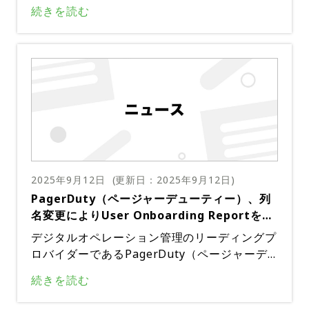
ージャーデューティー）は、AIを活用した新ソ
することが期待されている。もう一つの注目す
続きを読む
議ブリッジに追加するのは簡単だ。ユーザー
リューション「Shift Agent」の一般提供開始
べきアップデートは、解決時のレポート作成を
は、アカウントのAI設定、またはインシデント
を発表した。この革新的なツールは、PagerD
サポートする機能の導入だ。この機能により、
ワークフローアクションから追加できる。この
utyのスケジュールとGoogleカレンダーのデー
「解決」ボタンをクリックした際に自由形式の
柔軟性により、チームは既存のワークフローに
タに基づいて競合をインテリジェントに解決す
メモを記入できるだけでなく、「顧客への影響
Scribe Agentをシームレスに統合し、既存の
ることで、オンコール管理を効率化する。Shif
度」や「優先度」といったフィールドを追加で
プロセスを中断することなくインシデント管理
t Agentは、人気のチームコラボレーションプ
きるようになる。これにより、インシデント解
機能を強化できる。PagerDutyのScribe Agen
ラットフォームであるSlackから直接アクセス
決のレポート作成と振り返り作業の効率化が期
tは、先進技術を活用してデジタル運用管理を
できるため、ユーザーにとってさらに便利だ。
待される。最後に、PagerDutyはPostmorte
改善するという同社のコミットメントを体現し
Shift Agentには、スケジューリングに伴う手
msのサポート終了とjeli Post Incident Revie
ている。Scribe Agentは、文字起こしプロセ
作業を削減し、シームレスなオンコール対応を
wへの移行を発表している。このアップグレー
スを自動化し、Zoom通話のインテリジェント
2025年9月12日
(更新日：
2025年9月12日
)
保証するための複数の機能が搭載されている。
ドは、インシデント後の分析機能を強化し、解
な要約を提供することで、チームのインシデン
PagerDuty（ページャーデューティー）、列
オンコールスケジュールと今後のシフトを共有
決済みのインシデントからより深い洞察をユー
ト管理をより効果的に支援する。重要な情報が
名変更によりUser Onboarding Reportを強
し、有給休暇（PTO）の重複を自動検出し、
ザーに提供することを目的としている。詳細は
確実に収集・伝達されるため、チームはメモを
化、データ精度を向上
シフトの代替として利用可能なチームメンバー
デジタルオペレーション管理のリーディングプ
こちら出典：PagerDuty
取ることではなく、インシデントの解決に集中
を推薦する。また、これらのチームメンバーに
ロバイダーであるPagerDuty（ページャーデ
できる。リモートワークやデジタルコラボレー
メッセージを送信して、代替案の承認をスムー
ューティー）は、User Onboarding Report
ションがますます普及している時代において、
続きを読む
ズに行うこともできる。これにより、貴重な時
に大幅な変更を加える予定だ。この変更は202
Scribe Agentのようなツールは非常に貴重
間を節約できるだけでなく、チームはより戦略
5年9月22日に実施される予定で、「Downloa