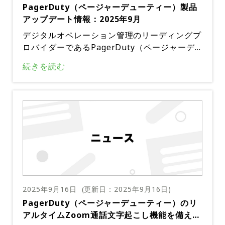
PagerDuty（ページャーデューティー）製品
ー、提案に活用されている。これにより、開発
アップデート情報：2025年9月
サイクルの短縮、エラーの削減、そしてより一
貫性のある業務プロセスが実現している。AIエ
デジタルオペレーション管理のリーディングプ
ージェントはインシデント対応にも活用されて
ロバイダーであるPagerDuty（ページャーデ
おり、関連するコンテキストをより迅速に把握
ューティー）は、2025年9月、ユーザーエクス
続きを読む
し、検知と解決のループを閉じるのに役立って
ペリエンスの向上とインシデント管理ワークフ
いる。AIエージェントへの信頼の高まりは、経
ローの改善を目的とした、複数の重要な製品ア
営幹部の81%が危機発生時にAIエージェントが
ップデートを発表した。これらのアップデート
自分に代わって行動してくれると信頼している
は、より合理化され効率的なプロセスを提供す
という事実にも反映されている。AI生成結果の
ることで、インシデント解決時間の短縮と全体
品質と適切なガバナンス慣行の導入も、AIエー
的なサービス提供の向上につながるように設計
ジェントへの信頼の高まりに貢献している。P
されている。重要なアップデートの一つは、Ji
agerDutyの調査によると、回答者の77%が1
ra Server向けのIncident Workflows向けア
年前よりもAI生成結果への信頼度が高まってい
クションの導入だ。この新機能は全プランで利
ると回答している。この信頼度の向上は、組織
用可能で、ユーザーはIncident Workflowsの
が責任を持ってAIエージェントを導入できるよ
2025年9月16日
(更新日：
2025年9月16日
)
利用条件を設定できる。Pag​​erDutyでこれら
う支援するガバナンス、監視、ガードレールへ
PagerDuty（ページャーデューティー）のリ
の条件を満たすインシデントが発生すると、Ji
の投資の結果でもある。しかし、AIエージェン
アルタイムZoom通話文字起こし機能を備えた
ra Serverに自動的に課題が作成される。これ