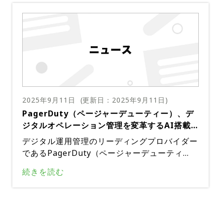
だ。これらのツールは、チームが複雑なインシ
的な業務に集中できるようになる。Shift Age
ded Mobile App（ダウンロード済みモバイル
デント管理をスムーズに進め、見落としを防ぐ
ntとSlackのインテグレーションは、PagerDu
アプリ）」列の名称を「Has Mobile App and
のに役立つ。製品ツアーはこちら、詳細はこち
tyのオンコール管理の簡素化というミッション
Notifications Enabled（モバイルアプリと通
ら出典：PagerDuty
の大きな前進だ。リアルタイムのコミュニケー
知の有効化）」に変更する。この変更は、測定
ションとコラボレーションが可能になり、チー
対象データのより正確な表示を提供すること
ムのスケジュール管理や競合の解決が容易にな
で、ユーザーの混乱を解消することを目的とし
る。特に、Shift Agentは有給休暇の競合を自
ている。列名の変更は単なる見た目の変更では
動検出し、代替要員を推奨する機能を備えてお
なく、ユーザー行動をより深く理解するための
り、手作業による追跡やフォローアップが不要
2025年9月11日
(更新日：
2025年9月11日
)
ものだ。新しい列名はより分かりやすく、モバ
になる。PagerDutyのShift Agentは現在、Pa
PagerDuty（ページャーデューティー）、デ
イルアプリとプッシュ通知におけるユーザーの
gerDuty Advanceのユーザーが利用できる。
ジタルオペレーション管理を変革するAI搭載
インタラクションをより明確に把握できる。こ
製品ツアーはこちら、詳細はこちら出典：Pag
製品に関するウェビナーを開催
の変更により、モバイルアプリの普及率とプッ
デジタル運用管理のリーディングプロバイダー
erDuty
シュ通知の有効性に関する貴重なインサイトが
であるPagerDuty（ページャーデューティ
得られることが期待される。User Onboardin
ー）は、最新製品リリースに関するウェビナー
続きを読む
g Reportは、ユーザーの行動とエンゲージメ
を開催する。同社はAIと自動化を活用して運用
ントに関する詳細なインサイトを提供するた
プレーブックを再定義し、開発者が本番環境の
め、PagerDutyにとって重要なツールだ。こ
問題に対応する方法を確信すると期待されてい
のレポートは、ユーザーがプラットフォームを
る。このイノベーションは、エコシステムの複