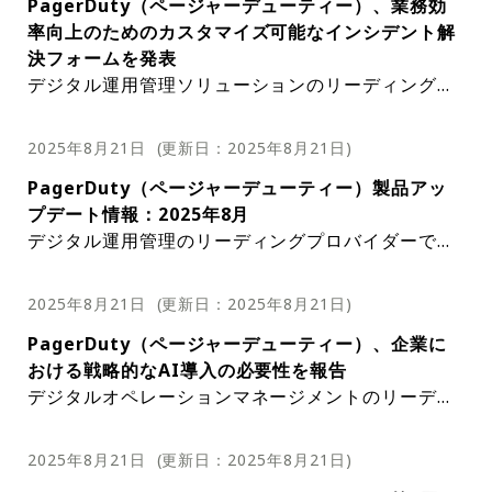
PagerDuty（ページャーデューティー）、業務効
「ITとDevOps向け最優秀SaaSソリューション」部
rDutyは、社会にプラスの影響を与えることに常に
セキュリティーインシデントは、Salesloft、Salesf
の標準規格にも準拠している。多くの組織がデジタ
率向上のためのカスタマイズ可能なインシデント解
門を受賞した。この名誉ある受賞は、ITとDevOps
尽力してきた。同社の慈善活動戦略は、地域社会の
orce、Google Threat Intelligence Groupによっ
ルトランスフォーメーションを推進する中で、OAut
決フォームを発表
プロセスを合理化し、企業の業務効率と効果を高め
エンパワーメント、イノベーションの促進、そして
て認識されており、侵害に関する背景情報を提供し
hのような最新の認証方式の活用はますます重要に
デジタル運用管理ソリューションのリーディングプ
る最高レベルのソフトウェアソリューションを提供
持続可能性の促進に重点を置いている。このアプロ
ている。Salesloftは8月27日、サードパーティーア
なっている。Pag​​erDutyはOAuthをサポートするこ
ロバイダーであるPagerDuty（ページャーデューテ
するというPagerDutyのコミットメントの証だ。Sa
ーチにより、PagerDutyはベイエリアのみならず、
プリケーションへのDrift接続を独自に管理している
とで、現在のユーザーニーズを満たすだけでなく、
ィー）は、カスタマイズ可能なインシデント解決フ
aSアワードプログラムは、各ノミネート製品の製品
その周辺地域全体の発展に大きく貢献している。こ
Driftの顧客に対し、追加の対策を推奨した。このイ
将来への備えも整えている。今回のアップデート
2025年8月21日
(更新日：
2025年8月21日
)
ォームの導入と、解決時に必須項目を追加すること
機能、ユーザーエクスペリエンス、カスタマーサポ
のリストには、グレーターベイエリア（アラメダ
ンシデントは、堅牢なサイバーセキュリティー対策
は、PagerDutyがデジタル運用管理ソリューション
PagerDuty（ページャーデューティー）製品アッ
を発表した。この新機能は現在早期アクセス中で、
ート、そしてビジネス全体への影響を包括的に評価
郡、コントラコスタ郡、マリン郡、ナパ郡、サンフ
の重要性と、絶えず進化するサイバー脅威に対する
の最前線に立ち続けるというコミットメントを明確
プデート情報：2025年8月
企業のインシデント解決ワークフローを革新するだ
する厳格な評価プロセスで知られている。Pag​​erDu
ランシスコ郡、サンマテオ郡、サンタクララ郡、ソ
継続的な警戒の必要性を改めて浮き彫りにしてい
に示している。出典：PagerDuty
デジタル運用管理のリーディングプロバイダーであ
ろう。この新機能により、インシデント解決時に表
tyがこの競争の激しいカテゴリーで受賞したこと
ラノ郡、ソノマ郡）に拠点を置く慈善団体に寄付を
support@page
る。質問や不明点の問い合わせは
るPagerDuty（ページャーデューティー）は、202
示されるフィールドをカスタマイズできる。インシ
は、ITチームとDevOpsチームがデジタルオペレー
行った営利企業および非営利医療機関が掲載されて
rduty.com
まで。出典：PagerDuty
5年8月、ユーザーエクスペリエンスの向上と運用効
デントタイプ固有のカスタムフィールド、基本タイ
ションを容易かつ正確に管理できるようにする革新
いる。出典：PagerDuty
2025年8月21日
(更新日：
2025年8月21日
)
率の向上を目的として複数の重要な製品アップデー
プから継承されたフィールド、優先度などのシステ
的なソリューションを提供することで、SaaS分野に
PagerDuty（ページャーデューティー）、企業に
トを発表した。これらのアップデートは、ユーザー
ムフィールドなど、さまざまなオプションから選択
おける同社のリーダーとしての地位を確固たるもの
おける戦略的なAI導入の必要性を報告
に運用に関するより高度な制御、柔軟性、そして洞
できる。この高度なカスタマイズにより、ユーザー
にしている。The Cloud AwardsのCOOであるAnn
デジタルオペレーションマネージメントのリーディ
察を提供することで、インシデントへのより効果的
は解決フォームをニーズに合わせて柔軟にカスタマ
abelle Whittall氏は、次のように述べている。「P
ングプロバイダーであるPagerDuty（ページャーデ
な対応とダウンタイムの削減を実現することを目的
イズできるため、インシデント解決プロセスが合理
agerDutyは、現代のITおよびDevOpsソリューシ
ューティー）は、さまざまな業界におけるAIの導入
としている。▶️‌Private Status PageがBusinessプ
化され、効率が向上する。PagerDutyは、カスタマ
ョンのあるべき姿を体現している。つまり、スマー
2025年8月21日
(更新日：
2025年8月21日
)
と実装において、大きなギャップがあることを報告
ランユーザー向けに一般提供開始SSO（OpenID）
イズ可能なフィールドに加え、エンタープライズ顧
トで拡張性に優れ、常に現実世界への影響に焦点を