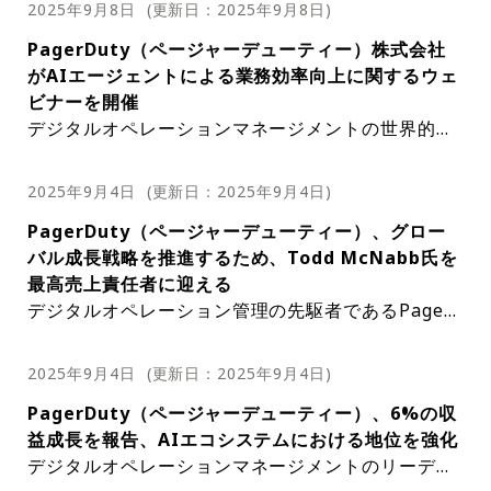
どのように利用し、どのような機能を使用し、
雑化と、AIを中核としたより高度なツールスタ
2025年9月8日
(更新日：
2025年9月8日
)
通知にどのように反応しているかを組織が理解
ックへのニーズによって推進されている。・ウ
PagerDuty（ページャーデューティー）株式会社
するのに役立つ。今後予定されている列タイト
ェビナータイトル：Product Launch: AI and
がAIエージェントによる業務効率向上に関するウェ
ルの変更により、より正確で詳細なデータが提
Automation are Rewriting the Operations
ビナーを開催
供され、レポートの有効性がさらに高まること
Playbook・日時：日本時間2025年11月5日
デジタルオペレーションマネージメントの世界的リ
が期待される。出典：PagerDuty
（水）午前1:00・講演者：Davis Godbout（P
ーダーであるPagerDuty（ページャーデューティ
agerDuty 製品担当シニアディレクターSenior
ー）は、2025年9月29日に最新のAIエージェントの
Director of Product）、Julia Nasser（Page
2025年9月4日
(更新日：
2025年9月4日
)
機能を紹介するZoomウェビナーを開催する。この
rDuty 主席製品マネージャー）、Mya King
PagerDuty（ページャーデューティー）、グロー
ウェビナーでは、次世代のシステム運用を支える上
（PagerDuty シニア製品パネージャー）、Se
バル成長戦略を推進するため、Todd McNabb氏を
で重要な役割を果たすことが期待されるAIエージェ
an Noble（PagerDuty 主席製品マネージャ
最高売上責任者に迎える
ントであるSREエージェント、Insightエージェン
ー）PagerDutyの新製品は、テクノロジー業
デジタルオペレーション管理の先駆者であるPager
ト、Shiftエージェント、Scribeエージェントの包
界の急速な変化に組織が対応できるよう設計さ
Duty（ページャーデューティー）は、Todd McNa
括的なデモンストレーションを提供する。・ウェビ
れている。チームの運用負荷を軽減し、将来に
bb氏を新たな最高売上責任者（CRO）に任命したこ
ナータイトル：次世代SREの実現へ – PagerDuty A
2025年9月4日
向けた開発に集中できるようにすることを目的
(更新日：
2025年9月4日
)
とを発表した。McNabb氏は2025年9月29日に就任
Iエージェント完全デモンストレーション・日時：2
としている。これは、運用のレジリエンス（回
PagerDuty（ページャーデューティー）、6%の収
し、25年以上にわたりさまざまな業界の企業の成長
025年9月29日（月）12:00〜13:00・講演者：山崎
復力）を標準化し、スケジュールを改善し、開
益成長を報告、AIエコシステムにおける地位を強化
を支援してきた豊富な経験を有している。大企業に
淳一（PagerDuty株式会社 シニアソリューション
発者を最優先するユーザーエクスペリエンスを
デジタルオペレーションマネージメントのリーディ
おける成長をけん引してきた実績は広く認められて
コンサルタント）仮想サイト信頼性エンジニアとし
提供することで実現する。また、エージェント