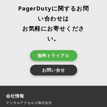
ことで、企業のAI計画とポリシーに対する信頼とオ
一括フィルタリング、特定のServiceのみを対象と
ーナーシップが育まれ、各パイロットの成功率が向
するワークフローを実行する際にIncident Workflo
PagerDutyに関するお問
上する。PagerDutyのAIファースト運用へのアプロ
wのTrigger条件に指定するなど、サービス管理、
い合わせは
ーチは、これらの原則に基づいている。15年以上に
レポート作成の改善に活用できる。機能詳細はこち
わたりミッションクリティカルな運用をサポートし
ら製品ツアー（英語版）はこちら▶️‌AIエージェント
お気軽にお寄せくださ
てきた経験を持つPagerDutyは、複雑な環境でAIを
第3弾、Insightエージェントの早期アクセス開始Sl
機能させるために必要なことを理解している。デー
ackからオペレーションを改革。Insightsエージェ
い。
タ、レジリエンス、そして現実世界のコンテキスト
ントは、PagerDuty のインシデント、サービス、
に基づいた、信頼性の高いAIを活用した運用の提供
チームそれぞれの分析レポートに存在するデータに
に注力している。出典：PagerDuty
関連する質問に回答し、パターン、トレンド、リス
無料トライアル
クを要約してくれる。組織におけるオペレーション
改善のためのパートナーとして活用できる。詳細は
こちら早期アクセス登録はこちら▶️‌Postmortemの
お問い合せ
サポート終了（2026年1月30日）PagerDutyは、イ
ンシデント解決後の分析機能を強化するため、従来
のPostmortemからjeli Post Incident Reviewへの
アップグレードを実施する。米国サービス地域のユ
会社情報
ーザーは、Post Incident Reviewを利用開始するこ
デジタルアクセルズ株式会社
とで、解決後のインシデントからより深いインサイ