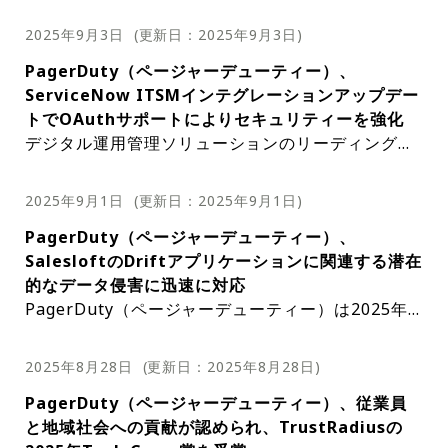
ングカンパニーであるPagerDuty（ページャーデュ
おり、業界で高い評価を得ている。CROとして、Mc
て機能するSREエージェントは、ウェビナーの重要
の機能強化とAIによる推奨機能により、AIを
ーティー）は、第2四半期の売上高が前年同期比6%
Nabb氏はPagerDutyのグローバル市場開拓戦略を
なハイライトの一つだ。このAIエージェントは、シ
2025年9月3日
(更新日：
2025年9月3日
)
活用した自動化主導の運用への明確な道筋を示
増の1億2,300万ドルに達したと発表した。同社の年
主導し、収益の成長と維持を推進する役割を担う。
ステム運用の自動化と効率化を目的として設計され
す。PagerDutyの最新リリースには、開発者
PagerDuty（ページャーデューティー）、
間経常収益（ARR）も5%増の4億9,900万ドルとな
彼の責任範囲は、グローバルセールス、パートナ
ており、エンジニアの作業負荷を軽減する。一方、I
の作業環境に合わせた機能も含まれている。こ
ServiceNow ITSMインテグレーションアップデー
った。第2四半期の営業利益は約400万ドル、非GAA
ー、カスタマーサクセス、プロフェッショナルサー
nsightエージェントは運用に関する洞察を提供し、
れには、MCPサポート、チャットエクスペリ
トでOAuthサポートによりセキュリティーを強化
Pベースの営業利益は3,100万ドルとなった。同社の
ビス、カスタマーサポート、そして収益オペレーシ
組織が情報に基づいた意思決定を行うのを支援す
エンスの強化、Backstageインテグレーション
デジタル運用管理ソリューションのリーディングプ
CEO、Jennifer Tejada氏は、GAAPベースの収益
ョンなど、グローバル市場開拓に関わる全ての業務
る。Shiftエージェントはシフト調整を自動化し、Sc
などが含まれる。これらの機能は、開発プロセ
ロバイダーであるPagerDuty（ページャーデューテ
性、国際市場での成長、有料顧客の増加といったマ
に及ぶ。McNabb氏の就任は、PagerDutyの継続的
ribeエージェントは情報共有を支援し、運用効率を
スを合理化し、生産性を向上させるように設計
ィー）は、ServiceNow ITSMインテグレーション
イルストーンを挙げ、業績への満足感を示した。ま
な収益成長を支える上で極めて重要な役割を果たす
さらに向上させる。本ウェビナーは、運用革新にお
2025年9月1日
(更新日：
2025年9月1日
)
されている。同社のイノベーションと顧客中心
の重要なアップデートを発表した。このインテグレ
た、新興AIエコシステムにおける同社の独自のポジ
ことが期待されている。PagerDutyの会長兼CEOで
けるAIの可能性についても参加者に理解を深めてい
主義への取り組みは、顧客からの肯定的なフィ
PagerDuty（ページャーデューティー）、
ーションにより、ウェブフックのBasic認証に代わ
ション、すなわちエンタープライズ企業やAIネイテ
あるJennifer Tejada氏は、McNabb氏の戦略的な
ただくことを目的としており、先進企業の事例を交
ードバックに表れている。TUIのテクノロジー
SalesloftのDriftアプリケーションに関連する潜在
り、OAuth（クライアント認証情報）がサポートさ
ィブ企業にとって最適なリアルタイム運用プラット
営業リーダーシップ、チャネル開発の専門知識、そ
えながら、人間とAIの協働モデルを探求する。さら
責任者であるYasin Quareshy氏は、PagerDu
的なデータ侵害に迅速に対応
れるようになった。この新機能により、ユーザーは
フォームとしての地位を強調した。新たな最高売上
して世界クラスのエンタープライズ組織の構築にお
に、デジタル時代における運用成熟度向上のための
ty Operations Cloudを高く評価し、これが同
PagerDuty（ページャーデューティー）は2025年8
セキュリティーとコンプライアンスのニーズに最適
責任者（CRO）の任命により、同社の事業見通しは
ける経験が、PagerDutyの「オペレーション変革」
AIの実践的な適用についても深く掘り下げる。さら
社のビジネス成長と顧客への高品質なサービス
月20日、SalesloftからDriftアプリケーションのセ
な認証方法を選択できる。これは、規制の厳しい業
さらに強化されると期待される。PagerDutyは、財
というミッションに合致する重要な要素であると強
に、効率的なインシデント対応、ナレッジの蓄積・
提供に不可欠であると述べている。PagerDut
キュリティーインシデントについて通知を受け、サ
界の組織にとって大きな前進であり、要件を満た
務実績に加え、顧客基盤の拡大も報告した。ARRが
調した。PagerDuty入社前、McNabb氏はPROS社
活用方法についても議論する。さらに、AIによって
2025年8月28日
(更新日：
2025年8月28日
)
yのテクノロジー業界におけるリーダーシップ
イトで情報を公開した。Salesloftは8月23日、この
し、最新の標準に準拠するのに役立つ。Basic認証
10万ドルを超える顧客数は、前年の820社から6%増
で最高売上責任者を務め、グローバルな市場開拓業
可能になるプロアクティブな問題解決アプローチも
は、G2 Leader Enterprise 2025、G2 Easies
PagerDuty（ページャーデューティー）、従業員
侵害の結果、攻撃者がSalesloft DriftからPagerDu
に代わるOAuthの導入は、デジタル運用管理におけ
加して868社となった。有料顧客総数は、前年の15,
務を主導した。また、ScienceLogic社では社長兼最
紹介する。このウェビナーは、システム運用の自動
t to Use Enterprise 2025、G2 Top 50 Prod
と地域社会への貢献が認められ、TrustRadiusの
tyの認証情報を取得し、PagerDutyのSalesforceデ
るセキュリティー強化のニーズの高まりに応えるも
044社から15,322社に増加した。また、同社はTodd
高売上責任者を務め、2023年上半期に前年比65%と
化と効率化を検討しているエンジニア、SREチーム
ucts 2025での認定によってさらに実証されて