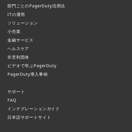
有効化する（アクティベーションはこちら ・ステッ
部門ごとのPagerDuty活用法​
プ 2. サインインする（PagerDutyのアカウントとe
ITの運用​
-learningを連携) 詳しい説明はこちら・ステップ 3.
ソリューション
資格取得を開始する。アクセスはこちら各試験に合
小売業
格すると認定バッジが授与される。出典：PagerDu
金融サービス
ty
ヘルスケア
非営利団体
ビデオで学ぶPagerDuty
PagerDuty導入事例​
サポート​
FAQ​
インテグレーションガイド​
日本語サポートサイト​