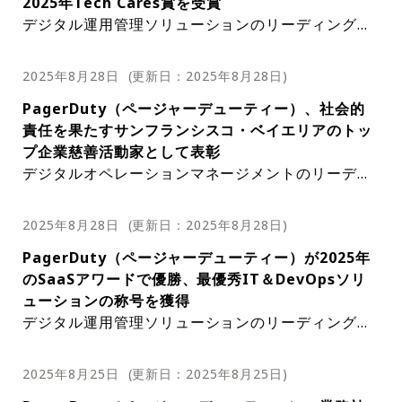
2025年Tech Cares賞を受賞
ータにアクセスした可能性があると発表。Salesloft
のだ。サイバー脅威がますます巧妙化する中、組織
McNabb氏を最高売上責任者（CRO）に任命したこ
いう驚異的な成長を達成した。さらに、VMware、
のリーダーや運用担当者、AI活用による運用改善に
いる。Pag​​erDutyは最新の製品リリースによ
デジタル運用管理ソリューションのリーディングプ
は8月27日、サードパーティーアプリケーションへ
はより堅牢で安全な認証方法を求めている。アクセ
とを発表した。McNabb氏は、グローバル市場開拓
Virtustream、DXC Technology、IBMでも上級管
関心のある方、そしてインシデント対応の質の向上
り、デジタル運用管理の領域で可能なことの限
ロバイダーであるPagerDuty（ページャーデューテ
のDrift接続を独自に管理しているDriftユーザーに
ス委任の標準として広く普及しているOAuthは、Ba
戦略を主導し、収益の成長と維持を推進する役割を
理職を歴任した。McNabb氏は、PagerDutyの経営
を目指す組織にお勧めだ。講演者の山崎氏は、オー
界を押し広げ続け、業界の新たな基準を確立し
ィー）は、TrustRadiusより権威ある2025 Tech C
対し、追加の対策を推奨している。PagerDutyは、
sic認証と比較して優れたセキュリティーを備えてい
担う。PagerDutyの最近の業績には、GigaOm Rad
陣に加わり、同社の強固な基盤をさらに強化してい
プンシステム開発と大企業顧客向けの技術戦略に携
2025年8月28日
(更新日：
2025年8月28日
)
ている。視聴登録はこちら出典：PagerDuty
ares Awardを受賞した。この賞は、過去1年間、従
この侵害を受け、顧客とそのデータを保護するため
ることが知られている。Pag​​erDutyはOAuthをオプ
arのIncident Responseプラットフォームレポート
くことに熱意を示しました。彼は、ますます複雑化
わってきており、豊富な経験とインサイトに基づき
PagerDuty（ページャーデューティー）、社会的
業員と地域社会への卓越した貢献を示したB2Bテク
に迅速な措置を講じた。同社は、侵害の範囲を調査
ションとして提供することで、ユーザーに最も安全
において、3年連続でリーダーおよびアウトパフォ
するデジタル環境において、組織がビジネスを乗り
ウェビナーをガイドする。参加希望者は、こちらの
責任を果たすサンフランシスコ・ベイエリアのトッ
ノロジー企業に授与される。Pag​​erDutyは、従業員
する間、Salesloft DriftによるSalesforceデータへ
で信頼性の高いソリューションを提供するというコ
ーマーとして評価されたことも含まれる。また、Gi
切るための支援において、PagerDutyが独自の地位
フォームのお問い合わせ内容欄にイベント名を明記
プ企業慈善活動家として表彰
にとって働きやすい職場環境の醸成と社会への積極
のアクセスを無効化している。現時点では、攻撃者
ミットメントを示している。このアップデートは、
gaOm RadarのAIOps部門では4年連続でリーダー
を築いている点を評価した。McNabb氏は特に、AI
して送信してください。出典：PagerDuty
デジタルオペレーションマネージメントのリーディ
的な貢献に尽力しており、この名誉ある賞の受賞に
がPagerDutyプラットフォーム、またはSalesforce
規制の厳しい業界の組織にとっても大きなメリット
に選出され、AI Breakthrough AwardsではAIOps
とエンタープライズ展開を通じて同社の成長軌道を
ングプロバイダーであるPagerDuty（ページャーデ
至った。Tech Cares Awardは、PagerDutyが従業
以外の社内システムやリソースにアクセスしたこと
となる。これらの業界では、多くの場合、厳格なセ
プラットフォームオブザイヤーを受賞した。これら
加速させ、より多くの顧客がオペレーショナルエク
ューティー）は、San Francisco Business Times
員の幸福と地域社会への貢献に尽力していることの
を示す証拠はない。潜在的なデータ侵害により、Pa
キュリティーとコンプライアンスの要件が課せられ
の評価は、インシデント対応管理、リアルタイムモ
セレンスを実現できるよう支援することに注力して
2025年8月28日
(更新日：
2025年8月28日
)
紙により、2025年のベイエリアにおけるトップ企業
証だ。同社は、困難な時期における従業員の支援を
gerDutyの顧客の氏名、電話番号、メールアドレス
ており、OAuthの利用はこれらの要件を満たすのに
バイルサポート、そして包括的なAIOps機能におけ
いる。McNabb氏はアラバマ大学で理学士号を取得
PagerDuty（ページャーデューティー）が2025年
慈善活動家の1社に選出された。この名誉ある賞
目的としたさまざまな取り組みを実施してきた。フ
が漏洩した可能性がある。そのため、同社は顧客に
役立つ。Pag​​erDutyのServiceNow ITSMインテグ
る同社の強みを裏付けている。PagerDutyは、202
している。出典：PagerDuty
のSaaSアワードで優勝、最優秀IT＆DevOpsソリ
は、地域社会への貢献に対する同社の揺るぎないコ
レキシブル勤務形態、メンタルヘルスリソース、包
対し、フィッシング攻撃やソーシャルエンジニアリ
レーションはOAuthをサポートすることで、規制の
6年度第3四半期の総売上高が1億2,400万ドル～1億
ューションの称号を獲得
ミットメントを証明するものだ。PagerDutyの慈善
括的な健康保険などが含まれる。これらの施策は、
ング攻撃の可能性に対する警戒を一層強化するよう
厳しい業界の組織が業界標準や規制へのコンプライ
2,600万ドルと、前年比4%～6%の成長率を見込んで
デジタル運用管理ソリューションのリーディングプ
活動は、教育や医療から環境保全や社会正義に至る
従業員の心身の健康を確保するだけでなく、従業員
強く求めている。PagerDutyが顧客に電話でパスワ
アンスを維持できるよう支援する。これは、データ
いる。2026年度通期の総売上高は4億9,300万ドル
ロバイダーであるPagerDuty（ページャーデューテ
まで、さまざまな分野への支援に大きく貢献してき
の生産性とエンゲージメントの向上にも貢献してい
ードやその他のセキュリティー情報を尋ねることは
セキュリティーが最優先事項となる医療や金融など
～4億9,700万ドルと、前年比5%～6%の成長率を見
ィー）のPagerDuty Operations Cloudが、The Cl
た。PagerDutyの慈善活動は、「与えることの力」
る。受賞の詳細はこちら出典：PagerDuty
一切ない。PagerDutyからの公式な連絡は全て、信
の業界では特に重要だ。OAuthのサポートは、セキ
込んでいる。出典：PagerDuty
2025年8月25日
(更新日：
2025年8月25日
)
oud Awards主催の2025 SaaS Awardsにおいて、
に対する深い信念に基づいて推進されている。Page
頼できるサポートチャネルを通じて行われる。この
ュリティーとコンプライアンスの強化に加え、最新