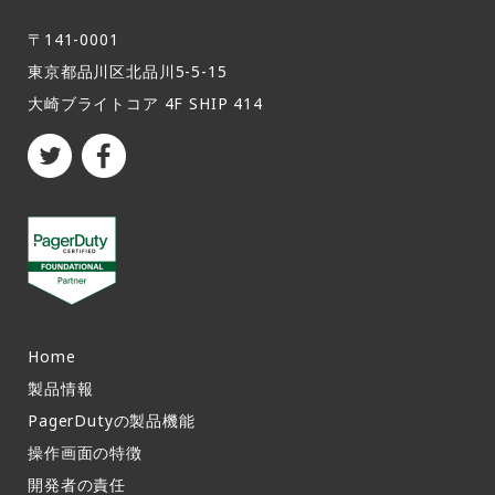
トを得ることができる。なお、Postmortemは2026
年1月30日まで引き続き利用可能。既存のPostmort
〒141-0001
emは、2026年1月30日にPost Incident Review内
東京都品川区北品川5-5-15​
の”Opportunity”に自動的に変換される。Post Inci
大崎ブライトコア 4F SHIP 414
dent Reviewの製品ツアーもご用意しておりますの
で、ご利用開始の際にはお役立てください。詳細は
こちら製品ツアー（英語）こちら▶️‌PagerDuty Uni
versity日本語認定資格が期間限定で無料にPagerD
utyの認定資格の一つである「PagerDuty 基礎プラ
クティショナー」の日本語での提供が開始された。
2025年12月31日までの期間限定で、認定資格を無
料で取得できる。期間限定キャンペーン対象・Page
rDuty Universityの全6資格（開始から90日間の間
で取得可能）・PagerDuty 基礎プラクティショナ
Home
ー（日本語）・英語のみ – インシデント管理、Pag
製品情報​
erDuty AIOps、カスタマーサービス業務、PagerD
PagerDutyの製品機能​
uty API、PagerDuty 管理者・認定資格取得前の推
操作画面の特徴​
奨自習パス（英語）手順：PagerDutyのユーザーD
開発者の責任
が必要です・ステップ 1. 90日間の無料取得期間を