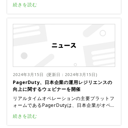
した2024会計年度第4四半期の財務結果を発表
過とともにプロセスの効率を向上させることを
デントのライフサイクル全体をカバーするた
続きを読む
した。同社は、前年同期と比較して10.1%の1
目指している。
め、お客様は複数の異種ツールの管理に伴う複
億1,110万ドルに達する大幅な収益増加を報告
雑さとオーバーヘッドの軽減の恩恵を受けるこ
した。GAAPベースの営業損失は3,340万ドル
とができる。この統合により、企業のデジタル
だったにもかかわらず、同社の非GAAPベース
運用管理への取り組み方を変革し、業界の効率
の営業利益は1,100万ドルと堅調で、非GAAP
性と有効性の新たな標準を確立する予定だ。
ベースの営業利益率は9.9%だった。この業績
は、同社が非GAAPベースの収益性を2年連続
で拡大できることを裏付けており、同社の運用
効率と企業による運用クラウドの採用の増加を
証明している。財務報告書では、普通株主のG
2024年3月15日
(更新日：
2024年3月15日
)
AAPベースの1株当たり純損失が0.33ドルであ
PagerDuty、日本企業の運用レジリエンスの
る一方、非GAAPベースの希薄化後1株当たり
向上に関するウェビナーを開催
の純利益は0.17ドルであることも強調されてい
る。同社の流動性は依然として堅調で、2024
リアルタイムオペレーションの主要プラットフ
年1月末時点で現金、現金同等物、および現在
ォームであるPagerDutyは、日本企業がオペ
の投資総額は5億7,120万ドルとなっている。
レーションクラウドを活用してシステムのダウ
続きを読む
会計年度全体の収益は前年比16.2%増の4億3,0
ンタイムを最小限に抑え、システムの強化を図
70万ドルに達しました。通年のGAAPベースの
る方法に焦点を当てたウェビナーを開催する。