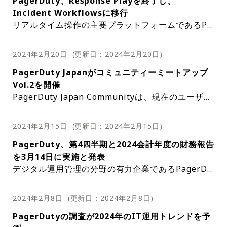
PagerDuty、Response Playを終了し、
Cloud環境内のインシデント管理を合理化する大幅
Salesforce Customer Serviceアプリケーションを
合を構成および管理する方法に関する包括的なガイ
ッジおよび説明フィールドを、Salesforceの対応す
詳細はこちら
視点を提供する。このウェビナーは、運用の回
がアクセスできるが、Azure FunctionとLambda F
けでなく、顧客の信頼を維持し、会社の評判を守る
Incident Workflowsに移行
な機能強化が導入されている。このアップデートで
利用できるということは、既存の顧客と新規の顧客
ドを見つけることができる。ドキュメントには段階
るフィールドから直接取得した情報で自動更新でき
復力とリアルタイムのインシデント対応におい
unctionの統合はEnterpriseインシデント管理（EI
ことにも役立つ。デジタル運用がますます複雑にな
リアルタイム操作の主要プラットフォームであるPa
は、プラットフォームを使用するカスタマーサービ
が最新バージョンに簡単にアクセスしてインストー
的な手順が記載されており、ユーザーが新機能を効
る。このシームレスなインテグレーション、重要な
て時代の先を行きたいと考えている業界の専門
M）ライセンスを持つユーザーのみが利用できる。
るにつれ、PagerDutyのインシデントワークフロー
gerDutyは、Response Plays機能を2024年6月に
スチームにより統合された効率的なワークフローを
ルできることを意味する。今回のアップグレードに
果的に活用できるようになる。インシデント対応戦
Incident Workflowsへの移行は、PagerDutyユー
インシデントの詳細が2つのシステム間で確実に同
家にとって、見逃せないイベントとなるだろ
統合などのツールは、ペースの速いデジタル環境で
廃止すると発表した。この動きは、サービスを合理
提供する予定だ。
より、PagerDutyはデジタル運用管理の分野におけ
略を最適化する。
2024年2月20日
(更新日：
2024年2月20日
)
ザーにとって重要なアップグレードを意味する。In
期され、情報を手動で転送するときに発生する可能
う。参加お問い合わせはこちら
競争力を維持したい企業にとって不可欠なものとな
化し、より堅牢でフレキシブルワークフローエンジ
PagerDutyは、ユーザーベースの進化するニーズを
る主要プレーヤーとしての地位を堅固にし続け、さ
cident Workflowsは2023年2月から一般提供され
性のあるエラーや遅延の可能性が軽減される。この
っている。
PagerDuty Japanがコミュニティーミートアップ
ンをユーザーに提供するという同社の戦略の一環
慎重に検討した結果、Response Playsを段階的に
まざまな業界のカスタマーサービスチームの能力を
る予定で、既存のResponse Playsよりも強化され
Response Playsの現在のユーザーに対して、Page
アップデートは、対応チーム間のコミュニケーショ
Vol.2を開催
だ。多くの組織にとってインシデント対応管理プロ
廃止する決定を下した。同社は、インシデント管理
強化するソリューションを提供する。企業はデジタ
たエクスペリエンスを提供する。Incident Workflo
rDutyはIncident Workflowsへの移行がスムーズ
ンと調整を促進し、最終的には解決までの時間を短
PagerDuty Japan Communityは、現在のユーザー
セスの定番となっているResponse Plays機能は、
の動的な性質に対応できる、より適応性が高くユー
ル化が進む世界で高水準のサービスを維持しようと
wsを使用すると、ユーザーはノーコード／ローコー
なプロセスであることを保証している。同社は、今
縮し、顧客満足度の向上につながることを目的とし
とPagerDutyサービスの可能性に興味のあるユーザ
新しく導入されたIncident Workflowsに移行す
ザーフレンドリーなプラットフォームを提供するこ
努めており、チームが成功するために必要なリソー
・イベントタイトル： PagerDuty Community Me
ドビルダーを利用できるようになり、広範な技術的
後の変更点とユーザーが行う方法に関する詳細情報
ている。
ーの両方にとってのハブとなることを約束するイベ
る。
との重要性を認識している。Incident Workflows
スを確保するには、このような統合が不可欠だ。
2024年2月15日
(更新日：
2024年2月15日
)
etup Vol.2 PagerDutyを使っている人も、これか
専門知識を必要とせずに、インシデント対応プロセ
を記載したナレッジベース記事を提供している。切
ント、コミュニティーミートアップの第2弾を開催
・日時：3月5日（火） 19:00～ 21:00
を導入することで、PagerDutyはユーザーが特定の
ら使いたい人も、みんな集まれ！
スをより正確にカスタマイズできるようになる。こ
り替えの準備をする。この変化が目前に迫っている
PagerDuty、第4四半期と2024会計年度の財務報告
する。このミートアップは、参加者間の情報や経験
運用要件に合わせてカスタマイズされたワークフロ
・会場：株式会社ココナラ（東京都渋谷区桜丘町20
の移行は、より幅広いユースケースに対応できるよ
中、PagerDutyはインシデント対応管理の分野にお
を3月14日に実施と発表
の交換を促進し、PagerDutyの機能についてのより
ーを作成できるようにすることを目指している。こ
-1渋谷インフォスタワー6F）／オンライン（YouTu
うに設計されており、チームがより効率的かつ効果
けるイノベーションと顧客満足度への取り組みを継
デジタル運用管理の分野の有力企業であるPagerDu
深い理解を促進するように企画されている。
・定員：会場参加＝先着順40人／オンライン＝先着
の動きにより、全体的なユーザーエクスペリエンス
be Liveで配信）
的にインシデントに対応できるようになる。
続的に示している。
tyは、1月31日に終了する2024年度通期の包括的業
順200人
が向上し、従来のResponse Playsからより洗練さ
財務結果に関する透明性のある有益な議論を促進す
このイベントは、参加者がPagerDutyについて聞い
績報告と併せて第4四半期の財務結果報告を、3月14
れた多用途のワークフローシステムへのシームレス
2024年2月8日
(更新日：
2024年2月8日
)
る取り組みとして、PagerDutyはライブZoom配信
たことがある人、トライアルしたがうまく活用でき
日の市場終了後に行うと発表した。
・スケジュール：2024年3月14日太平洋時間午後2
PagerDuty Operations Cloudは、ミッションクリ
な移行が提供されることが期待されている。
も実施する予定だ。
なかった人、またはプラットフォームの機能を最大
PagerDutyの調査が2024年のIT運用トレンドを予
時（日本時間3月15日午前7時）
ティカルなシステムのインシデントを迅速に管理お
ライブ通話を主催するという取り組みは、金融コミ
限に活用したいと考えている現在のユーザーなどPa
ミートアップでは、PagerDutyコミュニティーのキ