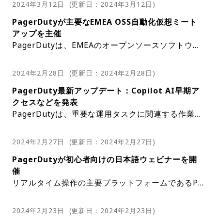
atform（GCP）上のKubernetesに基づくクラ
運用の複雑さが急増し、ITシステム障害のリ
2024年3月12日
(更新日：
2024年3月12日
)
役会メンバーの任命と大幅な顧客拡大は、Pag
ングと講義45分、質疑応答15分）
ウドネイティブプラットフォームJDEPを運用
スクが高まっている。このウェビナーは、Pag
erDutyがリーダーシップと市場拡大に戦略的
PagerDutyが主要なEMEA OSS自動化仮想ミート
してきた。このプラットフォームは、マイクロ
erDutyのソリューションがどのようにインシ
・スピーカー：藤野 知行氏（PagerDuty シニ
に注力していることを示している。PagerDut
アップを主催
サービスアーキテクチャーを利用する多数のア
デント対応を合理化し、業務効率を強化できる
アソリューションコンサルタント）
yは2025会計年度第1四半期の財務見通しも提
PagerDutyは、EMEAのオープンソースソフトウェ
プリケーションをホストする。JCBは、Datad
かを紹介することで、これらの課題に対処する
供し、総収益が1億1,050万ドルから1億1,250
PagerDutyの機能を活用して成長とイノベー
ア（OSS）コミュニティーにとって極めて重要なイ
ogを含むさまざまな監視プラットフォームの
ことを目的としている。
・ウェビナータイトル： Rundeck by PagerDuty E
万ドルの間になると予測しており、これは前年
ションを促進したいと考えている組織にとって
ベントとなることが期待される魅力的なバーチャル
一元化ハブとしてPagerDutyを自社のエコシ
2024年2月28日
(更新日：
2024年2月28日
)
MEA OSSコミュニティー仮想ミートアップ
比7%～9%の成長に相当する。同社はまた、非
インサイトの宝庫となるこのウェビナーでは、
ミートアップを主催する予定だ。このウェビナー
・日時：日本時間4月4日（木）22:00～23:00
ステムに統合し、インシデント報告から対応開
ウェビナーの大部分はインシデントライフサイ
GAAPベースの希薄化後1株当たりの純利益が0.
インシデント対応の運用コストの削減、ビジネ
PagerDuty最新アップデート：Copilot AI早期ア
は、プロセス自動化分野の専門家や愛好家を集める
始までのプロセスを合理化した。ウェビナー
クルの「動員」フェーズのデモンストレーショ
・スピーカー：Diego Infesta（Ryanair ITインフ
12～0.13ドルになると予想している。2025年
スリスクの軽減、生産性の向上を強調すること
クセスなどを発表
ことを目的としている。このウェビナーは、参加者
中、参加者はPagerDutyがJDEP内でどのよう
ンに当てられ、PagerDutyのソリューション
ラストラクチャーマネージャー）、Hans Erasmus
度通期の収益予測は4億7,000万ドルから4億7,
で、インシデントのライフサイクル全体を通じ
組織がデジタル変革の複雑さを乗り越え続ける
PagerDutyは、重要な運用タスクに関連する作業負
にビジネスの洞察力を高め、自動化スキルを向上さ
1時間のセッションは、業界の著名人による成功事
に統合されているかについての洞察を得ること
が現実のシナリオでどのように活用できるかを
（HBPS Consulting ディレクター）、James Pickl
800万ドルの間に設定され、成長率は前年比
て参加者をガイドする。参加者は、PagerDut
中、PagerDutyの今後のウェビナーで提供さ
荷を軽減するように設計された、生成AI対応アシス
せ、技術革新の最前線に立つ機会を提供するように
例や洞察を特集した知識の宝庫となることが期待さ
ができる。このディスカッションでは、Pager
実践的に垣間見ることができる。この実践的な
PagerDuty Copilotの導入に加えて、同社はProces
es（PagerDuty ソリューションコンサルタント）
PagerDutyのソリューションコンサルタントである
9%～11%、希薄化後1株当たりの非GAAP純利
y Operations Cloudソリューションの利点、
れる洞察は、復元力のある効率的なITシステ
タントであるPagerDuty Copilotの早期アクセスの
設計されている。
れている。専門家の講演者が、その経験と自動化が
DutyとさまざまなSaaSツールとの広範な統合
2024年2月27日
デモンストレーションは重要なハイライトとな
出典：PagerDuty
(更新日：
2024年2月27日
)
s AutomationとRundeckの最新バージョン5.1もリ
James Pickles氏は、豊富な知識に加えて、オープ
益は0.65～0.70ドルと予想される。PagerDut
インシデントのライフサイクルの基本、Pager
ムを維持するのに役立つことが期待されてい
開始を発表した。新しいアシスタントは、IT運用の
同社は、カスタムフィールドとEvent Orchestratio
業務にもたらした変革的な影響を共有する予定だ。
このイベントは専門家から学ぶだけではない。ま
の活用、PagerDutyのインテリジェント機能
ることが期待されており、参加者はプラットフ
リースした。このアップデートは、Rundeckおよび
ンソースオートメーションの詳細な調査を提供する
PagerDutyが初心者向けの日本語ウェビナーを開
yの財務結果と将来の見通しに関する記述は、
Dutyとシームレスに統合するさまざまなツー
る。このイベントは、デジタル化が進む世界で
効率と有効性を高めることを目的とした一連のアッ
nの相互運用性の一般提供により、その機能をさら
彼らの話は、ビジネスプロセスの合理化と組織の成
た、ネットワーク用の独自のプラットフォームも提
によるアラート運用効率の強化、インシデント
ォームの機能を視覚的に明確に理解できる。イ
Process Automationプラットフォームの堅牢な基
PagerDutyは、PagerDutyダッシュボードのAnaly
ことが期待されている。彼のセッションは、それが
著名な講演者と豊富なコンテンツをラインナップす
催
同社のビジネスモデルと成長と収益性の推進を
ルなど、PagerDuty Operations Cloudソリ
成功するために必要なツールと知識をビジネス
プデートとリリースの一部だ。PagerDuty Copilot
に拡張した。この新機能により、ユーザーは重要な
長の加速における自動化の実際的な応用を垣間見る
供する。参加者は、仲間と交流し、自分の経験を共
発生時の迅速なシステム確立プロトコルについ
ベントは15分間のQ＆Aセッションで終了す
盤に引き続き構築されており、Enterprise Runner
ticsメニューからアクセスできる、新しいOperatio
提供すると約束されている実用的な洞察を特に期待
るこのウェビナーは、イノベーションの触媒とな
リアルタイム操作の主要プラットフォームであるPa
目的とした戦略的取り組みに対する自信を反映
ューションについて包括的に理解できる。この
に提供するというPagerDutyの取り組みの証
は、AI Assistant、Status Updates、Postmorte
インシデントデータを取得し、Event Orchestratio
さらにPagerDutyは、オンコールウィジェットやホ
ことができると期待されている。これらのストーリ
有し、将来の共同事業につながる可能性のあるつな
出典：PagerDuty
て取り上げる。このセッションは、JCBがどの
る。参加者は専門家と直接対話し、質問に対処
を介したAWS Secrets Manager、Cyber​​Ark、Thy
nal Maturityも提供した。このレポートは、チーム
している。参加者は、最新のトレンド、ベスト プラ
り、オートメーションコミュニティー内での知識交
gerDutyは、新規ユーザーにそのサービスを効果的
している。同社は製品提供と顧客ベースの拡大
セッションでは、顧客事例にも焦点を当て、ラ
だ。お問い合わせはこちら
ms、Runbook Automationなどの機能を提供して
nを介してインシデントのユーザー定義のカスタム
ーム画面のカスタマイズなどのモバイルアプリの機
ーは単なる体験談ではなく、コミュニティー内の他
がりを築くことを奨励されている。Rundeck by Pa
ようにクラウドネイティブインフラストラクチ
・ウェビナータイトル： 【ゼロからはじめるPager
する機会が得られる。
coticとの統合、およびWinRMのプロキシーサポー
の運用の成熟度を高め、PagerDutyへの投資収益率
今後を見据えて、PagerDutyはResponse Playsの
クティス、プロセスオートメーションにおけるオー
換のハブとなる。参加登録はこちら
に利用するために必要なツールと知識を提供するこ
に注力しており、その強固な財務状況と相まっ
イセンスオプションに関する情報も提供する。
おり、これらは全てインシデント管理と対応プロセ
フィールドにデータを自動的に入力できる。この方
能強化を導入し、ユーザーがオンコールスケジュー
の人にインスピレーションを与え、導くことができ
gerDutyコミュニティーはその活気と協力的な性質
ャーとPagerDutyをうまく組み合わせて迅速
2024年2月23日
(更新日：
2024年2月23日
)
Duty!③】実践編「 PagerDutyを設定して使ってみ
トが改善されている。これらの機能強化は、複雑なI
を最適化するために調整された実用的な推奨事項を
サポート終了（EOL）計画を2024年6月に発表し
プンソース ツールの実際の応用について学ぶことを