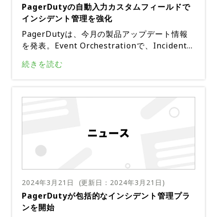
PagerDutyの自動入力カスタムフィールドで
0・講師：藤野 知行（PagerDuty株式会社 Se
インシデント管理を強化
nior Solutions Consultant）PagerDutyのAI
Opsにより、「人」を中心に捉えた自動化主導
PagerDutyは、今月の製品アップデート情報
化型・手作業プロセスからの解放や高度なノイ
を発表。Event Orchestrationで、Incident上
ズ削減により、重大なインシデントへの可視性
のCustom Fieldsに値を自動的に入力できるよ
詳しくは下記の関連サイトを参照して欲しい。
続きを読む
を高め、リアクティブ対応からプロアクティブ
うになった。例えば、Incidentに対して、シス
対応へのステップアップが可能となる。本ウェ
テム名やURLなどの値を自動的に入力するルー
・Custom Field
ビナーでは、PagerDutyのさらなる活用方法
ルを定義できる。また、Custom fieldに入力
・Event OrchestrationでCustom fieldを更
としてAIと自動化の機能などにフォーカスし、
された値は、Status Update TemplateやSer
新する設定方法
インシデントをより早く少ないリソースで解決
viceNowとの連携にも活用可能だ。
する方法を、デモを交えながら紹介する。実践
・ServiceNowでのCustom fieldマッピング
編「PagerDutyを設定して使ってみよう」・
日時：4月9日（火）12:00〜13:00・講師：西
田 幸弘（PagerDuty株式会社 Sr. Principal C
ustomer Success Manager）PagerDutyを
これから使うユーザー向けに、PagerDutyを
2024年3月21日
(更新日：
2024年3月21日
)
使い始める時に役立つ内容をオンラインウェビ
PagerDutyが包括的なインシデント管理プラ
ナー形式で紹介。セットアップ方法や基本的な
ンを開始