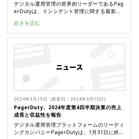
使い方を分かりやすく日本語で解説する。参加
デジタル運用管理の世界的リーダーであるPag
申し込みはお問い合わせフォームから、ご希望
erDutyは、インシデント管理に関する最新の
イベント名を明記して送信してください。
エンタープライズプランを発表した。この新サ
インシデント管理のエンタープライズプラン
続きを読む
ービスは、PagerDutyのインシデント管理製
は、AIOps、自動化、カスタマーサービス オ
品の堅牢な機能とJeliの最先端テクノロジーを
ペレーション、インシデント管理、PagerDut
統合し、エンドツーエンドのインシデント管理
PagerDuty Operations Cloudの主な利点の1
y Copilotなどの一連の機能をまとめたプラッ
のための包括的なソリューションを企業に提供
つは、自動化と人工知能を通じてインシデント
トフォームであるPagerDuty Operations Clo
する。この発表は、業務の回復力を強化し、収
管理を合理化できることだ。これらのテクノロ
udの一部だ。このプラットフォームは、IT、
PagerDuty Operations Cloudは、インシデ
益の損失や風評被害に関連するリスクを軽減し
ジーは、インシデントのライフサイクル全体に
DevOps、セキュリティ、ビジネスチームのニ
ント管理の改善に加えて、組織がツールを統合
ようとしている企業にとって、重要な前進を示
わたってガイド付きの修復を提供し、サービス
ーズに対応し、一刻を争うミッションクリティ
してコストを削減できる統合プラットフォーム
している。
レベルアグリーメント（SLA）が一貫して満た
出典：PagerDuty
カルな業務が当たり前の環境向けにカスタマイ
を提供する。このプラットフォームは、Slack
されるように支援する。また、このプラットフ
ズされている。新しいソリューションは、デジ
やMicrosoft Teamsなどの一般的なコミュニ
ォームはワークフローを自動化することで解決
タル時代における予期せぬ事態を想定すること
ケーションプラットフォームを介した対応調整
2024年3月15日
(更新日：
2024年3月15日
)
プロセスを簡素化し、プロアクティブなコミュ
の重要性を強調し、組織がベストプラクティス
と、インシデント後のレビューやステータスペ
PagerDuty、2024年度第4四半期決算の売上
ニケーションと対応のオーケストレーションを
と標準をプロセスに組み込むことを奨励する。
ージを統合することで、エンタープライズレベ
成長と収益性を報告
促進する。このアプローチは、インシデントの
このプラットフォームは、スケーラブルなプロ
ルの運用に必要な柔軟性を備えたシームレスな
解決を加速するだけでなく、組織内の継続的な
デジタル運用管理プラットフォームのリーディ
セス、動的なガイダンス、継続的な改善に焦点
エクスペリエンスを提供する。PagerDutyソ
学習と説明責任も促進する。
ングカンパニーPagerDutyは、1月31日に終了
を当てることで、説明責任を促進し、時間の経
リューションは単一プラットフォームでインシ