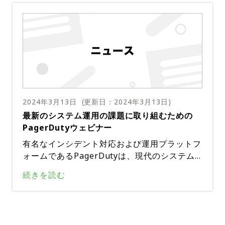
営業利益は5,640万ドルで、非GAAPベースの
さまざまなセクターにわたる業務の回復力。こ
営業利益率は13.1%だった。PagerDutyの年間
のウェビナーでは、PagerDutyの著名なユー
経常収益（ARR）は前年比10%増加し、4億5,1
ザーであるJCBのケーススタディーに焦点を当
90万ドルに達した。ドルベースの純維持率は1
て、金融業界内でのKubernetesを含むクラウ
07%で、前年の120%から若干低下。同社はま
ドネイティブテクノロジーの導入に向けた同社
た、ARRが10万ドルを超える顧客が804社、A
の取り組みに焦点を当てる。・ウェビナータイ
RRが100万ドルを超える顧客が58社と、大口
トル：JCBが取り組む「クラウドネイティブ基
顧客の増加も報告した。この成長は、顧客ベー
盤運用と迅速なインシデント対応体制」・日
スの拡大とエンタープライズ部門への浸透の深
2024年3月13日
(更新日：
2024年3月13日
)
時：4月17日（水）12:00〜13:00・登壇者：四
化における同社の成功を反映している。Pager
最新のシステム運用の課題に取り組むための
方 和樹氏（株式会社ジェーシービー システム
Dutyのイノベーションと顧客の成功への取り
PagerDutyウェビナー
本部デジタルソリューション開発部DXテック
組みは、インシデント管理ソリューションの強
グループ）金融セクターでは、顧客の要求に応
有名なインシデント対応および運用プラットフ
化を目的とした最近のJeli, Inc.の買収を通じて
じてサービスを迅速に更新する機敏性と、シス
ォームであるPagerDutyは、現代のシステム
さらに実証された。同社はまた、2024年のデ
テムの柔軟性と堅牢性の強化を提供するクラウ
運用の複雑さと、堅牢なデジタルインフラスト
ジタルオペレーションの現状調査を発表し、企
・ウェビナータイトル：運用・開発エンジニア
続きを読む
ドネイティブテクノロジーへの大きな移行が見
ラクチャー管理に対するニーズの高まりに焦点
業インシデントが16%増加していることを明ら
を幸せにするインシデント管理
られている。ただし、この変化により、監視お
を当てた啓発的なウェビナーを主催する予定
かにし、今日のペースの速い技術情勢において
よび運用アプローチの変更も必要になる。JCB
だ。業界でマルチクラウドおよびハイブリッド
・日時：3月19日（火）12:00～13:00
効率的なデジタルオペレーション管理の重要な
はこの移行の最前線に立ち、Google Cloud Pl
クラウド環境の導入が進むにつれて、システム
必要性を浮き彫りにした。新しい経営陣と取締
・所要時間：60分（無料オンライントレーニ