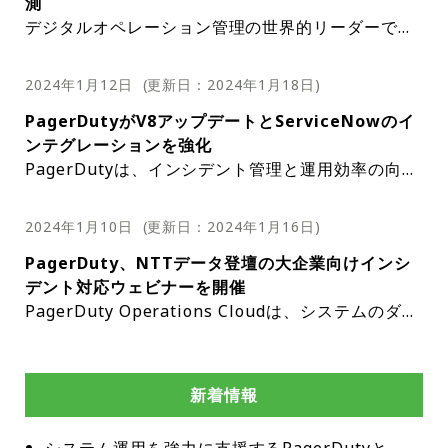
測
よび解決するように設計された洗練されたツール
ュニティーとのオープンなコミュニケーションを維
gerDutyのサービスに興味のある人に向けて、学習
ーパーソンによるプレゼンテーションが行われる。
デジタルオペレーション管理の世界的リーダーであ
PagerDutyの決算発表に対する期待には理由がない
だ。このプラットフォームはAIを活用することで、
参加登録はこちら
持し、運営および財務状況を深く理解するという同
とネットワーキングのためのユニークな機会を提供
2016年のPagerDuty導入以来のココナラの経験に
るPagerDutyは、2024 State of Digital Operatio
わけではない。同社はデジタル運用管理分野の主要
検出、診断、修復タスクのエンジニアへの割り当て
この調査結果は、顧客対応のインシデントが前年比
社の取り組みを反映している。
ライブ配信に参加できない場合も、リプレーで視聴
する。PagerDutyプラットフォームの機能を分かり
ついての洞察、PagerDuty導入前に直面した課題と
出典：PagerDuty
ns studyを発表した。これは、ビジネスおよび技術
企業としての地位を確立しており、そのパフォーマ
を自動化し、ワークフローを合理化し、より迅速な
2024年1月12日
(更新日：
2024年1月18日
)
で13%増加していることを示しており、企業が業務
することができる。決算発表の日が近づくにつれ、
やすく説明し、その可能性を最大限に紹介すること
その後のオンコール業務の改善について掘り下げ
リーダーが来年直面すると予想される優先事項と課
セキュリティーへの懸念もリーダーの最大の関心事
ンス指標はこの分野の健全性と軌道の指標として見
出典：PagerDuty
解決を可能にする。この効率性は、予期せぬインシ
変革の取り組みを拡大するにつれて、複雑さとリス
市場の注目はPagerDutyに集まり、同社の業績に関
を目的としている。
る。さらに、PagerDuty AIOps関連では、生成AI
PagerDutyがV8アップデートとServiceNowのイ
題を包括的に考察するものだ。この調査では、さま
であり、回答者の45%がセキュリティーをビジネス
られている。利害関係者が財務結果やライブディス
デントによるビジネスへの影響を最小限に抑え、顧
ク環境が増大していることを示唆している。この傾
革新的なテクノロジーの導入の有効性について、ビ
する洞察と、デジタルオペレーション管理の分野で
をインシデント対応のさまざまな段階に統合するツ
ンテグレーションを強化
ざまな業界のリーダー350人を対象に、セキュリテ
上の必須事項のトップ3に挙げ、29%が最大の懸念
カッションにスムーズにアクセスできるよう、ニュ
客サービス、従業員の生産性、ブランドの評判を確
向はエンタープライズ企業ではさらに顕著であり、
ジネスリーダーと技術リーダーの視点の間には明ら
今後の方向性を形作る戦略的取り組みへの期待が高
ールであるPagerDuty Copilotを紹介する。ライブ
PagerDutyは、インシデント管理と運用効率の向上
ィーの強化、クラウドインフラストラクチャーの拡
事項として挙げている。このセキュリティー重視の
研究結果とデジタル運用の現状についてのレポート
ースリリースとライブ配信の両方に投資家情報イベ
実に維持するために非常に重要だ。
中堅企業が報告したインシデントの8%増加と比較し
かなギャップがあるにもかかわらず、2024年に人工
まっている。
デモを通じて生成AIの実用的なアプリケーションを
を目的として、ServiceNow用アプリケーションの
張、自動化テクノロジーの統合に特に重点を置き、I
姿勢は、リーダーの73%がセキュリティー予算の増
全文はこちら
ントページからアクセス可能だ。
ServiceNow用に更新されたPagerDutyアプリケー
て、エンタープライズ企業はインシデントの16%増
知能（AI）の使用を促進するという共通の取り組み
出典：PagerDuty
実証し、スマートオペレーションの未来を垣間見る
大幅なアップデートを発表した。V8アップデートで
T運用予算の大幅な増加が見込まれることが浮き彫
加を予想していることによってさらに証明されてい
2024年1月10日
(更新日：
2024年1月16日
)
ションには、PagerDuty内の特定の条件に基づいて
加を報告した。これらの課題に対応して、リーダー
がある。この調査では、参加者の71%が拡張を計画
ことができる。ユーザーがつながり、経験を共有
は、自動化されたリアルタイムの双方向同期を通じ
PagerDutyとServiceNowのインテグレーションに
りになっている。
る。この調査では、回答者の半数以上が2024年のIT
ServiceNowインシデントを条件付きで作成する機
のかなりの77%がクラウドサービスへの投資を増や
していることが示されている。AIと機械学習の予算
し、PagerDutyのインシデント管理ソリューション
PagerDuty、NTTデータ登壇の大企業向けインシ
て、より正確な記録システムとより優れたコンプラ
より、MTTRが最大25%削減され、インシデントの
運用予算が前年を上回ると予想しており、減少する
能が含まれており、関連するインシデントのみがシ
ユーザーエクスペリエンスをさらに強化するため
す意向を表明しており、76%がクラウドストレージ
を削減する一方、76%はITまたはビジネスオペレー
を最大限に活用する方法を学ぶためのプラットフォ
デント対応ウェビナーを開催
イアンスを提供するように設計された一連の新機能
詳細とステータスデータが63%改善されたとの報告
と予想しているのは16%のみであることも明らかに
ステム内で記録および管理されるようになる。これ
に、V8アップデートにはインテグレーションヘルス
ソリューションにより多くの資金を割り当てること
ションのワークフローの自動化を検討している。こ
ームを提供する、有益で魅力的なイベントとなる予
PagerDuty Operations Cloudは、システムのダウ
が導入されている。このアップデートは、現代の組
があり、既に顧客にとって大幅な改善が見られてい
PagerDutyの最新リリースは、企業全体で計画外の
なった。
は、PagerDutyカスタムフィールドとServiceNow
チェックの改善とV3ウェブフック移行モジュールが
を計画している。
のAI導入の急増により効率は向上するが、ITインフ
定だ。
ンタイムを削減し、さまざまなセクターにわたる運
織が計画外の緊急作業をより効果的に大規模に管理
る。AIおよび自動化機能を備えたエンタープライズ
重要な作業を管理できるアクションシステムを提供
このウェビナーでは、PagerDutyの効果的な使用に
インシデントフィールド間の双方向同期によって補
含まれている。これらの機能は、システムが適切に
出典：PagerDuty
ラストラクチャーにさらなる要求が課される可能性
用の回復力を強化することを目的としたソリューシ
し、平均解決時間（MTTR）を短縮してカスタマー
グレードのプラットフォームであるPagerDuty Op
することで、組織のITSMソリューションの最新化
不可欠な組織設計の側面、オンプレミスとクラウド
完され、より深いレベルのインシデントコンテキス
構成されていることを確認し、修復のためのガイダ
もあり、予期せぬインシデントを管理するための堅
ョンを提供する最前線に立っている。NTTデータに
このセッションは、デジタルペイメント開発室課長
エクスペリエンスを向上させるというニーズの高ま
erations Cloudは、ServiceNowと連携して包括的
を支援することを目的としている。このアプリケー
ベースのアラート運用の対比、オンコール管理の微
新着情報
トが提供され、手動データ入力の必要性が軽減され
ンスを提供することにより、時間を節約し、エラー
牢なシステムの必要性が浮き彫りになっている。
よる最近のケーススタディーでは、特に大規模な組
代理として中核的な役割を担うNTTデータの矢口拓
りに応えたものだ。
なインシデント管理ソリューションを提供する。こ
ションは、コンプライアンスを向上させるために記
妙な違いなど、重要な分野を幅広くカバーする予定
・ウェビナー名：NTTデータが実践する「大規模組
る。記録システムの正確性を維持するために、優先
の可能性を減らすように設計されている。V3ウェブ
織において、インシデント対応ツールの設計と導入
実氏が担当する。矢口氏は、ペイメント事業本部で
の組み合わせにより、組織はイベント駆動型の自動
録システムを改善し、自動化されたインシデント管
だ。システム運用マネージャー、トラブルシューテ
織におけるインシデント対応設計方法」
順位、会議ブリッジ、レスポンダーの更新などの追
フック移行ツールは、特に大規模で複雑なServiceN