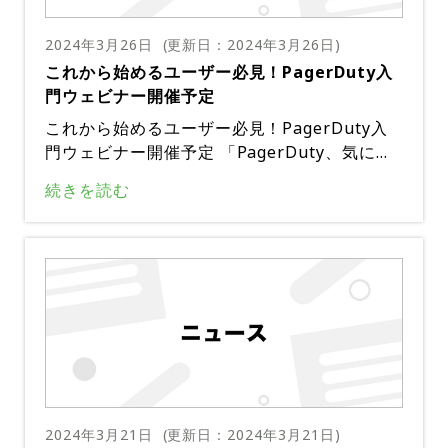
2024年3月26日
(更新日：
2024年3月26日
)
これから始めるユーザー必見！PagerDuty入
門ウェビナー開催予定
これから始めるユーザー必見！PagerDuty入
門ウェビナー開催予定 「PagerDuty、気にな
るけど詳しく知らない」「PagerDutyの初歩
続きを読む
的な使い方を分かりやすく学びたい」・・・・
そうした初心者ユーザーに向けて、基本的な機
能や初歩的な使い方をPagerDutyメンバーが
解説するウェビナーが、毎月開催中。講師への
Q&Aもあり、PagerDutyを用いたインシデン
ト対応の高度化に役立つのはもちろん、既にP
agerDutyをお使いのユーザーの学び直しの機
会としても最適だ。4月は以下のウェビナーが
予定されている。基礎編2「PagerDutyで実現
するAIOps – AIと自動化を活用したインシデ
2024年3月21日
(更新日：
2024年3月21日
)
ント対応」・日時：4月2日（火）12:00〜13:0