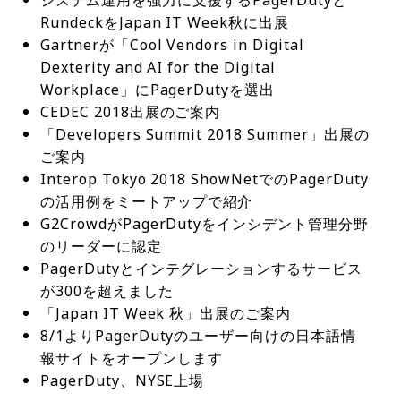
システム運用を強力に支援するPagerDutyと
に必要な独特のアプローチが明らかになった。Page
の知見と実践的な専門知識を提供する。複雑な組織
・日時：1月16日（火）12:00〜13:00
化されたインシデント管理をリアルタイム運用に活
理を利用することにより、優れた運用を推進し、顧
ィングの専門家、IT担当者など、大規模な環境での
加の同期も導入された。
owインスタンスでの回復力を強化し、タイムアウト
RundeckをJapan IT Week秋に出展
rDutyでは、このトピックをさらに深掘りし、独自
構造内で高度な運用ツールを導入する際の課題と解
用できるようになる。これは、デジタル変革を進
客エクスペリエンスを向上させ、回復力を構築する
PagerDutyのアプリケーションを理解することに熱
参加は事前登録制（参加費無料、希望者はメールフ
の可能性を減らす処理システムへのアップグレード
Gartnerが「Cool Vendors in Digital 
の設計と導入戦略に焦点を当て、大規模企業内での
決策についてのヒントを得られるだろう。
め、DevOpsおよびサービス所有権モデルを採用し
ことを目指している。新機能は、レスポンダーの貴
心な個人向けとしても見逃せない内容であり、CI
ォームから申し込み）で、登録者にはセッションの
を提供するため、特に注目に値する。
Dexterity and AI for the Digital 
PagerDutyの実装の複雑さを解説するウェビナーを
出典：PagerDuty
ている企業にとって非常に重要だ。
重な時間を節約するように設計されており、チーム
O、CTO、CDOなどの経営幹部にとっては、業務フ
Zoomリンクがメールで届く。このイベントは、Pa
Workplace」にPagerDutyを選出
開催する。
はより効率的にインシデントを解決し、手動タスク
レームワークの強化に関する洞察を得る絶好の機会
gerDutyの高度なソリューションの使用を通じてイ
CEDEC 2018出展のご案内
に費やす時間を削減することに集中できるようにな
でもある。
ンシデント対応戦略と運用の回復力を強化しようと
「Developers Summit 2018 Summer」出展の
る。これにより、業務効率の向上、コスト削減、イ
している専門家にとって、重要な学習の機会となる
ご案内
ノベーションのための時間の増加につながる可能性
だろう。
Interop Tokyo 2018 ShowNetでのPagerDuty
がある。興味のある方は、ServiceNowアプリケー
ションの詳細を確認し、アプリケーションのリスト
の活用例をミートアップで紹介
ページから最新バージョンをダウンロードして欲し
G2CrowdがPagerDutyをインシデント管理分野
い。
のリーダーに認定
PagerDutyとインテグレーションするサービス
が300を超えました
「Japan IT Week 秋」出展のご案内
8/1よりPagerDutyのユーザー向けの日本語情
報サイトをオープンします
PagerDuty、NYSE上場