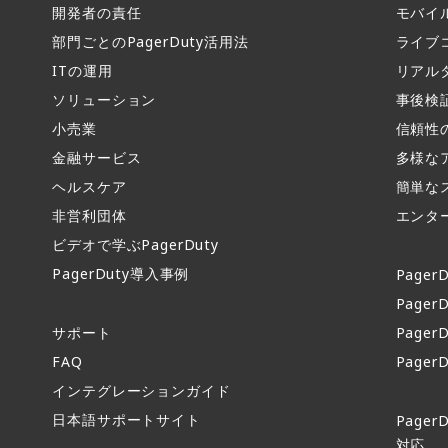
開発者の責任
モバイ
部門ごとのPagerDuty活用法​
ライブ
ITの運用​
リアル
ソリューション
事後検
小売業
信頼性
金融サービス
多様な
ヘルスケア
簡単な
非営利団体
エンタ
ビデオで学ぶPagerDuty
PagerDuty導入事例​
PagerD
PagerD
サポート​
PagerD
FAQ​
Pager
インテグレーションガイド​
日本語サポートサイト​
Page
対応