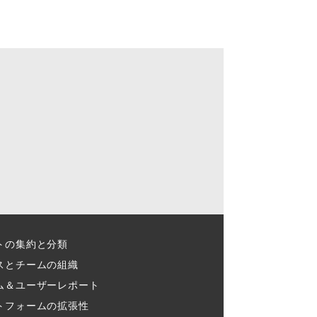
トの集約と分類​
スとチームの組織​
ム＆ユーザーレポート​
トフォームの拡張性