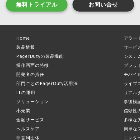
無料トライアル
お問い合せ
Home
アラー
製品情報​
サービ
PagerDutyの製品機能​
システ
操作画面の特徴​
プラッ
開発者の責任
モバイ
部門ごとのPagerDuty活用法​
ライブ
ITの運用​
リアル
ソリューション
事後検
小売業
信頼性
金融サービス
多様な
ヘルスケア
簡単な
非営利団体
エンタ