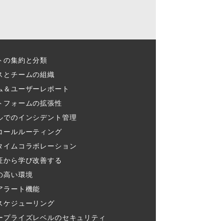
トの集約と分類​
スとチームの組織​
ム＆ユーザーレポート​
トフォームの拡張性
ルでのインシデント管理​
コールルーティング​
タイムコラボレーション​
証から学び改善する
の高い環境​
アラート機能​
スケジューリング​
ープライズレベルのセキュリティ