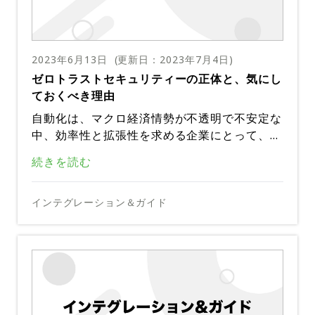
2023年6月13日
(更新日：
2023年7月4日
)
ゼロトラストセキュリティーの正体と、気にし
ておくべき理由
自動化は、マクロ経済情勢が不透明で不安定な
中、効率性と拡張性を求める企業にとって、ゲ
ームチェンジャーとなっています。プロセスの
しかし、組織が自動化を導入する際には、これ
続きを読む
合理化、生産性の向上、ヒューマンエラーの発
らの新しく進化するアセットを保護するため
生率の低減は、自動化がもたらすメリットのほ
の、最新のセキュリティー対策の確実な実施が
んの一部に過ぎません。
PagerDuty Runbook AutomationとPagerD
インテグレーション＆ガイド
非常に重要です。他のセキュリティーモデルが
uty Process Automationの次世代アーキテク
ビジネスシーンの大部分を支配する一方で、セ
チャーを最近リリースしたことで、私たちは、
キュリティー実装コンセプトとして、急速に台
詳細については、以下の記事をご確認くださ
組織が現代のエンタープライズ向けにゼロトラ
頭しているのが、ゼロトラストです。
い。
ストのセキュリティーアーキテクチャーを実装
し、その中で成長するのを支援する理想的なパ
ゼロトラストセキュリティーとは？
ートナーとして位置付けられています。
ゼロトラストセキュリティーは、場所に関係な