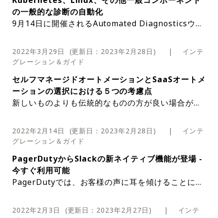
Kubernetes、Linux、その他一般コンポーネント
を与え、重要な物理的セキュリティーイベント
題の量を減らすことに加えて、次のことが可能
上させます。組織全体にわたってサービスの所
態のキャプチャー
Duty® Process AutomationとPagerDuty®
に効率的に表示
Service Standardsのデモ映像はこちらからご
の一般的な診断の自動化
用に設定されたプラットフォームによって、社
です。
有権を拡大します。サービス設定の精度を向上
Runbook Automationの多数のコアおよび商
覧いただけます。
３つ目のユースケースでは、一連のbashコマ
9月14日に開催されるAutomated Diagnosticsウェ
員とビジネスに対する新たな脅威の先を行くた
させることで、分析機能を強化します。管理者
用アップデートに関する詳細を最新の4.4.0リ
ンドをリモートマシンにデプロイし、トリガー
ビナーイベントに登録し、一般的なコンポーネント
めのツールボックスを手に入れたのです。Pag
とアカウント所有者は、デフォルトでサービス
PagerDuty® Process Automationソフトウ
今回は、PagerDuty Process Automationポートフ
リースでキャッチアップすることができます。
イベントで再び実行する必要があります。これ
の一般的な診断方法と、すぐに始められるジョブテ
erDutyが、あなたの組織が悪質な行為者によ
標準を表示できますが、権限を調整して、全て
ェアとPagerDuty® Runbook Automation
Process Automationでは、スクリプトを定義
2022年3月29日
(更新日：
2023年2月28日
) |
インテ
ォリオの一般的なユースケースであるAutomated D
PagerDuty App for Slackの改良を含む**、
は主に、開いているファイルやネットワーク接
ンプレートの提供方法について学びましょう。
前回は、Automated Diagnosticsの基本について、
って引き起こされる多くの脅威に対応し、戦力
のユーザーが表示できるようにすることもでき
してデプロイし、その出力を保存して、環境の
グレーション＆ガイド
iagnosticsに関するシリーズの２回目です。
最新のパートナー統合とエコシステムのアップ
自動診断のための新しいAWSプラグイン あな
続などの診断を表示しますが、特定の呼び出し
また、Automated Diagnosticsを利用することで専
として、または仮想GSOCとして機能するのに
ます。
状態のスナップショットを収集できます：
しかし、その前に、前回の記事についてTwitterに
デートをお楽しみください。次世代Slack V2
たのアプリやサービスはAWSにありますか？
をトレースするために使用できるツールbpftr
結論
セルフマネージドオートメーションとSaaSオートメ
門家へのエスカレーションを減らし、レスポンダー
役立つかどうかを知りたい場合は、無料トライ
寄せられた読者の声をもとに、Automated Diagno
専用インシデントチャンネルの改善（早期アク
もしそうなら、AWS上のインシデントをより
aceも実行します：
ーションの選択における５つの考慮点
がより早くアクションを起こせるようにする方法に
Automated Diagnosticsとアラート相関は異なりま
アルにサインアップしてください。 この記事
更新内容は以下の通りです。
監視ツールからの信号は、従来の環境であって
sticsが該当しないことを明確にしておきましょう。
セス）およびWebhooks V3など PagerDuty A
速く、より効率的にトリアージするのに役立つ
新しいものよりも伝統的なものの方が良い場合があ
ついてお伝えしました。今回のブログでは、ユーザ
す。 アラート相関は、指定された信号の深さと、相
はPagerDuty社のウェブサイトで公開されて
も、幅広い可視性の恩恵を受け、レスポンダ
とはいえ、Automated Diagnosticsでは監視ツール
pp for ZendeskのAutomation Actions** に
自動診断のためのAWSプラグインを用意しま
CloudWatch Logsプラグインは、AWSインフ
ります。ニューコークよりコカ・コーラ クラシック
ーにとって最も関係の深いコンポーネントの基本的
関のある信号を適切に識別できるエンジンに依存し
いるものをDigital Stacksが日本語に訳したも
ー、DevOps エンジニア、または SRE が迅速
クラウドコンピューティングについても、同じこと
で収集したデータを利用することができます。ほと
より、カスタマーサービスエージェントの生活
した。これらの新しいプラグインは、既存のラ
ラストラクチャーとアプリケーションから診断
Debug State Captureは、レスポンダーに追
が好きな人もいるし、普通のトマトより伝統野菜と
な診断例について説明します。
ます。Automated Diagnosticsの目的は、第一レス
レスポンダーに自身の環境のオンデマンドまたは事
のです。無断複製を禁じます。原文はこちらで
2022年2月14日
かつ安全な意思決定を行えるようになります。
(更新日：
2023年2月28日
) |
インテ
を言う人がいるかもしれません。「（アプリやデー
んどの人は、収集した全てのデータポイントに閾値
を改善し、解決までの時間を短縮し、エンジニ
イブラリーに追加されます。
データを取得します。これにより、ユーザーは
加のコンテキストを提供し、さまざまなツール
してのトマトが好きな人もいます。
話を戻します。私たちの新しいSaaS製品であるPag
ポンダーが問題の原因を三角測量し、問題を迅速に
前診断機能を提供することで、第一レスポンダーが
す。
グレーション＆ガイド
Systems Managerプラグインにより、構成管
また、開発者がすぐに取り掛かれないこともあ
タを）クラウドに置くのは嫌！自前のデータセンタ
を適用しているわけではありません。 実際、私たち
現状を把握する。インシデント対応の自動化
アリングチームへのエスカレーションを削減し
より簡単に、複数のアカウントや製品にまたが
を使いこなす時間を短縮し、その後の分析のた
erDuty® Runbook Automationよりも、PagerDu
解決するか、より正確にエスカレーションするかで
原因を迅速に特定できるようになり、その結果、イ
理、パッチ適用、監視およびセキュリティーツ
り、問題が発生したときに追加情報や状態をキ
もっと詳しく知りたいですか？今すぐRunboo
ーで自分で動かした方が、より（安全だ、信頼性が
どちらにするか迷っていますか？ここでは、あなた
がより一般的に使用している診断インテグレーショ
PagerDutyからSlackの新ネイティブ機能が登場 -
ます。 製品廃止のお知らせ** とユーザー管理
るAWSの自動診断を実行できるようになりま
めにより深いデータセットを収集する機能を提
ty® Process Automation On Prem（以前はRund
す。 Automated Diagnosticsとモニタリングは別
ンシデントをサポートするために必要な人員を減ら
運用管理者は、自己回復や自動修復を可能にすると
ールエージェントの展開などのタスクをより迅
ャプチャーする機能が必要になるケースも多々
k Automationのトライアル版を始めましょ
高い、安い）から」。
のユースケースに適したオファーを決めるのに役立
ンの１つは、CloudWatchのログ照会です。ログア
今すぐ利用可能
画面のコールトゥアクションで常に最新情報を
した。
ブログをお読みいただくか、お問い合わせくだ
供します。
アプリケーションとインフラはクラウドで
eck Enterpriseとして知られていました）のセルフ
物です。 モニタリングは、パフォーマンスやアクテ
すことができます。通常、専門家でなければ取得で
いうアイデアに期待することがよくあります。自動
速に実行し、正確に実行することができます。
あります。
う。
つ５つの考慮事項を紹介します。
グリゲーターを監視ツールと考えるかもしれません
読者はここで、対応の初期段階に認知のギアを切り
PagerDutyでは、お客様の声に耳を傾けることにか
入手 今後のイベントに登録し、最近のポッド
さい。
この記事はPagerDuty社のウェブサイトで公
はなく自己管理か
マネージドバージョンを選択する正当な理由がある
アプリケーションとそのスタックは、自社のデータ
ィビティーにおいて望ましくない状態を特定するこ
きない「診断」データをレスポンダーに提供するこ
化によって解決を早めることは、「治療法を適用す
運用者は、セキュリティーのベストプラクティ
が、純粋に問題を診断するために存在する監視ツー
替えます。
なりの時間を費やしています。対話で学んだことを
キャストやTwitchストリームを閲覧し、コミ
開されているものをDigital Stacksが日本語に
のです。昔のものの方が良いというのは今回は当て
センターや、クラウドのハイパースケーラー以外の
とを目的としています。つまり、ほとんどのモニタ
とで、トラブルシューティングのために多くの人員
ること」と考えるのは自然な傾向です。しかし、多
しかし、非常に繰り返しが多くなる傾向があるのは
最新のSlack V2 on Webhooks V3 Integrationで
スを備えた単一のインターフェイスで、グロー
PagerDuty®プロセスオートメーションソフト
PagerDuty® Runbook Automationは、あらゆる
ルのデータを見ることが調査の最初のステップであ
生かし、私たちはSlack Integrationに新しい機能
ュニティチームや製品チームのメンバーと一緒
訳したものです。無断複製を禁じます。原文は
はまりません。Rundeckのオープンソースプロジェ
ホスティングプロバイダーで稼働しているかもしれ
リングは、第一レスポンダーのアクティビティーを
を投入する必要性が大幅に軽減されます。これによ
くの場合、「まったく同じインシデントは２つとな
何か、ご存知でしょうか。何が問題だったのかを診
2022年2月3日
(更新日：
2023年2月27日
) |
インテ
は、以下の機能が利用可能になりました。
バルなEC2フットプリントを表示および管理で
ウェアとPagerDuty® Runbookオートメーシ
クラウド環境またはセルフホスト環境に安全に接続
る場合もあるのです。
これらの診断手順はほとんどの場合、固定です。作
セットを追加しています。これらの機能により、Sl
SlackのSingle Connection Managementページ。
に新製品やソフトウェア業界のリーディングプ