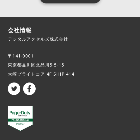
ットフォームを安全に保つのを助け、従業員にセキ
ます。
速いレスポンス（11月製品発表！）
ュリティトレーニングを提供するなど、様々な活動
SVP & GM of Emerging Products Jonathan Rend
を行っています。PagerDutyのポッドキャスト「Pa
e、シニアプロダクトチームメンバーのKat Gaine
インシデントワークフロー PagerDuty ステータス
ge It to the Limit」の最新エピソードでは、Megg
s、Julia Nasser、Sam Ferguson、Hadijah Crea
ページとステータスアップデートの通知テンプレー
会社情報
SageとPatrick RoserieがPagerDutyでどのように
ryと共に、最新の機能を深く掘り下げてご紹介して
ライブコールルーティング。オンコールスタッフへ
ト インテリジェント・アラート・グルーピングのた
セキュリティに取り組んでいるか、またそれ以外に
います。
の最速のコンタクト方法
デジタルアクセルズ株式会社
めの柔軟なタイム・ウィンドウ 2022年に向けてア
PagerDutyのTim ChinchenとBen Wiegelmann
ついてもご紹介しています。
ップデート! インシデントレスポンスOpsガイド
と一緒にディスカッションしましょう。
Live Call Routingとは？ライブコールルーティング
〒141-0001
のワークフローとその理由 コード不要のライブコー
11月に開催されるイベントへの参加登録をお願いし
東京都品川区北品川5-5-15​
ルルーティングのセットアップ方法 応答時間を短縮
ます
大崎ブライトコア 4F SHIP 414
し、全体的な顧客体験を向上させるためにライブコ
PagerDuty Community Twitch Stream
ールルーティングを使用している小規模から大規模
PagerDuty Twitch StreamとPagerDuty Commu
の企業までの顧客の使用例
nity Twitch StreamのTwitchチャンネルで、デベ
登録すると、ライブのお知らせや過去の録音を見る
ロッパーアドボケイトが率いる最新のストリームに
ことができます。 私たちの放送を見逃しましたか？
参加してください。過去のストリームはYouTube T
もし、あなたのチームがこれらの機能拡張の恩恵を
今後予定されている、または最近のTwitchストリー
witch Streams Channelでご覧いただけます。
受けることができるのであれば、ぜひアカウントマ
ム（PagerDuty GarageとTerraform Time）、ま
この記事はPagerDuty社のウェブサイトで公開され
ネージャーに連絡して、14日間の無料トライアルに
たはYouTubeビデオをご覧ください。 HowTo Hap
ているものをDigital Stacksが日本語に訳したもの
申し込んでください。
py Hour: Intelligent Alert Grouping With Mand
です。無断複製を禁じます。原文はこちらです。