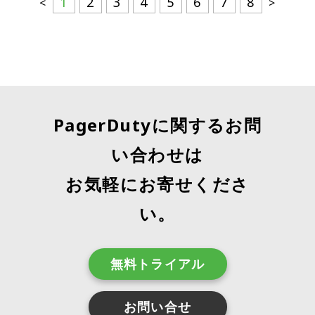
1
2
3
4
5
6
7
8
<
>
V2 ZendeskインテグレーションEOL
ださい。
元となる集計テーブルを再読み込みし、モデルの計
算を再実行するよう注釈を加えました。30分以内
PagerDutyのv2 App for Zendeskは2023年3月に
に、モデルは「オールクリア」のサインを出し、カ
ライフサイクル終了となります。今すぐ移行して、
詳しくはPagerDuty App for Zendeskインテグレ
スタマーサクセスマネージャーが問題に気づく前
ZendeskサポートチケットイベントをPagerDutyに
ーションガイドをご覧ください。 ご質問やご不明な
に、正しいスコアが本番環境に送り込まれました。
引き続き送信してください。v3への移行の利点につ
イベントルールの廃止とイベントオーケストレーシ
support@pagerduty.co
点がございましたら、
これらの自動テストとPagerDutyの力により、Dat
いては、上記のIntegrationsセクションをご覧くだ
ョンへの移行
m
PagerDuty イベントルール End-Of-Life は2023年
までご連絡ください。
aDutyチームは組織の運営に影響を与える前に、Da
さい。
PagerDutyに関するお問
1月31日です。
taDutyのデータエンジニアの日常とデータサイエン
マイグレーションについて詳しくはナレッジベース
ティストの日常を最小限の中断で診断し、インシデ
をご覧ください イベントオーケストレーションの詳
い合わせは
この EOL をサポートするために、十分な移行経路
ントを解決することに成功しました。
細 アカウントマネージャーへのお問い合わせ
を用意しています。さらに、EOLの日に、あなたが
お気軽にお寄せくださ
ウェビナー＆イベント
使っている残りのイベントルールをEvent Orchestr
ationに一対一で自動移行します。それ以降は、現
以下のウェビナーやイベントに参加し、PagerDuty
い。
在のイベントルールでできることは、すべてイベン
の最近の製品アップデートと、それがどのように顧
ウェビナー
トオーケストレーションでもできるようになりま
客に利益をもたらすかについて、より詳しく学びま
す。Event OrchestrationはEvent Rulesと同じ機
しょう。これらは多くの中のほんの一部です。
セキュリティのキャリアを考える
無料トライアル
能を持ち、同じバックエンドアーキテクチャを使用
10月はサイバーセキュリティ意識向上月間です。Pa
しているので、イベント処理には数十億イベント分
gerDutyのセキュリティチームはエンジニアがプラ
お問い合せ
のテストがすでに組み込まれていることを確認でき
Evolve to resolve: より少ないインシデント、より