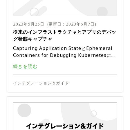
いただくため、先月、Runbook Automation f
ることで、ゼロトラストセキュリティーは、高
機密データの保護**:機密データの保護：ゼロ
させなければならないことがよくあります。こ
し、対応を支援する人数を少なくできます。こ
アカウント所有者には、eメールで承認リクエ
われるようにします。このアプローチにより、
or Incident ResolutionのIn-Product Trialを
度な脅威から組織を強化する、全体的かつプロ
トラストセキュリティーは、貴重なデータへの
れは、混乱が生じ、苛立たしい、反復的な作業
の繰り返しを自動化すると、MTTRが 25％高
ストが表示されます。承認後、アカウント所有
攻撃対象が大幅に減少し、ネットワーク内での
公開しました。このトライアルは、Business
アクティブな防御戦略を提供します。そして、
アクセスが厳格に管理・認証されることを保証
となる可能性のある時間のかかるプロセスで
速化され、コストと中断が少なくとも 50％削
者はAutomation Actionsのトライアルを設定
横方向の移動が防止されるため、外部からの脅
PagerDuty Process Automation + ゼロトラ
およびDigital Operationsのお客様のみが利
インシデント対応プロセスをさらに自動化・最
ダイナミックで相互接続された昨今のデジタル
し、不正アクセス、データ侵害、潜在的な財務
2023年5月25日
(更新日：
2023年6月7日
)
す。
減されます。
し、わずか数分で完全に機能するRunbook Au
威と内部者のリスクの両方に対して非常に効果
スト
用できます。PagerDutyユーザーは、ウェブU
適化するために、このトライアルを最大限に活
ランドスケープの深い分野に最適な選択肢とな
的・評判的損害のリスクを低減します。 内部
従来のインフラストラクチャとアプリのデバッ
tomationインスタンスを取得できます。ユー
的です。
Iを使用して自動化タブからトライアルをリク
用することをお勧めします。お客様より、Inci
るのです。
脅威の軽減** : ゼロトラストセキュリティー
デジタルトランスフォーメーションの取り組み
グ状態キャプチャ
ザーには、オートメーションのオーサリングを
この記事はPagerDuty社のウェブサイトで公
エストできます。
dent Resolution Automationの成功事例をお
は、いかなるユーザーやデバイスも暗黙のうち
は、ビジネスを迅速に拡張するためにクラウド
開始するのに役立つ、以下のようなビジュアル
開されているものをDigital Stacksが日本語に
Capturing Application StateとEphemeral
聞きできることを楽しみにしています。
に信頼されるべきではないと仮定することで、
テクノロジーに依存していますが、運用とクラ
ガイドが表示されます： Runbook Automatio
訳したものです。無断複製を禁じます。原文は
さらに、何百ものリモート環境と地理的な地域
Containers for Debugging Kubernetesに関
内部脅威のリスクに対処します。これにより、
ウドインフラストラクチャーの自動化には、セ
n (RBA) Instanceの作成、Runner（環境でオ
こちらです。
にわたって、優れたパフォーマンスを発揮する
する以前のブログでは、特定のツールを導入し
組織は潜在的なリスクを特定し、被害が発生す
キュリティーに関する新たな課題があります。
これにより、サービスをできるだけ早く復旧さ
続きを読む
ートメーションジョブを実行できるプログラ
自動化をデプロイ・管理するには、多大なエン
て後の分析のために診断を収集する一方で、イ
る前に対処できます。 進化するサイバー脅威
主な課題は、SSHゾーンへの直接アクセスが廃
PagerDuty Runbook Automationを使うと、
せる必要性と、後の恒久的な解決のために十分
ム）の追加、Automation Actions （PagerD
ジニアリングの労力が必要です。最後に、回復
ンシデントの対応者にインフラやアプリの問題
への適応** :従来のセキュリティーモデルは、
止されたゼロトラストアーキテクチャーを義務
エンジニアは、SSH ファイアウォール ルール
なデバッグデータを確保する必要性のバランス
utyからオートメーションジョブとワークフロ
力のある自動化ランブックの作成には時間がか
を解決する手段を提供できることの価値につい
インシデント発生時にアプリと環境の両方の状
インテグレーション＆ガイド
内部ネットワークトラフィックが安全であるこ
付ける、制限されたアプリケーション環境で自
に依存することなく、リモート環境内の強化さ
がとれ、同時に開発チームはコンテナを無駄な
ーを起動できる）の追加、Actionsの実行（Pa
かり、さまざまな複雑な環境で調整する際にエ
PagerDuty Runbook Automationは、ゼロト
て説明しました。
態をキャプチャーすることで、レスポンダーや
とを前提として、境界ベースの防御に依存する
動化を実行するために、エンジニアが最も安全
れたRunners、または AWS SSMを通じて実行
く、パフォーマンス高く稼働させられます。
gerDutyのインシデント詳細ページから）、オ
ラーが発生しがちです。
ラスト原則を使用してタスクをリモート環境に
サービスオーナーがツール、認証情報、環境の
ことがよくありました。しかし、高度な持続的
なプロトコルを必要としていることです。
をトリガーする中央システムから自動化を実行
このシリーズの以前のブログでは、Kubernet
ートメーションの出力の表示。
ディスパッチします。
間でコンテキストを切り替える時間を短縮し、
脅威やゼロデイエクスプロイトなどの最新のサ
できるようになります。
新しいRunnersは、AnsibleやKubernetesの
esのような最新のクラウドネイティブなプラ
より正確で迅速な対応と問題解決を可能にしま
イバー脅威は、従来の防御を回避する可能性が
ような一般的なプラグインを活用でき、エンジ
ットフォームや、コンテナ、特にデバッグツー
す。
全てのアプリをクラウドネイティブに移行でき
あります。ゼロトラスト セキュリティーで
ニアが多くのリモートのセキュアな環境をター
ルがネイティブに搭載されていないコンテナに
PagerDuty Runbook AutomationとProcess
るわけでもなく、多くの人がコンテナ化された
は、よりきめ細かなアプローチを採用し、継続
ゲットとし、各環境内でタスクが独立してルー
必要な独自のアプローチに焦点を当てた技術を