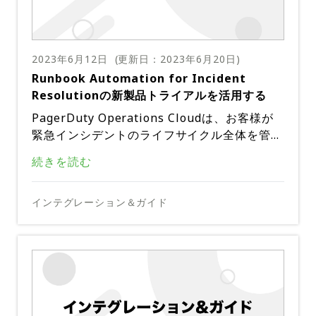
く、本質的に信頼できるユーザーやデバイスは
存在しないと想定することで、従来の境界ベー
従来の境界ベースのセキュリティーパラダイム
スのセキュリティーアプローチに挑戦するモデ
を転換し、「誰も信用しない」アプローチを採
2023年6月12日
(更新日：
2023年6月20日
)
ルです。リソースへのアクセスを許可する前
用することで、ゼロトラストセキュリティー
Runbook Automation for Incident
に、ID、デバイス、ネットワークトラフィッ
https://www.microsoft.com/en-
出典:
は、最新の自動化イニシアチブとシームレスに
Resolutionの新製品トライアルを活用する
クの継続的な検証と妥当性確認を重視します。
us/security/business/zero-trust
連携する全体的なフレームワークを提供しま
多要素認証、きめ細かなアクセス制御、暗号
PagerDuty Operations Cloudは、お客様が
す。さらに、世界がますます複雑になり、破産
何が重要なのか？
化、監視によってこれを実現し、企業はデータ
緊急インシデントのライフサイクル全体を管理
の脅威にさらされやすくなるにつれて、ビジネ
漏洩や不正アクセスのリスクを最小限に抑えら
できるようにするプラットフォームです。当社
ゼロトラストセキュリティーは、従来のセキュ
スの内部構造プロセスの進化にプラスの影響を
緊急インシデントに起因する作業は、企業の収
続きを読む
れるのです。
のお客様の多くは、インシデント対応チームを
リティーモデルと比較して優れたアプローチで
与える可能性も含んでいます。
益や顧客へのサービス提供能力に影響を与える
強化し、機能を成長および拡張するための主要
あることが目立ちますが、その主な理由は、現
ため、先送りすることはできません。多くの場
内部ネットワークが本質的に信頼できるという
な原動力として、Process Automationを活用
インシデント解決プロセスの反復的で時間のか
インテグレーション＆ガイド
代的な技術的考え方への根本的な転換と包括的
合、この作業は繰り返し行われるため、ファー
前提に依存する境界ベースのセキュリティーモ
しています。
かるタスクを自動化することで、エンジニアは
な実装にあります。
ストレスポンダーに委任できます。しかし、こ
デルとは異なり、ゼロトラストセキュリティー
解放され、創造性と批判的思考が必要なより価
さらに、ゼロトラストセキュリティーは、コン
のようなインシデントの正確な診断と修復に必
PagerDuty Automated Incident Resolution
は「誰も信用しない」という哲学を採用してい
値の高い活動に集中できるようになります。こ
テキストに基づいて権限を動的に調整する適応
要な深いコンテキストは、本番環境に閉じ込め
は、あらかじめ構築されたカスタマイズ可能な
ます。厳格なアクセス制御、継続的な認証、あ
れにより、MTTRの短縮、顧客エクスペリエン
型アクセス制御を提供し、生産性を損なうこと
られており、専門家の知識、スキル、アクセス
診断と修復の機能を提供し、ファーストレスポ
らゆるレベルでの厳格な監視を実施し、全ての
あらゆる規模の企業は、ゼロトラストのような
スの向上、イノベーションの迅速化、収益の保
Automated Incident ResolutionによってMT
なくセキュリティーを強化します。強固な認
権限が必要です。レスポンダーは、既に過労状
ンダーが本番環境内で原因を特定し修復を開始
ユーザー、デバイス、ネットワークコンポーネ
セキュリティーモデルを導入することで、以下
護、収益性の向上につながります。
TRがいかに短縮されるかをお客様に実感して
証、暗号化、セグメンテーションを組み合わせ
態にある専門家にインシデントをエスカレート
できるようにします。そのため、時間を節約
ントが信頼されない可能性があるものとして扱
のようなメリットを享受できます。