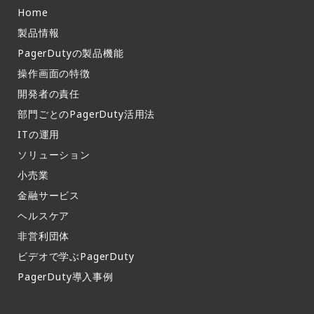
i Walls, as well as Max Li and Everaldo Eguiar
Home
(Data Scientists from PagerDuty) (2022年9月30
製品情報​
日) Process Automation and Rundeck OSS Relea
PagerDutyの製品機能​
se Notes v4.70 with Mandi Walls and Jake Cohe
n from PagerDuty (2022年10月12日) Twitchのス
操作画面の特徴​
トリームスケジュールを見て、11月に毎週開催され
開発者の責任
るストリームに参加してください。
部門ごとのPagerDuty活用法​
ITの運用​
ソリューション
小売業
金融サービス
ヘルスケア
非営利団体
ビデオで学ぶPagerDuty
PagerDuty導入事例​