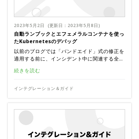
Automationは、高いセキュリティー要件を持
アプリと従来のアプリの両方のハイブリッドシ
的な監査、多要素認証、厳格なアクセス制御を
ティングされ実行される場所と方法を明示する
説明しました。
コンテナの一時的な性質やコンテナイメージの
つお客様のために、SSHなどのポートをファイ
ナリオの中で仕事を続けています。
導入することで、こうした進化する脅威から保
新しいタイプのランブックを作成できます。こ
この記事はPagerDuty社のウェブサイトで公
厳格なポリシーを抜きにしても、将来のインシ
アウォールで開くことなく接続を可能にし、リ
護します。 リモートとモバイル ワークのサポ
れにより、パフォーマンス、スケール、フォー
開されているものをDigital Stacksが日本語に
デント発生を回避するため、根本原因分析に役
モートオペレーションを可能にします。この新
障害発生時やパフォーマンス低下時に自動的に
2023年5月2日
(更新日：
2023年5月8日
)
ート** :リモート ワークの増加とモバイル デ
ルトトレランスが向上します。
訳したものです。無断複製を禁じます。原文は
立つ瞬時の証拠を取得する必要性があることは
機能は、お客様が独自のbastionやジャンプホ
状態をキャプチャーする機能を説明するユース
自動ランブックとエフェメラルコンテナを使っ
バイスの使用増加に伴い、企業はネットワーク
こちらです。
確かです。
スト、パブリックエンドポイントを導入する必
ケースを確認し、興味深いシナリオをピックア
たKubernetesのデバッグ
とデータのセキュリティーを確保するという新
これは網羅的なリストではありませんが、従来
要性を減らすことで、オートメーションへのセ
ップして深く掘り下げてみましょう。
たな課題に直面しています。ゼロトラストセキ
のアプリ環境でデバッグ状態キャプチャーがど
以前のブログでは「バンドエイド」式の修正を
キュアな接続を簡素化します。
ュリティーにより、企業はユーザーの場所やデ
のように使用されているか、いくつかの例をご
適用する前に、インシデント中に関連する全て
インフラとネットワーク
バイスに関係なく、安全なアクセス制御を導入
紹介します。
の診断結果を取得することの難しさについて説
しかし、多くの運用チームは誰にもその権限を
続きを読む
できます。この柔軟性により、従業員は強力な
１つまたは複数のインフラ・コンポーネント上
明しました。最も一般的で具体的な例として
許可していません。セキュリティー上の理由
セキュリティー体制を維持しながらリモートで
でリソースを消費するトッププロセス TCPダ
は、コンテナで動作しているアプリが、目先の
と、Kubernetesでの操作に精通している人数
作業できるようになります。 コンプライアン
ンプ、スレッド／メモリ／コアダンプ
問題を解決するために、コンテナを以前のバー
これらの理由から、ユーザーが実行中のポッド
インテグレーション＆ガイド
データベース
が限られているため、* 実稼働中のポッド*
スと規制の要件を満たす** :ゼロトラストセキ
ジョンや同じバージョンに再デプロイしてしま
にexecする必要をなくす自動化を使うことを
（重大なインシデントが発生する場所）に実行
ュリティーの導入は、アクセス制御の実施、デ
最も多くのリソースを消費するクエリー 現在
うことが挙げられます。１ミリ秒単位のパフォ
お勧めします。この自動化アーキテクチャーで
権限を持つ人は非常に限られています。その結
PagerDuty Process Automationは、まさに
ータの使用状況の監視、サイバーセキュリティ
のクエリーの状態 アプリ固有のクエリーの実
ーマンスと１秒単位のアップタイムがカスタマ
は、問題が発生すると、自動化されたランブッ
果、インシデント中に診断データを取得するた
このユースケース用に、事前に構築されたテン
ーへのプロアクティブなアプローチの実証によ
行
ーエクスペリエンスに結果的な影響を与える企
クが呼び出され、そのランブックがデバッグデ
アプリ固有
めに、Kubernetesへのアクセス権と専門知識
プレート化されたランブックを提供します。ア
って、組織がこれらの要件を満たすのに役立ち
業では、こうした短期間での修正をする必要が
ータを取得して、それを永続的なストレージの
インシデントの発生中と発生後に、デバッグデ
を持つ個人は定期的に助けを求める必要があり
ラートがPagerDuty内でインシデントを作成
ます。 顧客の信頼の構築** :今日のデータドリ
Java – jstackなどのツールでスレッド／ヒー
あります。ただし、エンジニアがこれらのイン
場所（S3、Blob Storage、SFTPサーバーな
ータへのリンクがエンジニアに提供されます
ます。このプロセスでMTTRが増え、関与する
すると、これは自動的に（またはボタンのクリ