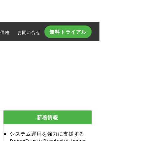
無料トライアル
価格
お問い合せ​
新着情報
システム運用を強力に支援する