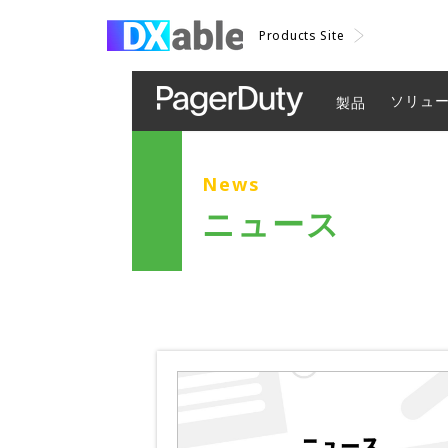
Products Site
ソリュ
製品
News
ニュース