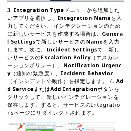
3.
Integration Type
メニューから追加した
いアプリを選択し、
Integration Name
を入
力してください。 インテグレーションのため
に新しいサービスを作成する場合は、
Genera
l Settings
で新しいサービスの
Name
を入力
します。次に、
Incident Settings
で、新し
いサービスの
Escalation Policy
（エスカレ
ーションポリシー）、
Notification Urgenc
y
（通知の緊急度）、
Incident Behavior
（インシデントの動作）を指定します。 4.
Ad
d Service
または
Add Integration
ボタンを
クリックして、新しいインテグレーションを
保存します。すると、サービスのIntegratio
nsページにリダイレクトされます。