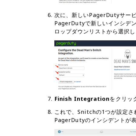
次に、新しいPagerDutyサー
PagerDutyで新しいインシ
Finish Integration
をクリッ
これで、Snitchの1つが設定さ