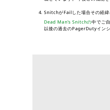
SnitchがFailした場合そ
Dead Man’s Snitchの
中でご
以後の過去のPagerDutyイ