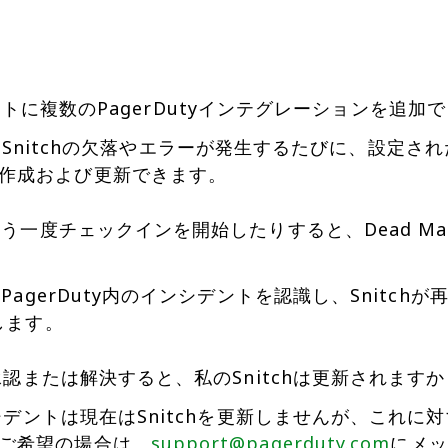
のアカウントに複数のPagerDutyインテグレーションを追
tchは、Snitchの欠落やエラーが発生するたびに、設定さ
作成および更新できます。
もう一度チェックインを開始したりすると、Dead Man’
とPagerDuty内のインシデントを認識し、Snitch
します。
を承認または解決すると、私のSnitchは更新されます
インシデントは現在はSnitchを更新しませんが、これ
ご希望の場合は、
support@pagerduty.com
にメッ