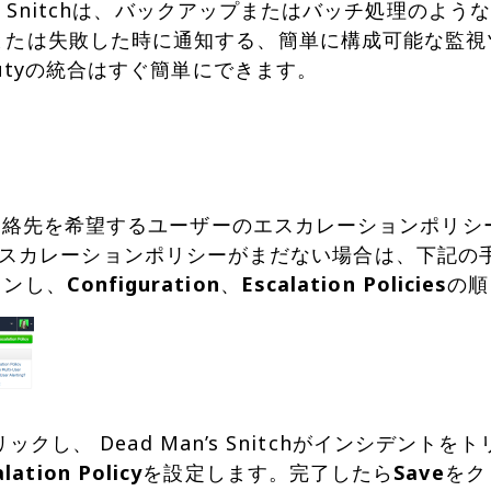
an’s Snitchは、バックアップまたはバッチ処理の
たは失敗した時に通知する、簡単に構成可能な監視ツールです
rDutyの統合はすぐ簡単にできます。
hの問題の連絡先を希望するユーザーのエスカレーションポ
スカレーションポリシーがまだない場合は、下記の
インし、
Configuration
、
Escalation Policies
ックし、 Dead Man’s Snitchがインシデン
alation Policy
を設定します。完了したら
Save
をク