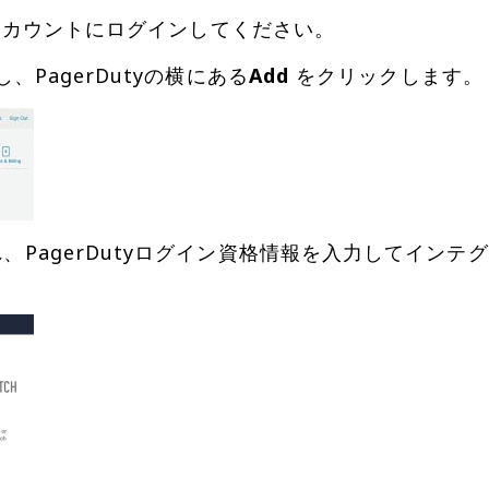
itchアカウントにログインしてください。
、PagerDutyの横にある
Add
され、PagerDutyログイン資格情報を入力してイ