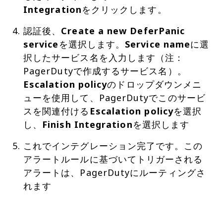
Integration
をクリックします。
認証後、
Create a new DeferPanic
service
を選択します。
Service name
に選
択したサービス名を入力します（注：
PagerDutyで作成するサービス名）。
Escalation policy
のドロップダウンメニ
ューを使用して、PagerDutyでこのサービ
スを関連付ける
Escalation policy
を選択
し、
Finish Integration
を選択します
これでインテグレーション完了です。この
アラートルールに基づいてトリガーされる
アラートは、PagerDutyにルーティングさ
れます