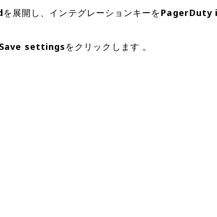
d
を展開し、インテグレーションキーを
PagerDuty 
Save settings