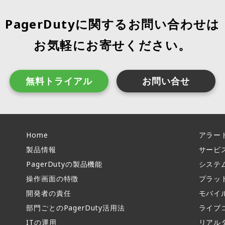
PagerDutyに関するお問い合わせは
お気軽にお寄せください。
無料トライアル
お問い合せ
Home
アラー
製品情報​
サービ
PagerDutyの製品機能​
システ
操作画面の特徴​
プラッ
開発者の責任
モバイ
部門ごとのPagerDuty活用法​
ライブ
ITの運用​
リアル