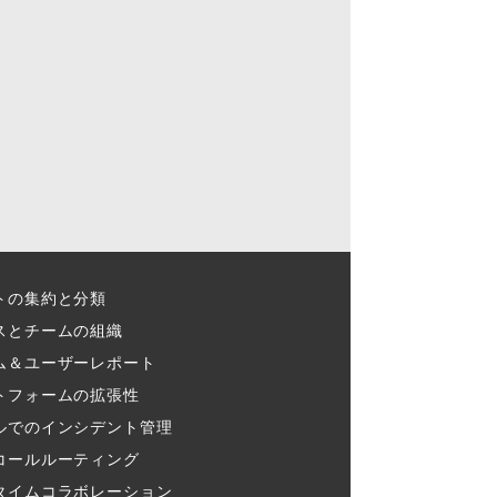
トの集約と分類​
スとチームの組織​
ム＆ユーザーレポート​
トフォームの拡張性
ルでのインシデント管理​
コールルーティング​
タイムコラボレーション​