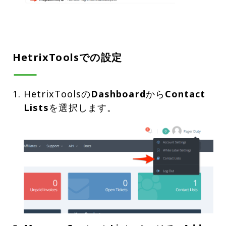
HetrixToolsでの設定
HetrixToolsの
Dashboard
から
Contact
Lists