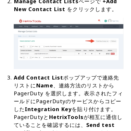
Manage Contact Lists
ページで
+Add
New Contact List
Add Contact List
ポップアップで連絡先
リストに
Name
、連絡方法のリ​​ストから
PagerDuty を選択します。表示されたフィ
ールドにPagerDutyのサービスからコピー
した
Integration Key
を貼り付けます。
PagerDutyと
HetrixTools
が相互に通信し
ていることを確認するには、
Send test