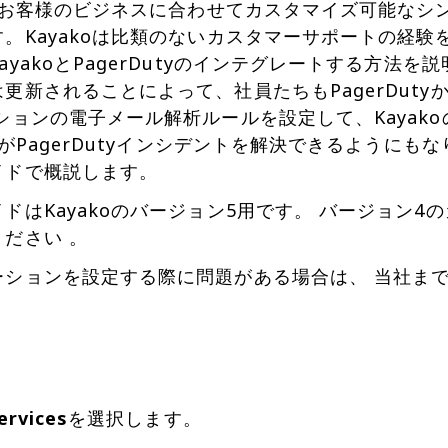
は、お客様のビジネスに合わせてカスタマイズ可能な
。Kayakoは比類のないカスタマーサポートの経験
ayakoとPagerDutyのインテグレートする方法を
更新されることによって、社員たちもPagerDut
ションの電子メール解析ルールを設定して、Kayak
koがPagerDutyインシデントを解決できるように
イドで概説します。
ドはKayakoのバージョン5用です。 バージョン
ださい 。
ーションを設定する際に問題がある場合は、 当社まで
ervices
を選択します。