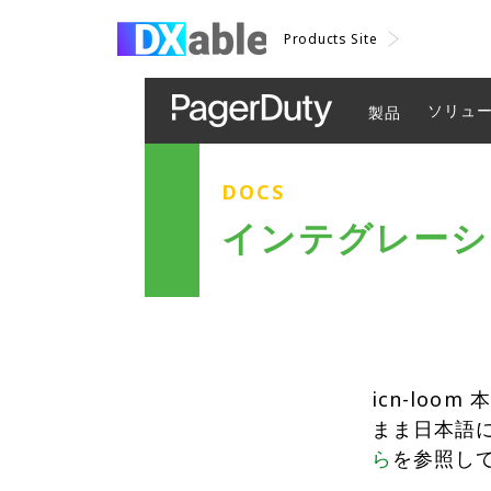
Products Site
ソリュ
製品
DOCS
インテグレーション
icn-lo
まま日本語
ら
を参照し