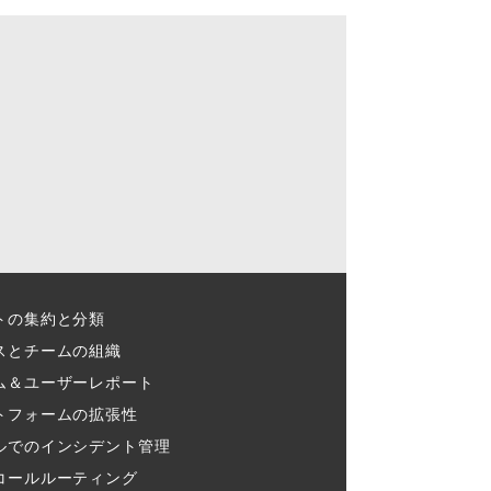
トの集約と分類​
スとチームの組織​
ム＆ユーザーレポート​
トフォームの拡張性
ルでのインシデント管理​
コールルーティング​