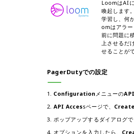
Loomは
喚起します
学習し、何
omはアラー
前に問題に
上させるだ
せることが
PagerDutyでの設定
Configuration
メニューの
API
API Acces
sページで、
Creat
ポップアップするダイアログで
オプションを入力したら、
Cre