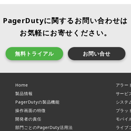
PagerDutyに関するお問い合わせは
お気軽にお寄せください。
無料トライアル
お問い合せ
Home
アラー
製品情報​
サービ
PagerDutyの製品機能​
システ
操作画面の特徴​
プラッ
開発者の責任
モバイ
部門ごとのPagerDuty活用法​
ライブ