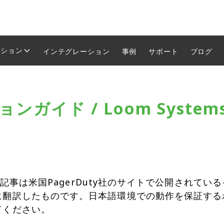
ーション
インテグレーション
事例
サポート
ブログ
ガイド / Loom System
om 本記事は米国PagerDuty社のサイトで公開され
に翻訳したものです。日本語環境での動作を保証する
てください。