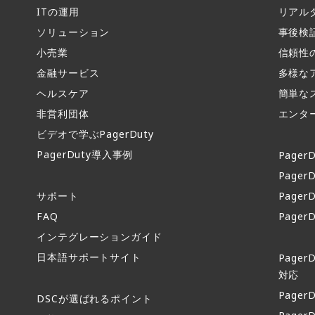
ITの運用​
リアル
ソリューション
事後検
小売業
信頼性
金融サービス
多様な
ヘルスケア
簡単な
非営利団体
エンタ
ビデオで学ぶPagerDuty
PagerDuty導入事例​
PagerD
PagerD
サポート​
PagerD
FAQ​
Pager
インテグレーションガイド​
日本語サポートサイト​
Page
対応
Page
DSCが選ばれるポイント