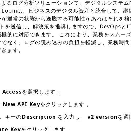
AIによるログ分析ソリューションで、デジタルシステ
。Loomは、ビジネスのデジタル資産と統合して、
かが通常の状態から逸脱する可能性があればそれを検
トを送信し、解決策を推奨しますので、DevOpsと
積極的に対応できます。 これにより、業務をスムー
けでなく、ログの読み込みの負担を軽減し、業務時間
できます。
 Access
を選択します 。
e New API Key
をクリックします 。
、キーの
Description
を入力し、
v2 version
を選
ate Key
をクリックします 。