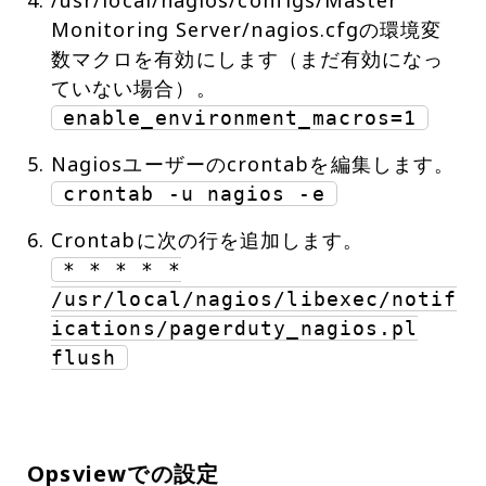
/usr/local/nagios/configs/Master
Monitoring Server/nagios.cfgの環境変
数マクロを有効にします（まだ有効になっ
enable_environment_macros=1
crontab -u nagios -e
* * * * *
/usr/local/nagios/libexec/notif
ications/pagerduty_nagios.pl
flush
Opsviewでの設定