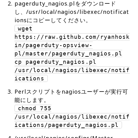
pagerduty_nagios.plをダウンロード
し、/usr/local/nagios/libexec/notificat
wget
https://raw.github.com/ryanhosk
in/pagerduty-opsview-
pl/master/pagerduty_nagios.pl
cp pagerduty_nagios.pl
/usr/local/nagios/libexec/notif
ications
Perlスクリプトをnagiosユーザーが実行可
chmod 755
/usr/local/nagios/libexec/notif
ications/pagerduty_nagios.pl