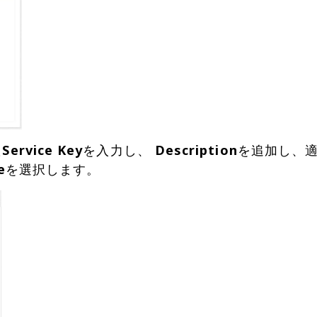
た
Service Key
を入力し、
Description
を追加し、
e