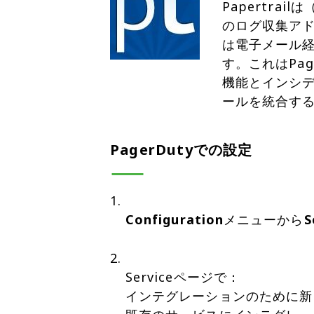
Papertr
のログ収集アド
は電子メール
す。これはPa
機能とインシデン
ールを統合す
PagerDutyでの設定
Configuration
メニューから
S
Serviceページで：
インテグレーションのために新