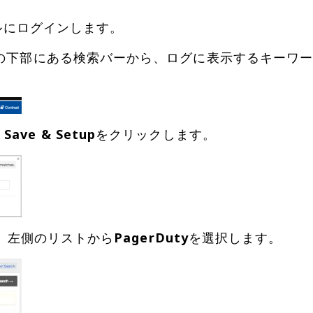
ルにログインします。
の下部にある検索バーから、ログに表示するキーワ
、
Save & Setup
、左側のリストから
PagerDuty