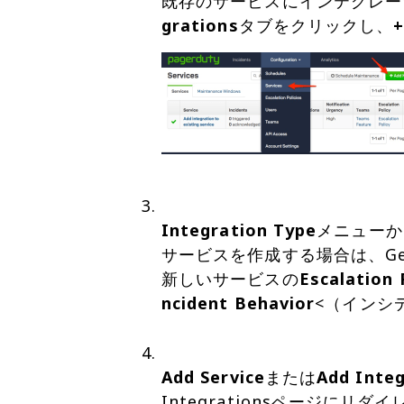
既存のサービスにインテグレー
grations
タブをクリックし、
+
Integration Type
メニューか
サービスを作成する場合は、Gene
新しいサービスの
Escalation 
ncident Behavior
<（インシ
Add Service
または
Add Integ