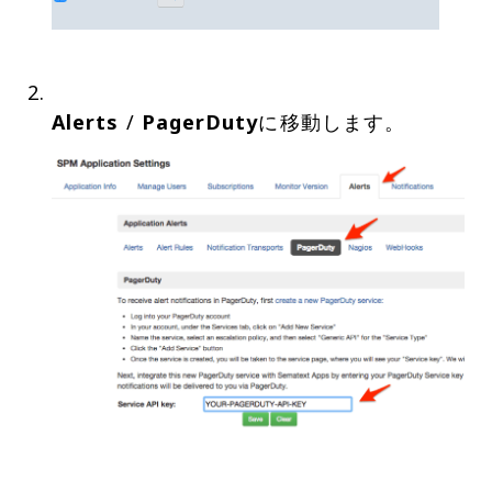
Alerts
/
PagerDuty