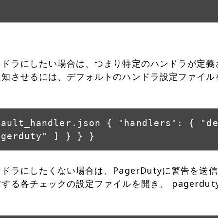
}
のハンドラにしたい場合は、つまり特定のハンドラが定
yへ通知させるには、デフォルトのハンドラ設定ファイ
fault_handler.json { "handlers": { "d
agerduty" ] } } }
ハンドラにしたくない場合は、PagerDutyに警告を
送信する各チェックの設定ファイルを開き、 pagerd