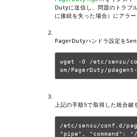
Dutyに送信し、問題のトラブ
に接続を失った場合）にアラー
PagerDutyハンドラ設定をS
wget -O /etc/sensu/c
om/PagerDuty/pdagent
上記の手順5で取得した統合鍵
/etc/sensu/conf.d/pa
"pipe", "command": "