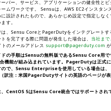
、サーバー、サービス、アプリケーションの健全性とビ
ームワークです。 Sensuは、AWS EC2インス
めに設計されたもので、あらかじめ設定で指定しなく
います。
は、Sensu CoreとPagerDutyをインテグレ
ートを完了する際に問題が発生した場合は、
当社まで
yサイトのメールアドレス
support@pagerduty.com
が
ドの手順はSensuの無料版であるSensu Core用
統合機能が組み込まれています。PagerDutyは正式に
で、Sensu Enterpriseを使用している場合は、
（訳注：米国PagerDutyサイトの英語のページ
、CentOS 5はSensu Core統合ではサポートさ