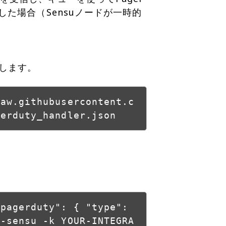
た場合（Sensuノードが一時的
存します。
raw.githubusercontent.c
gerduty_handler.json
"pagerduty": { "type":
d-sensu -k YOUR-INTEGRA