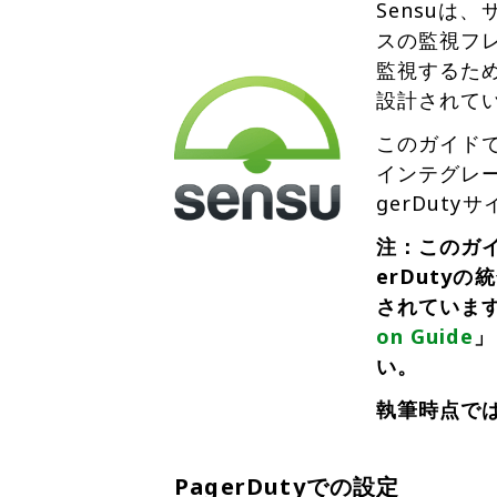
Sensuは
スの監視フレ
監視するた
設計されて
このガイドで
インテグレ
gerDut
注：このガイ
erDutyの
されていますの
on Guide
」
い。
執筆時点では
PagerDutyでの設定