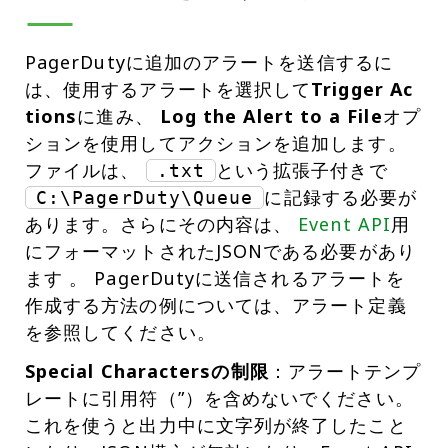
PagerDutyに追加のアラートを送信するに
は、使用するアラートを選択して
Trigger Ac
tions
に進み、
Log the Alert to a File
オプ
ションを使用してアクションを追加します。
ファイルは、
という拡張子付きで
.txt
に記録する必要が
C:\PagerDuty\Queue
あります。さらにその内容は、
Event API
用
にフォーマットされたJSONである必要があり
ます 。 PagerDutyに送信されるアラートを
作成する方法の例については、アラート定義
を参照してください。
Special Charactersの制限
：アラートテンプ
レートに引用符（”）を含めないでください。
これを使うと出力中に文字列が終了したこと