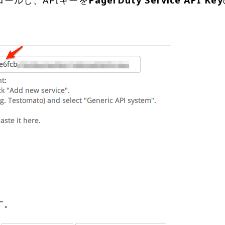
ロールし、APIキーを
PagerDuty Service API Key