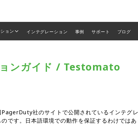
ーション
インテグレーション
事例
サポート
ブログ
ガイド / Testomato
PagerDuty社のサイトで公開されているインテ
ものです。日本語環境での動作を保証するわけではあ
。