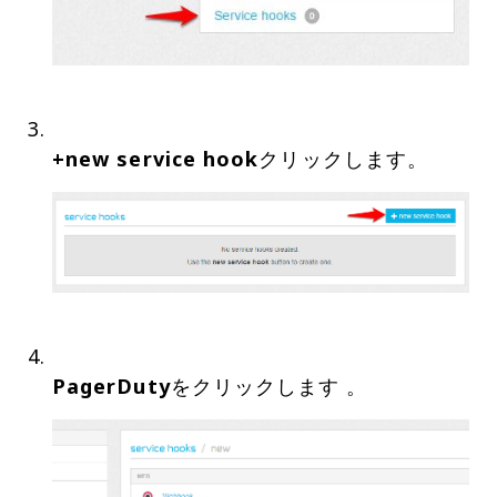
+new service hook
PagerDuty