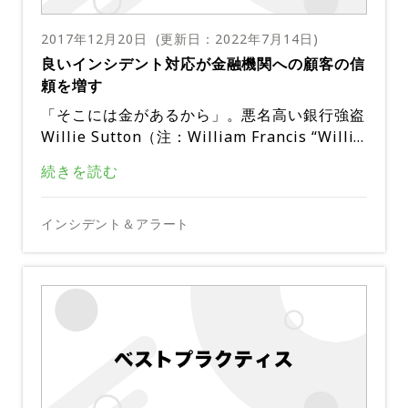
法について説明します。
さらに深く分析を掘り下げることができます。
ます
たな課題となります。
小売業のシステムインフラの重要な部分を円滑
これはインシデントのトラブルシューティング
インシデント管理プロセスがうまく機能してい
2017年12月20日
(更新日：
2022年7月14日
)
に運用するためのガイドラインを紹介します。
時にチームがよりうまく動き、問題をより速く
る場合、何が原因で繰り返しダウンタイムが発
良いインシデント対応が金融機関への顧客の信
解決するのに役立ちます。全てのツールのデー
インフラストラクチャ全体の可視性を最大化す
生するのか、またどのインフラストラクチャや
頼を増す
タをインシデント管理ソリューションに統合す
全チームが優れたユーザーエクスペリエンスを
る**。非常に多くの要素があるため、小売業
アプリケーションが障害の影響を受けやすいの
ることで、チームの誰が何を担当しているかを
提供できるようにします
「そこには金があるから」。悪名高い銀行強盗
者は特に複雑で多様なITインフラを持つ傾向
かが分かります。これにより、新しい機能を追
柔軟な監視ソリューションを導入する**。多
全員が把握できます。さらに、問題を素早く修
Willie Sutton（注：William Francis “Willi
があります。それはWebサイトだけでなく、
加する際の信頼性が向上します。QAチーム
伝統的に開発チームは、アプリケーションのコ
様なインフラストラクチャには、多様な監視ツ
復するために必要なデータ（ランブック、グラ
e” Sutton, Jr. (June 30, 1901 – November 2,
バックエンドシステムや各種専用デバイス、セ
は、例えば、注意を必要とするアプリの特定の
ードを書きあげて、「壁の向こうの運用チーム
事実、FDIC（Federal Deposit Insurance Co
続きを読む
ールが必要です。小売業者は、インフラストラ
フなど）も備えています。より速い解決は常に
1980)）が言ったように、金融機関はセキュリ
ンサーなども含みます。このようなインフラス
リアルタイムに対応する**。小売業者にとっ
エリアをチェックするテストを書くことができ
に投げ込めば」、自分たちの仕事は終わるもの
rp.、連邦預金保険公社）の審査員は、必要と
クチャのさまざまな部分にすべて監視エージェ
チームをよりハッピーにします。
つまり稼働時間は、いくつのサーバが稼働して
ティ犯罪の最大の被害者です。サイバー犯罪者
トラクチャを把握するために、全面的な可視化
ては、販売サイトやPOSシステムの数時間（ま
ます。また、経験から問題の原因が分かるた
と思っていました。同様に、運用チームは、提
されるインシデント対応の最小要件ht​tps://w​
ントをインストールし、収集した監視情報を中
いるか、アプリケーションのどれくらいが正常
がセンシティブなデータや金融資産を盗もうと
しかし多くの金融機関は、進行中の損害に対し
インシデント＆アラート
が必要です。監視情報はそれを理解する唯一の
たはわずか数分）のダウンタイムが非常にコス
め、新しい機能を拒否することさえできます。
出されたコードの品質を保証することは自分た
ww.fdic.gov/regulations/examinations/sup
央の管理プラットフォームへ転送し、正規化す
効果的コミュニケーションを図る**。小売業
に稼働しているかによって決まるのではなく、
する試みを止めるために、金融機関ができるこ
てクリティカルなインシデント対応をすること
方法であるため、1カ所に集中させる必要があ
トの高い影響を与えます。ダウンタイムの直接
チームが新しい機能のフィードバックを提供す
ちの仕事ではなく、開発から来るものをデプロ
パイプライン全体を加速します
ervisory/insights/siwin06/article01_incide
る必要があります。
におけるインシデント管理の課題のひとつは、
エンドユーザーの経験によって評価されている
とはあまりありません。被害が増えているため
にかかりきりになってしまいます。これは時間
ります。
的な結果として失われた売上に加えて、企業も
るには、システムの機能と定期的に起こる問題
イすればよいと思っていました。インシデント
nt.htmlを参照 を提示して侵害が判明した場
インシデント対応計画を立てておく
企業のインフラストラクチャが、特に店舗や倉
のだということです。稼働時間に関するこの現
ゲームを変えるようなアプリケーションを構築
に金融機関は顧客と規制当局からますます厳し
を浪費するだけでなく、組織の準備が整ってい
評判にも損害を与えます。したがって、影響は
ダウンタイムをもたらす脅威を完全に排除する
についての深い理解が必要です。このような理
管理が機能すれば、開発チームと運用チームが
合、規制当局と顧客に通知することを要求しま
庫の大規模なネットワークを持つ小売業者にと
実的な見方は、チームの目標とプロセスを、ユ
したい場合は、スピードが不可欠です。インシ
い監視を受けています。
ない、あるいは適切なセキュリティ管理策を講
規制当局は金融機関の規模に関わらず、より広
数カ月続く可能性があります。これらのリスク
ことは決してできないと言っても過言ではあり
解はインシデント管理プラットフォームを使う
統一されたプラットフォームで連携して、チー
す。
って、非常に大きく広く分散する傾向があるこ
ーザーの期待を超えるアプリケーションを提供
デント管理は、インシデントが発生したとき
じていないという印象を残してしまいます。
いリスク管理基準でITセキュリティを日常的
を軽減するために、インシデント管理システム
ません。しかし、最新技術による監視とインシ
ことでしか得られません。この予測可能性は、
ム間で可視性と一貫性のある単一の真実に向き
オーナー感覚を作り出します
とです。インフラストラクチャの稼動を維持す
するというより広いビジネス目標へと向かわせ
に、開発チームと運用チーム（ヘルプデスク、
に監視していることを明らかにしています。そ
とワークフローが鋭い洞察を基にしたリアルタ
デント管理のソリューションは、小売業者が大
チームが「システムを信頼する」ことを助け、
合えるようになります。彼らは、どれがコード
そのため、金融機関にはIT部門の問題解決の
る管理者も分散しがちです。この課題に取り組
ます。幸せな顧客がチームを幸せにするので
サポート、ビジネス関係者など）間の明確なコ
インシデント管理は、インシデント対応のさ中
のため、セキュリティ侵害防止対策だけでな
イム応答を可能にし、サービスができるだけ迅
規模なサービス障害の話題の提供者にならない
あらゆるステップで次に何を期待できるかが分
に起因する問題か、そしてどれがインフラスト
方法から、財務、法務チームが迅速に規制当局
むには、シームレスなコミュニケーションツー
す。チームの仕事のおかげでエンドユーザーが
ミュニケーションを可能にします。コミュニケ
にチームメンバーがより責任を持ち、インシデ
く、インシデント対応の有効性についても、金
速に復元されるようにする必要があります。
ために重要な役割を果たします。
かるようになります。この心の安らぎは従業員
ラクチャに起因する問題かを認識できます。