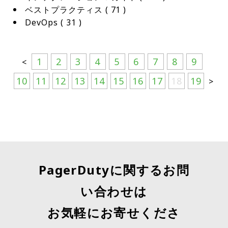
の監視ツールからさらに多くの価値を引き出せま
す。その情報は、迅速な監視を行うために必要なも
便利に使えます。
ベストプラクティス
 ( 
71
 )
す。
のの一部を提供しますが、可能な限り迅速にインシ
DevOps
 ( 
31
 )
デントに対応するためには、可視性と洞察力を可能
な限り広げるべきです。たとえば、チケットやサポ
ートコールから人間が生成したデータを収集するこ
1
2
3
4
5
6
7
8
9
<
とを無視してはいけません。これは、PagerDutyの
カスタムイベントトランスフォーマーなどの機能を
10
11
12
13
14
15
16
17
18
19
>
活用して、従来はインシデント管理ワークフローの
一部ではないソーシャルメディアチャネルなどのソ
ースからデータを収集することも意味します。 ノイ
ズを最小限に抑える:** 大量のアラートを受け取っ
ても、アクションを必要とするのはそのうちの一部
だけです。 したがって、警告の数が最小限になるよ
うにノイズをカットし、対応不要なものを抑止する
PagerDutyに関するお問
ことは絶対に重要です。重複するアラートは自動的
に排除されるべきであり、解決が必要な単一の問題
い合わせは
に関連する症状をグループ化するのは簡単なはずで
お気軽にお寄せくださ
す。これにより、注意を必要とするアラートの瞬時
識別が容易になり、リアルタイムで適切な応答ワー