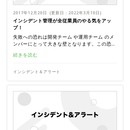
日にあたり、正式の休暇日ではないが休暇にな
小売業者の効果的な監視とインシデント管理を
ることが多い。当日は感謝祭プレゼントの売れ
行うために、管理者はまず、インフラストラク
2017年12月20日
(更新日：
2022年3月10日
)
残り一掃セール日にもなっている。買い物客が
チャの可用性と稼働時間に関して小売業者の最
インシデント管理が全従業員のやる気をアッ
実店舗とオンラインショップの両方を備えた最
殺到して小売店が繁盛することで知られ、特に
も重要な要件が何であるかを理解しなければな
プ！
新の小売業者にとっては、以下を確実に行うこ
アメリカの小売業界では1年で最も売り上げを
りません。
とが不可欠です。
失敗への恐れは開発チーム や運用チーム のメ
見込める日とされている。また、年末商戦の幕
顧客がアクセスするWebサイトを常に正常に
ンバーにとって大きな壁となります。この恐怖
開けを告げるイベントでもある。 ）
稼動させる。** 顧客が接触するサイトがパブ
は耐えがたいもので、社内の士気を大幅に下
リックなインターネット上にあり、DDoS攻撃
適切なインシデント管理とモニタリングを実施
続きを読む
バックエンドシステムの稼動を維持する**。
げ、従業員の生産性と進歩も傷つける可能性が
など悪意のあるトラフィックスパイクからクラ
するだけで、アラートを管理して分析機能を提
在庫の追跡やトランザクション履歴の保存など
あります。
ッシュする可能性や不正侵入の脅威があるから
供する以上の効果が得られます。つまり開発の
のタスクを処理するバックエンドサーバも、ビ
インシデント対応中のストレスレベルを下げま
インシデント＆アラート
です。Webサイトは販売促進のために実店舗
POSシステムの安定稼働を確保する**。小売
失敗を軽減し、アプリの作り方や投入方法を変
ジネスオペレーションにとって不可欠です。一
す
のみの小売業者にも不可欠です。顧客は通常、
業者はPOS端末がクラッシュした場合、販売を
えられるようにすることもできるのです。効果
般にバックエンドサーバはプライベートネット
オンラインで購入するか店舗に足を運ぶかにか
続けられなくなります。POSシステムを稼働さ
的なインシデント管理ソリューションを導入し
ストレスの軽減は正しいデータを得ることから
ワーク上で実行できるため、パブリックサイト
IoT資産を保護する**。小売業もIoTを活用し
かわらず、購入を計画するためにWebサイト
せ続けるには、ローカルネットワーク接続から
て、開発チームの士気を高め、最高の仕事がで
始まります。正しいデータを持っていない場合
よりも攻撃者から保護しやすいですが、一方で
てワークフローをパーソナライズし、自動化す
を使用します。
物理的なセキュリティ、さらに電源供給まで、
きるようにするいくつかの方法を見てみましょ
は、どこを見て解決すべきかが分かりません。
別の脆弱性も持っています。非常に機密性の高
ることでデバイスとセンサーの安定稼働と接続
( 注：ランブックは、運用時に実施する一連の
複雑な変数の組み合わせを効果的に管理する必
これらは、取引完了を確実にするための小売業
う。
インシデント管理では、適切なコンテキストで
い情報が保管されていたりするので、効果的な
性を保証し、業務を強化します。高度に自動化
操作について、手順を明確に示した操作指示書
要があります。
者の第一の要件です。ここでは、監視とインシ
全ての適切なアラートを集中管理し、関連する
モニタリングが不可欠です。
されたIoTデバイスベースのビジネスオペレー
のこと）
デント管理を使用して重要な課題に対処する方
監視ツールのデータを浮かび上がらせることで
新機能でインシデントの発生が予測可能になり
ションへの移行は、システム監視の分野でも新
システムダウンの防止