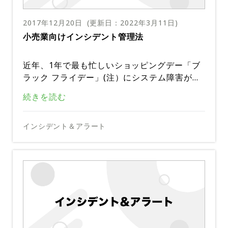
2017年12月20日
(更新日：
2022年3月11日
)
小売業向けインシデント管理法
近年、1年で最も忙しいショッピングデー「ブ
ラック フライデー」(注）にシステム障害が多
発しています。
有名ブランドのWebサイトの停止やシステム
続きを読む
トラブルの記事を目した管理者は、他人事とは
思えないでしょう。大規模な小売業者でもスム
幸いにも、手はあります。適切なインシデント
インシデント＆アラート
ーズにインフラストラクチャーを稼動させるの
管理手順に従うことで、小規模のチームでも必
に苦労しているというのに、中小企業はどうす
然的に起こる業務の中断による影響を最小限に
れば障害を防止できるでしょうか。
ここでは小売業者のニーズに焦点を当てて解決
抑えることができます。
法を紹介します。
（注；ブラックフライデー（英語: Black Frida
y）とは、小売店などで大規模な安売りが実施
される11月の第4金曜日のことである。 アメリ
小売業者の優先順位の定義
カ合衆国では感謝祭（11月の第4木曜日）の翌