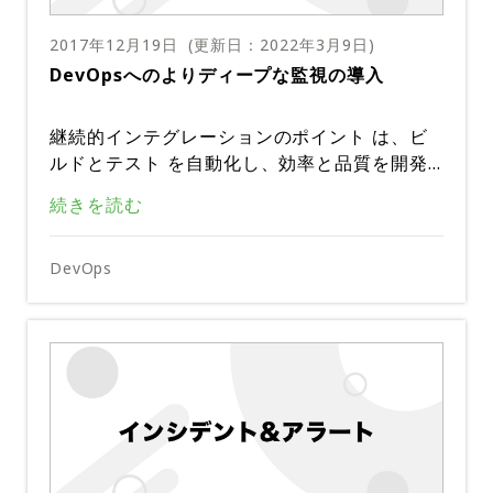
く、カーネル、ネットワーク、オーケストレー
Docker Hubは、基本的なイメージスキャン機
クラウド監視ツール
ションツール、アクセスコントロールなど、D
能を提供します。プロセスをより詳細に制御す
2017年12月19日
(更新日：
2022年3月9日
)
ockerスタックのすべてのレイヤーを保護しま
Threatstack、Signal Sciences、Evident.io
るには、ファイアウォールの背後でも機能する
DevOpsへのよりディープな監視の導入
す。Twistlockのようなツールは、全面的にコ
などのツールは、Webアプリケーションやク
Dock（Docker Trusted Registry）を選択す
ンテナセキュリティツールと統合し、コンテナ
ラウド環境全体で侵入検知とセキュリティ監視
ることができます。さらに、QuayやGitLab C
オープンソースの監視ツール
の監視を1カ所でできるように​​します。
を強化するソリューションです。これらのツー
継続的インテグレーションのポイント は、ビ
ontainer Registryのような多くのサードパー
ルは、パブリッククラウド環境の急速な変化に
オープンソースの監視ツールは、あらゆる監視
ルドとテスト を自動化し、効率と品質を開発
ティのイメージスキャナがあります。どのイメ
対応し、可視性を提供すると同時にコンプライ
スイートの大事な要素です。それらの機能は、
パイプラインにもたらすことです。しかし、継
ージスキャニングツールを選択するにしても、
重大なインシデントや何か悪いことが起こると
続きを読む
アンス要件を満たすのを助けてくれるのでリス
クラウドネイティブアプリケーション用に専用
続的インテグレーションプロセスに伴って頻繁
スタック内で許可されているイメージの種類を
Calicoはコンテナのネットワークセキュリティ
パニックになります。それがインシデント管理
クを軽減するのに役立ちます。
に設計されており、活気にあふれた開発者コミ
な更新が行われると、状況が悪化してしまうこ
厳重に守ることが重要です。できるだけ公式の
ツールです。ネットワーク全体に1つのファイ
のよくある風景です。しかし、何かが起きた後
ュニティが持続しています。
とがあります。
ここでは、いかにしてDevOpsへの深い監視を
DevOps
リポジトリを選択し、未確認のイメージを使用
アウォールを提供するのではなく、Calicoは各
に常にそうなるでしょうか。初めからインシデ
ELKスタック（ELKスタックとはElasticsearc
行い、それがアプリケーション開発方法を変革
する必要がある場合は、常に完全にスキャンさ
インスタンスを1つのファイアウォールで保護
ント管理を継続的インテグレーションプロセス
h社のElasticsearch（解析） + Logstash（収
するかについて説明します。
れていることを確認してください。
します。このようにして、1つのサービスやポ
に組み込むことで、アカウンタビリティ、可視
コードの品質に対する責任は 継続的インテグ
集） + Kibana（可視化）の3つの製品の総
ッドが侵害された場合でも、他のサービスやポ
（注：DBのインデックスは、単一ノードのハ
性、透明性を全く新しいレベルに引き上げるこ
レーションフェーズから始まります
称）は、ログ解析ソリューションとして説明の
ッドは安全に保たれます。Calicoでは、ポリシ
ードウェア制限を超える大量のデータを格納し
とができます。
必要はありません。スタックのデータベースコ
DevOpsの目標は、開発チームと運用チームの
ーを使用してネットワークセキュリティを定義
なければならない場合があります。その問題を
ンポーネントであるElasticsearchは、ログデ
Prometheusは今日最もホットなオープンソー
協力を促進し、お互いのニーズを理解し、状況
できます。サービスにアクセスするだけで、タ
解決するために、Elasticsearchは、複数の部
ータの分散ストレージと分析を提供します。シ
スの監視ツールの1つです。これは主にKuber
が悪化したときでも相手の責任を追求するので
スクを完了できるようになり、そのアクセスを
分にインデックスを分割でき、これをシャード
継続的インテグレーションを実装する大きなメ
ャード（注）用の自動フェイルオーバーとクエ
netesとの深い統合によるものです。これは、
はなく共に解決することです。稼働時間の向上
取り消すことができます。
と呼んでます。）
ログ分析ツール