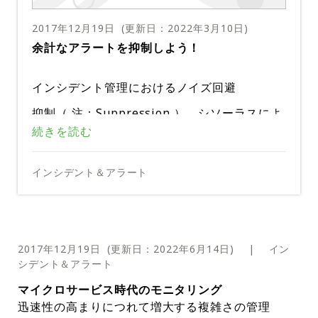
リットのひとつは、開発チームと品質管理チー
リの並列処理により、ELKスタックは規模に合
ポッド、サービス、コンテナ、ノードなどのK
は必ずしもOpsチームだけの役割ではありませ
ムの両方が出荷品質のコードに対して責任を負
わせて構築されます。使用量を増やすと、ELK
ubernetesコンポーネントを自動的に検出しま
ELKスタックを独自に管理するのは面倒な作業
ん。DevOpsでは、新たに加わった開発者でさ
緊急医療チームと同じように、責任者が現場に
2017年12月19日
(更新日：
2022年3月10日
)
うことです。新しいビルドがコミットされるた
スタックを維持するのが難しくなるかもしれま
す。アラートと通知の基本的な管理を行うアラ
です。特に、ノードの限界に達するとシャーデ
え稼働時間に責任を感じ、ダウン時には協働す
到着する前に最初に働く初心者のエンジニア、
余計なアラートを抑制しよう！
びに、一連の自動ユニットテストによってコー
せんが、ベンダーがスタックのメンテナンスを
ートマネージャが含まれています。高度なアラ
ィングがスムーズに行われるようにするのは手
ることができるはずです。
つまりオンコールエンジニアを待機させること
インシデント管理ツール
ドが検証されます。インシデント管理がこのレ
開発チームと運用チーム間の可視性
担当してあなたが自システムのロギングに集中
ート管理とレスポンスオーケストレーションの
間がかかります。この場合、SplunkやSumo L
も良いでしょう。この責任の文化を醸成するに
ベルで実装されていれば、何か不具合が発生し
インシデント管理におけるノイズ回避
できるように、ELK用のマネージドサービスを
ために、PagerDutyのようなプラットフォー
ogicのようなクラウドベースのログ解析ソリュ
スタックが複雑であると、すべてのコンポーネ
は、監視データをチーム間で見えるようにする
チーム全体の取り組みと進行状況を把握するこ
た場合には適切なデータが手元に残るため問題
選ぶことができます。
ムと統合されています。
ーションが必要かもしれません。これらのソリ
ントに関するレポートデータが常に流れ込んで
モニタリングとオンコール管理システムが必要
とで、誰もが自分の仕事に集中できるようにな
抑制（ 注：Suppression ）。シソーラスによ
を効果的に解決できます。こうして、誰も責め
ューションは、機械学習を活用してログデータ
きます。これは圧倒的な量になり、ノイズの中
であり、公平なシフトに基づいて計画外の作業
ります。多くの企業は、悪い事が起こったとき
ると、この単語は削除、排除、消滅などの用語
続きを読む
PagerDutyは、様々な監視ツールと統合し、
ずに、パニックに陥ることもなく迅速にトラブ
Devチームが計画段階から変更点についてOps
から予測に役立つ洞察を収集します。また、他
の重要なアラートを見落とす原因となります。
を分担する必要があります。
やインシデントが発生したときにのみ、Opsチ
と同義語です。
すべてのメトリックを1カ所に統合します。パ
ルシューティングを行うことができます。イン
チームに情報公開を行っている場合、それがビ
しかし、インシデント管理の文脈の中では、抑
の監視ツールとの統合も容易です。
PagerDutyのようなインシデント管理ソリュ
ームに新しいコードの実装を任せます。結果と
ワフルな自動化ルールを適用して誤検知を減ら
シデント管理を導入すれば高い品質を求める文
ジネス全体にどのように役立つかを理解するこ
制とは全く異なることを意味します。永遠にデ
インシデント＆アラート
ーションで、他のすべてのセキュリティ監視ツ
ChatOpsツール
して、Opsチームは不信のために変更を控えて
早い段階でインシデント管理を実装すること
し、適切な人に注意が必要なイベントが通知さ
化が醸成され、開発チームと品質管理チームは
とができます。Opsチームに開発フェーズから
ータを削除することではありません。そうでは
ールを補完することが不可欠です。
いると非難され、更新が遅くなります。
で、アプリケーションの健全性と問題が発生し
ここでは、抑制がインシデント管理を合理化す
れるようにします。インシデントの最中は、適
火消しに注力している状況では、他の人と協力
互いに可用性に責任を負うようになります。
新しいアイデア、今後の機能、考えられるリス
なく、騒音を軽減して管理者が適切なタイミン
たときに何をすべきかを誰もが理解できるよう
る様子をご紹介します。
切な人物を即座にスタックの状況に関与させる
する必要があります。これまでは電子メールや
クを認識してもらうことは、チーム全体の意識
透明性には統一された指標が必要
グで適切なアラートに注目できるようにする方
になります。誰もが大きな図式を知っており、
必要があります。これがPagerDutyによって
チケット管理システムを使っていたでしょう
を高めます。Opsチームは何かあってもいいよ
法として機能します。
抑制が重要な理由
クラウドネイティブのアプリケーションを保護
より迅速にトラブルシューティングを行うこと
チーム全体が、危機の間お互いの責任を認識し
2017年12月19日
(更新日：
2022年6月14日
)
|
イン
実現されます。
が、今日ではSlack、HipChat、Flockなどの
うにいつも準備ができているため、安心してい
する際には、DevSecOpsとインシデントのラ
ができます。
ているほど、彼らはより効果的に動き、より速
シデント＆アラート
インシデント管理に抑制が役立つのはなぜでし
コミュニケーションツールがチームコラボレー
られます。
イフサイクルに関する最良のアプローチを採用
く正常に戻すことができます。
ょう。簡単に言えば、現代のインフラストラク
ションを促進します。また、チャットボットが
マイクロサービス時代のモニタリング
複数のソースからデータを収集し、相関させ、
してください。多くのツールはユニークな機能
チャは大量のアラートを生成するので、管理者
マシンが生成したデータをチャットインターフ
迅速性の高まりにつれて増大する複雑さの管理
分析することにより、DevとOpsは継続的な洞
アラート抑制はこの問題を回避する方法です。
を提供しますが、選択したツールが他のツール
は全てのアラートをレビューできないのです。