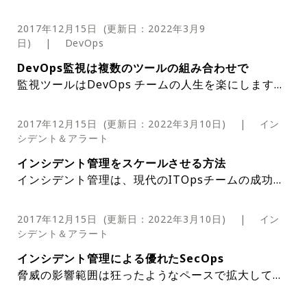
ェースで伝えます。PagerDutyとSlackなどと
察を得ることができます。しかし、そのデータ
管理者は、特定の種類のアラートを抑制するこ
ともうまく機能することを確認してください。
DockerとDevOps革命のおかげで、マイクロサービ
最後に、インシデント管理ツールが問題が起き
試してみればすぐにアラート疲れすることに気
の統合により、ChatOpsインターフェイスと
は実用的になった場合にのみ価値があります。
とで、対処可能で優先度の高いアラートを重視
問題を検出する際に最大の馬力を発揮できるだ
2017年12月15日
(更新日：
2022年3月9
スはアプリケーションを構築して展開する新しい方
ている時にリアルタイム通知を提供すること
づきます。つまり、アラートの量に圧倒されて
例えば、ワークステーション群が更新プログラ
インシデント管理ソリューション全体でアクシ
マイクロサービスを採用する場合は、マイクロサー
インシデント管理ソリューションを使用する
するようにできます。また、ダッシュボードに
日
)
|
DevOps
けでなく、最も重要なときに指先で適切なデー
法として浮上しました。マイクロサービスのトレン
で、実際に役立つことを確認してください。さ
燃え尽きてしまい、本当に重要なアラートを無
ムのインストール後に1週間に1回再起動する
ョンを同期させ、インシデントをより迅速に共
ビスアーキテクチャには多くの部品があることも理
と、適切な人に問題の全体像を提供し、最終的
DevOpsへのトランスフォーメーションに成功
表示されるアラートの総数を減らすことができ
タを取得できるようになります。
ドを受け入れる理由はたくさんあります。
マイクロサービスがいかにIT監視の課題を増やす
まざまな重大度の問題の経路を決めるプロセス
視するようになってしまいます。また、アラー
ようになってしまったケースを考えてみましょ
DevOps監視は複数のツールの組み合わせで
同作業し解決することができます。
解しておく必要があります。 インシデント管理に関
にはアプリを壊してしまう可能性のある問題を
するためには、継続的インテグレーションとイ
るので、アラート疲れを防ぐのに役立ちます。
抑制はゼロか100かという問題ではありません
か、そして増大する複雑さを組織がどのように処理
を定義することは非常に重要です。データを捨
トに注意を払うのをやめるとインシデント管理
う。ワークステーションが再起動後にオフライ
監視ツールはDevOps チームの人生を楽にします。
して言えば、マイクロサービスとモノリシックアー
マイクロサービスの定義
ゼロにすることさえできます。
ンシデント管理が不可欠です。チーム全体にと
すべきかを探ってみましょう。
てようとは思いませんが、手元の問題を解決す
プロセス全体が壊れてしまいます。
ンになってまた復帰するまでの間に一連のアラ
アラート抑制を理解するうえで大事なのは、ア
正しいDevOps 監視ツールを選択することで、効率
キテクチャの間に重要な違いがあります。 部品が多
ってたのもしいリリーフとなり、ダウンタイム
多様なDevOps監視ツール
マイクロサービスは、他のマイクロサービスと組み
ることに貢献しない無意味なメトリックを通知
ートが生成されます。管理者が見ているインシ
ラートを抑制するというのはゼロか100かを選
的なワークフローとエンドユーザーの幸せを手に入
いほど、アプリケーションとインフラストラクチャ
に対するより迅速な対応が可能になります。イ
2017年12月15日
(更新日：
2022年3月10日
)
|
イン
合わせて完全なアプリケーションを形成する小さな
されることは望みません。
デントダッシュボードにこれらを追加すると、
ぶのではないということです。つまり、管理者
れることができます。
ほとんどの開発チームのための通常の監視ツールキ
の健全性と継続性を維持するために、監視と管理が
DevOpsはソフトウェアの継続的デリバリーを奨励
ンシデント管理によってDevOpsエンジンは故
シデント＆アラート
そうではなく、抑制にはもっと繊細なアプロー
アプリケーションコンポーネントです。 Dockerを
ダッシュボードが役に立たなくなってしまうで
のオプションは、特定のタイプのすべてのアラ
ットには、次のものが含まれます（ただしこれに限
より複雑になります。
しているため、マイクロサービスはこの数年間で普
障することなくスムーズに回転するようになり
チをとることができます。特定の期間内に繰り
インフラ監視ツール アプリケーション・パフォーマ
使用してアプリケーションをデプロイする場合は、
2013年にDockerが導入されたことで、マイクロサ
インシデント管理をスケールさせる方法
しょう。それらのアラートは特にアクションを
ートを有効にするか、またはすべてのアラート
定されません）。
及してきました。管理者はアプリケーション内の特
ます。
返し発生しない限り、特定の種類のアラートが
ンス・モニタリング（APM）ツール ログ解析ツー
複数のコンテナで構成されている可能性がありま
ービスへの関心が高まりました。Dockerコンテナ
インシデント管理は、現代のITOpsチームの成功に
必要としないルーチンの手続き型イベントが起
を永久に抑制するか、ということではありませ
こういう柔軟性はアラートの有効性を最大限に
各レイヤーに目を通し、あなたのDevOps監視プロ
定のマイクロサービスの問題を追跡できるため、マ
複雑さ：マイクロサービスのトレードオフ
抑制されるように設定できます。あるアラート
ル
す。各コンテナは個別のマイクロサービスを実行し
は、マイクロサービスのための便利なビルディング
最重要です。しかし、ビジネスを成長させるように
きたことを示すものだからです。この役に立た
ん。
引き出すために重要です。幅広く雑な抑制ポリ
セスにどこにフィットするか見てみましょう。
イクロサービスとして配備されたアプリケーション
変化するITOps環境に被害を与えない
を特定の時間帯に発生した場合だけ報告するよ
インフラストラクチャとネットワークの監視
ます。
ブロックを提供し、モノリシックアーキテクチャに
マイクロサービスを採用している組織は、インフラ
インシデント管理をスケールさせることは、成長の
ないノイズを管理者のダッシュボードに表示さ
シーを適用するのではなく適切に調整すれば、
は管理しやすくなります。アプリケーションの特定
2017年12月15日
(更新日：
2022年3月10日
)
|
イン
うに設定したり、他の時間帯には抑制するよう
上記の例では、繊細な抑制が役に立ちます。私
従って設計されたレガシーアプリケーションをマイ
に追加する複雑さを考慮する必要があります。モノ
痛みを引き起こす可能性があります。監視が必要な
スケーリングが深刻な問題になる例を参考にまずこ
せないようにするには、管理者はインシデント
インシデント管理システムに不要なノイズを出
これらのツールは、サーバ、ルータ、スイッチなど
シデント＆アラート
のコンポーネントへの更新では、アプリ全体ではな
たとえば、フロントエンドとデータベースがそのア
に設定したりすることもできます。同様に、管
が指摘したように、管理者は普通、ワークステ
クロサービスモデルに移植しようとする際に容易な
リシックアプリケーションがマイクロサービスアプ
デバイス、アプリケーション、システムの規模が拡
の問題の重要性を理解しよう
管理ソフトウェアの設定で、ワークステーショ
さず、重要なイベントを最大限に可視化するこ
のインフラストラクチャとネットワーク全体を監視
くそのマイクロサービスだけを再起動できるため更
プリケーション専用の仮想サーバ上で単一のアプリ
あなたは会社が新しい事業を買ったのを知りまし
理者は特定の種類のデバイスで発生した特定の
ーションがソフトウェア更新後、深夜に再起動
インフラストラクチャの健全性を監視することで、
インシデント管理による優れたSecOps
移行パスを提供します。
リケーションに変換されると、管理者が監視すべき
ここで、コンテナのセットとしてデプロイされた同
大するにつれて、ノイズも増え、オンコールスタッ
ンの再起動に関連するアラートを抑制すること
とができます。
抑制はデータの損失を意味しません
できます。インフラストラクチャ監視ツールは、重
新するのも簡単です。以上のような理由から、マイ
ケーションとして実行される、モノリシックなWeb
た。そこで、あなたは新たなインシデント管理プロ
種類のアラートは抑制したいが、他の種類のア
したときに出すアラートは受信したくありませ
インフラストラクチャ上で実行されているアプリケ
脅威の影響範囲は狂ったようなペースで拡大してい
パーツが増大します。
じアプリを考えてみましょう。単一の仮想サーバで
フの管理の複雑さも増えます。チームのエンジニア
しかし、現実は完璧ではありません。新しい会社
ができます。
要なビジネスプロセスに影響を与える前に、ITイン
例：Nagios、Zabbix
クロサービスは継続的デリバリーを容易にします。
アプリケーションを考えてみましょう。このアプリ
念のために言えば、私はマイクロサービスが悪いア
セスを始めることになります。あなたのOpsチーム
ラートは抑制したくないという場合がありま
ん。しかし、インシデント管理ソフトウェアが
インシデント管理の文脈でいう抑制は、抑制さ
ーションの正常性を把握できます。ただし、これら
ます。毎日新しい脆弱性が露わになり、ITOps担当
アプリケーションを単純なプロセスとして実行する
の数が増えるにつれて、効率的で負荷が公平に分散
は、以前と違う技術スタックと異なるインシデント
フラストラクチャの問題を特定し解決するのに役立
組織がより機敏になるようバイモーダルITOps（2
ケーションの監視は比較的簡単です。その一部がダ
イデアであるとは全く考えていません。上記の例で
は、すでに担当していることに加えて、新しいIT環
スケールの主な領域を特定する
す。
同じ期間に複数回再起動するワークステーショ
れたアラートが永遠に消えることを意味するも
のツールはアプリケーションを完全な一連のサービ
アプリケーションパフォーマンスの監視