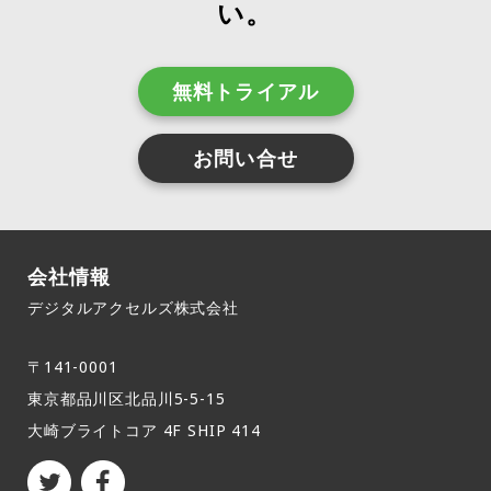
い。
クフローが開始されます。 データを解釈しやすくす
る:** 大量の監視データを収集し、中央の場所に格
納することで、そのデータをすぐに価値に変えるこ
無料トライアル
とができます。 しかし、ダッシュボード上の情報を
分析する負荷を軽減するには、さまざまなソースか
らのデータを一貫した形式に正規化する必要があり
お問い合せ
ます。 そうすれば、さまざまなベンダーのすべての
スキーマを暗記する必要はありません。 これを実現
するには、さまざまな形で情報を取得し、フィール
ドを普遍的なものに標準化し、即座に実行可能でわ
会社情報
かりやすい洞察を与えるインシデント管理ソリュー
ションが必要です。
デジタルアクセルズ株式会社
〒141-0001
東京都品川区北品川5-5-15​
大崎ブライトコア 4F SHIP 414