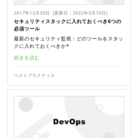
とやり取りする方法、必要に応じて顧客と市場
ルを提供するインシデント管理システムが必要
喜んでいることを見せる以上に、従業員の士気
ーションのボトルネックが解消されば、チーム
ント対応の手順を確立して、より上位の人たち
融機関に説明責任を課しています。完全なセキ
情報共有
の士気と自信を高めます。
効果的なインシデント管理ソリューションは、
に情報提供する方法に至るまでの、対応計画が
で、ChatOpsなどの共同作業ワークフローを
を高める良い方法がありますか？
メンバーは繰り返し起きる問題をより短い時間
に頼ることなく重要な意思決定を行えるように
ュリティは存在しませんが、金融機関はセキュ
2017年12月20日
(更新日：
2022年3月10日
)
失敗への恐れを減らし、予期せぬ事態をチーム
必要です。ビジネスへのダメージを軽減するに
そのために、インシデント対応フレームワーク
活用すべきです。そうすれば、広範囲に広がっ
で解決できるようになり、顧客の幸せを保つた
します。決定する能力を持つことは簡単なよう
リティ侵害が発見された場合、ただちに対応で
セキュリティスタックに入れておくべき6つの
が自信を持って管理できるようにし、結果とし
は、セキュリティ侵害が発生したときに重要な
は、組織と顧客に対するセキュリティ侵害の影
た大規模な管理者チームでも、問題を解決する
めのアプリケーションの開発にもっと多くの時
に思えるかもしれませんが、組織のプロセスの
きなければなりません。また、迅速な解決と異
必須ツール
て従業員の士気を向上させます。チームメンバ
ステークホルダーを関与させるための明確な枠
響を緩和するための透明なプロセスでなければ
ときに効果的にコミュニケートできます。
間をかけられるようになります。アプリの開発
中でチームメンバーがより強い影響力と自信を
なる部門間で効率的な緊急連絡の手段を備えて
このようなベストプラクティスは自然に出来上
ーが獲得できた信頼感は、パイプライン全体で
組みが必要です。このようなシステムを導入す
なりません。例えばIT組織内の全員がインシ
最新のセキュリティ監視：どのツールをスタッ
に使える時間が増えることは、品質向上と市場
持つようになるまでは、長い道のりがありま
いなければなりません。
がるものではありません。ビジネスリーダーと
革新と標準化を推し進め、従業員の士気、生産
ることで、財務的、法的に重大な影響を及ぼす
デントの影響を評価するための手続きを理解
クに入れておくべきか*
投入までの時間短縮をもたらします。市場への
す。上位のチームメンバーからの許可を待たな
ITリーダーはトーンを調整する必要がありま
性、成功を大幅に向上させます。
可能性を見落とさないだけでなく、金融機関と
し、適切な専門家を迅速に動員し、基本的なト
もちろん、サービスに問題があることを顧客に
投入がより迅速になり、チームが1日あたりに
いようにすれば、お役所仕事を減らせます。チ
す。組織が適切なプロセス（定例の研修や実践
クラウドネイティブまたはコンテナ化されたア
続きを読む
その資産が健全であるという安心感を顧客や株
ラブルシューティングや修復を実施できる必要
伝えるのは当然として、その問題がいつ解決さ
出来ることが増えれば、彼らは自分たちの能力
ームのメンバーは、顧客の体験を24時間確実
を含む）を用意していれば、セキュリティ侵害
プリケーションを管理する際には、セキュリテ
主に与えることができます。
があります。さらに、組織内のステークホルダ
れるかも正確に伝えられないと、顧客は他の金
が上がったと感じ、より深く取り組むようにな
にサポートするために、オンコールを担う責任
や他の形態のITトラブルに自然に対処できる
ィ監視に関するアプローチを完全に変える必要
ーは、IT担当者が誰かを正確に把握できるだ
融機関への乗り換えを検討し始めるかもしれま
これを念頭においてみると、クラウドベースま
ベストプラクティス
り、自分の仕事に情熱を感じるようになりま
を全うしています。あらゆるレベルのチームメ
ようになります。金銭的損害の出るセキュリテ
があります。このような複雑な環境では、従来
けでなく、問題解決にかかる時間を顧客に知ら
せん。チームに適切なプロセスとワークフロー
たはコンテナ化された環境で効果的なセキュリ
す。
ンバーが意思決定に関与できるようにすると、
ィ侵害よりも唯一悪いこと、そして顧客の信頼
のツールを使ってセキュリティインシデントを
せるためにどんな言葉を使うべきかをリアルタ
が整っているかを常にチェックしましょう。
ティ監視を行うのに役立つツールがいくつかあ
無茶苦茶なカオスや冗長な作業に費やす時間を
を失う最速の方法は、顧客が金融機関そのもの
迅速にトラブルシュートし解決するのは無理だ
コンテナ監視ツール
イムで理解する必要があります。
ります。
短縮し、貴重な時間を無駄にせず、実際の開発
ではなく、他のソースから問題を知ったときで
からです。
イメージスキャンツール：コンテナイメージは
に多くの時間を割けるようになります。
す。そのため、顧客には迅速に問題の発生を知
Dockerのセキュリティの中心です。誰でもア
らせる必要があります。
クセスできる公開されたイメージはシステムに
エンドツーエンドのコンテナ監視ツール：これ
脆弱性をもたらす可能性があり、使用する全コ
らのツールはイメージをスキャンするだけでな
ンテナイメージを検証することが不可欠です。