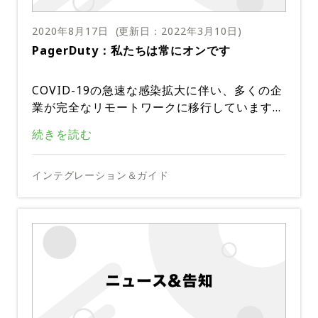
ムを編成し、サンフランシスコ、トロント、ア
トラフィックの急激な増加に対応できることを
ミュニケーションを文書化しました。
トランタで協力して大規模なインシデント対応
迅速に判断し、問題を沈静化することができま
リモートインシデント対応の重要性
2020年8月17日
(更新日：
2022年3月10日
)
を3分以内に完了させました。
した。
PagerDuty：私たちは常にオンです
完全に遠隔地での作業環境でのこのような大規
模なインシデントは、場所に関係なく、インシ
デントを迅速に受任し、チームとして対応する
COVID-19の急速な感染拡大に伴い、多くの企
また、SlackやZoomのようなコラボレーショ
ことの重要性を浮き彫りにしました。PagerD
業が完全なリモートワークに移行しています。
ンツールを利用して、インシデント発生時にリ
utyでは、分散化した作業と対応の文化は、初
顧客、ベンダー、パートナーがオンラインであ
アルタイムでコミュニケーションを取ることも
ご存知の方もいらっしゃるかもしれませんが、
続きを読む
日から私たちのプロセスに組み込まれていま
さらに、インシデントが解決したあとにも、Sl
ることは、企業にとってこれまで以上に重要で
できます。今回のケースでは、PagerDutyとS
現在、全世界の従業員がリモートで仕事をして
す。実際、当社のインシデント対応ドキュメン
ackは事後検証のプロセスに役立つため、将来
す。PagerDutyでは、従業員、その家族、そ
lackのインテグレーションが、インシデントの
おり、出張を停止しています。これが今のとこ
トを見てみると、対処中に対応者の物理的な接
の対応プロセスにも貢献します。記録係はSlac
して私たちが属するより広い地域社会の健康と
当社の従業員は世界中に分散しており、分散し
インテグレーション＆ガイド
状況と関係者への情報更新のための中心的なハ
私たちの分散型エンジニアリングの文化は、P
ろの新しい常識かもしれませんが、リモートワ
近を必要とするプロトコルは1つも見当たりま
kインテグレーションを使用して、対応中に発
安全に主眼を置いていますが、他の最優先事項
たリモート環境での当社プラットフォームの開
ブとなりました。Slackで当社のチームメンバ
agerDutyが何があってもお客様のために常に
ークは当社にとって新しいことではなく、当社
せん。PagerDutyプラットフォームを使え
生したすべてのことを文書化して記録します。
の1つは、特にこのような困難な時期には、顧
発と運用に慣れています。つまり、この事態に
ーは主要な利害関係者に通知し、役割を割り当
オンになっていることを保証することを可能に
は最初からこのようなシナリオを想定して作ら
お客様へのコミットメント
ば、どこにいても、インシデントに瞬時に対応
誰が対応したのか、誰が対応しなかったのか、
チームがどのように PagerDuty を使ってリモ
客へのコミットメントです。
もかかわらず、お客様のデジタルビジネスが2
て、仮想的な場所に集まり、インシデントに真
しています。PagerDuty をコラボレーション
れています。
し、作業することができます。
なぜエスカレーションしたのかなど、起きたこ
ートインシデントレスポンスを行うかについて
4時間365日稼働するように、PagerDutyを稼
デジタル運用管理のマーケットリーダーとし
正面から取り組むことができました。
ツールや明確に定義されたプラクティスと共に
とをすべて見ることができるので便利です。こ
は、分散型コミュニケーションに関するこのブ
働させ続けることができます。
て、当社はこの分野で最大規模、最も信頼性が
真実の単一ソースとして使用することで、事実
本記事は米国PagerDuty社のサイトで公開さ
れにより、インシデントの全体像を把握して理
ログを参照してください。
高く、回復力のあるプラットフォームを提供し
上どこからでもインシデントに効果的に対応す
れているものをDigital Stacksが日本語に訳し
当社のチームメンバーが分散しているのと同様
解することができ、将来インシデントが発生し
ています。当社のお客様からは、昼夜を問わ
ることができます。多くの場合、オフィス内の
たものです。無断複製を禁じます。原文はこち
に、当社のプラットフォームアーキテクチャも
た場合でも、より迅速に対応して解決するため
ず、いつでもシステムに問題が発生したとき