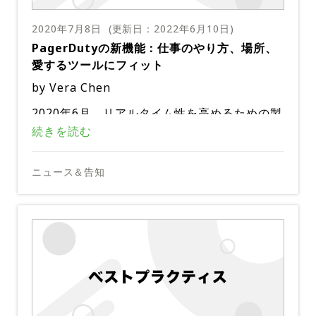
リジェントな対応と自動化であり、繰り返し可
焦点を当てたリアルタイム情報を提供します。
すい自動化機能を提供することで、問題を迅速
として、モバイルで利用できるようになったイ
護する最も簡単な方法の1つは、価値の低いア
イベントインテリジェンスの一部であるモバイ
能な手順を自動化することで、貴重なリソース
また、作業の重複を減らし、マシンが手動タス
に診断して解決できるようにする。これがどの
ンテリジェントトリアージは、チーム作業の重
2020年7月8日
(更新日：
2022年6月10日
)
クティビティや労力を自動化して削減し、貴重
ルインテリジェントトリアージは、チームによ
を他の場所に再配分することができます。
目下のインシデントに関連している可能性のあ
クを自動化できるようにすることで、対応者の
ように機能するかを詳しく見てみましょう。
複を防ぐことができます。これにより、複数の
PagerDutyの新機能：仕事のやり方、場所、
なリソースを他の場所に再展開できるようにす
る作業の重複を防ぎます。機械学習は、問題と
る他のサービスで同時発生しているインシデン
負担を軽減します。自動化でより少ないリソー
インシデントの再開**（アーリーアクセス可
チームに影響を与えるインシデントについて、
愛するツールにフィット
ることです。
コラボレーションの履歴レコードを利用し、関
トを調査することで、対応者は影響の幅と範囲
スでより多くのことを実行できるようになり、
能）は、対応者の柔軟性が向上し、インシデン
何が本当の原因となっているかを判別するため
ビジネス全体で今現在何が起こっているかを見
連するインシデントをマージすることで、誰が
をより深く理解し、重複したコミュニケーショ
by Vera Chen
ビジネスの回復力が向上し、収益が保護されま
トの重複が減少し、問題が予期せずに再発した
に、Related Insidents機能を使用することが
る 問題がローカルなものなのか、他に影響を
責任を持ち、問題に取り組んでいるかをより正
Rundeck、Ayehu、Pliant、Amazon EventB
ンを回避し、問題解決のためにチームがお互い
す。
ときに、より迅速な再動員が可能になります。
できます。Related Insidentsは、イベントイ
与えるものなのかを理解する 適切なチームメ
2020年6月、リアルタイム性を高めるための製
確に特定できるようにします。
ridgeとのインテグレーションは、ワークフロ
を邪魔しないようにすることができます。イン
インシデントの再開
ンテリジェンスの機械学習機能をノイズ削減の
イト
を募り、協力して問題を解決する MTTR
品のアップデートと機能強化を発表しました。
続きを読む
ーマニュアル自動化し、レスポンスプレイの一
テリジェントトリアージは、機械学習を利用し
リアルタイムビジネスオーケストレーション
域を超えて拡張し、サービス全体にわたってリ
の改善
時には、インシデントが実際には解決されてい
部として対応チーム内のコミュニケーションを
て以下のことを可能にします。
私たちは、ユーザーが外出先でのデジタル操作
アルタイムのコンテキストに基づいた洞察を対
ないにもかかわらず、対応中に誤ってインシデ
改善することができます。
今日、テクノロジーチームは、デジタルサービ
をより良く管理できるように、PagerDutyモ
ニュース＆告知
応者に提供します。
ントをクローズしてしまうことがあります。あ
スに対する顧客の需要の劇的な増加だけでな
大丈夫です、間違いは起こります。私たちは皆
バイルアプリのコア機能と美しさを強化するこ
るいは、インシデントが終了したと思って大規
PagerDutyは、チームが必要な重要な情報と
く、完全に分散されたチーム間でのインシデン
人間です。だからこそ、PagerDuty は新しい
とに引き続き注力しています。私たちは、ソフ
当社の最新の機能強化は、サイロを分解し、す
模なインシデントを解決済みにしたにもかかわ
コンテキストを準備していることを確認するこ
トコミュニケーションの管理にも取り組んでい
アラートをトリガーすることなく、応答者がイ
トウェア対応システムからのデジタルデータを
べてのチームに適切なレベルの情報を提供する
らず、その後すぐにモニタリングやカスタマー
ランブックオートメーションのインテグレーシ
とで、問題を未然に防ぎ、システムを最高のパ
ます。一方、顧客は依然として完璧な体験を期
ンシデントを再開することができる新機能（ア
利用して、あらゆる信号をリアルタイムの洞察
あなたが今いる場所で仕事をする
ことで、重要な瞬間に作業とコミュニケーショ
サポートなどの他のチャネルを通じて、同じ原
ョン
フォーマンスで運用し続けることができます。
待しています。インシデントが発生した場合、
モバイルステータスダッシュボードは、ビジネ
ーリーアクセス可能）をリリースしました。こ
と行動に変換する以上のことを目指していま
ンをより効率的に行えるようにし、最終的には
因に起因する進行中の症状に気づくこともあり
PagerDutyを使えば、チームはデスクトップ
ビジネス面での対応と技術的な対応を緊密に統
スの利害関係者に、ビジネスサービスに関する
のシンプルでありながら重要なアクションは、
もう1つの方法は、運用上の「ランブック」で
す。ネイティブインテグレーションのエコシス
より良い顧客体験につながります。
ます。
からでもモバイルからでも、どこでもリアルタ
合することが重要であると考えています。これ
情報更新への外出先でのアクセスを提供しま
対応者の柔軟性を高め、インシデントの重複を
取得した手動または部分的に自動化された手順
テムを継続的に拡張して、チームが必要なとき
ステータス更新ブランディングはブランド化さ
イムで仕事を管理することができます。インシ
は、既存の技術プロセスの自然な拡張である必
す。
減らし、重大なインシデントの症状が再発して
をすべて自動化して、自動化されたインテリジ
に必要な方法で作業し、対応できるようにする
モバイルアプリのロック
れた通知により、通知受信者のエンゲージメン
Rundeck 統合のランブック自動化機能を使っ