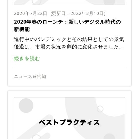
オーケストレーションから仮想的な対応に移行
らです。
分散しています。当社は、複数の物理的なデー
のプロセスを改善することができるようになり
に、リアルタイムで適切な対応を行うための支
当社は、「失敗の金曜日」シリーズでカオスエ
することは困難だと思うでしょうが、PagerD
タセンターからなる地理的に独立したクラウド
ます。
援を受けることができるとの信頼をいただいて
ンジニアリングを実践し、お客様のために信頼
2020年7月22日
(更新日：
2022年3月10日
)
uty を使用することで、ほとんどの場合、通常
リージョンに分散して配置されています。当社
います。では、それをどうやって実現している
性と回復力を維持する能力を実践していること
2020年春のローンチ：新しいデジタル時代の
通りの業務を行うことができます。
のアーキテクチャは、お客様からのトラフィッ
ダウンタイムといえば、PagerDutyでは予定
のでしょうか。
で知られています。時間をかけて障害シナリオ
新機能
クの急増を想定しています。例えば、旅行業界
されたダウンタイムはありません。あなたの時
のシミュレーションに取り組んできた結果、現
やEコマース業界とは異なり、予測可能なトラ
計は止まることはありません。当社のサービス
進行中のパンデミックとその結果としての景気
在では「Failure Anydays」（失敗はいつでも
多くの企業がリモートワークへのシフトを行お
フィックパターンには季節性がありません。1
レベルアグリーメント（SLA）は、お客様に提
後退は、市場の状況を劇的に変化させました。
起こる）を実施しています。そう、当社のチー
うとしているか、または行っています。そして
万2700人以上のお客様からの予期せぬトラフ
供する可用性とパフォーマンスの両方をカバー
その結果、エンジニアチームは、完全リモート
ムの1つまたは複数が、お客様へのサービス提
今、これまで以上にデジタルビジネスが稼働し
一部の人にとっては、ビジネスの継続性を維持
続きを読む
ィック量の増加に最善の準備をするために、必
します。メンテナンスのために計画的なダウン
本記事は米国PagerDuty社のサイトで公開さ
環境に突然移行することによる影響を軽減する
供の質に影響を与える可能性のある問題を迅速
続けることが不可欠です。PagerDutyはそれ
するための苦労がありました。つまり、皆が自
要に応じて動的にスケーリングできるように準
タイムを実施することはありません。問題が発
れているものをDigital Stacksが日本語に訳し
ために、財務リスクを最小限に抑え、コストを
に特定して軽減するために、制御された障害テ
を助けるためにここにいます。
宅で仕事をしているときもビジネスの物理コン
備しています。
生した場合、設定された配信期間内にお客様が
たものです。無断複製を禁じます。原文はこち
削減する必要性をますます感じることになりま
このような環境では、会社の種類に関係なく、
ニュース＆告知
ストをいつでも実施しているのです。2013年
ポーネントは実行し続けています。他の人にと
通知を受け取ることができるように、プラット
らです。
した。
ビジネス目標はコストを削減し、収益を保護
以来、当社のプロセスと実践をお客様と共有し
っては、社内外の顧客に対するデジタルサービ
フォーム製品に冗長性を持たせています。
し、デジタルトランスフォーメーションを加速
てきたので、失敗からの学習への投資は新しい
スへの依存度を強調することが課題の中心とな
PagerDutyは、お客様の課題解決を支援する
するという3つのニーズに集約されます。困難
ものではありません。私たちは、プラットフォ
っています。最近の調査で判明したように、す
ために、対応チームの効率を向上させ、デジタ
なように思われるかもしれませんが、楽観的な
ームアーキテクチャ、ベストプラクティス、そ
べての組織や部門が同じように影響を受けるわ
ルファーストの世界でお客様との関係を保護で
見方があります。適切なテクノロジーソリュー
積極的なインシデント対応
してお客様への取り組みを維持するために懸命
けではありません。
きるようにする最新のリリースを発表しまし
ションを導入することで、組織は予算を拡大
に努力し続けるチームに適した要素を備えてい
た。
デジタルサービスへの信じられないほどのアク
し、プロセスをより効率的にし、シームレスな
ると確信しています。
セスに直面している場合でも、それがまもなく
デジタル体験で顧客を満足させることができま