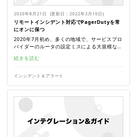
2020年8月21日
(更新日：
2022年3月10日
)
リモートインシデント対応でPagerDutyを常
にオンに保つ
2020年7月初め、多くの地域で、サービスプロ
バイダーのルータの設定ミスによる大規模なイ
ンシデントが発生しました。これにより、サー
障害が発生したとき、我々PagerDutyのチー
続きを読む
ビスの障害が連鎖的に発生し、いくつかの有名
ムはすぐにイベントやインシデントの世界的な
なSaaSに広範囲の停止と混乱を引き起こしま
急増に気付きました。いくつかの組織内でアラ
した。
インシデントの量が異常に増加した場合には、
インシデント＆アラート
ートやインシデントが増加することは珍しくあ
問題に対処するために総力を挙げて対処できる
りませんが、今回のケースでは、複数の地域で
ように、予防措置としてメジャーインシデント
多数発生していました。これは懸念材料でし
この特定の問題は、私たち全員がリモートで仕
対応を積極的に展開しています。対応者にタイ
た。
事をしている時に起きたので、私たちはSlack
ムリーに通知を行うために、PagerDutyのモ
とZoomを使って対応を調整しました。Pager
バイルアプリを使用して、必要な関係者がどこ
当社のインシデント責任者が対応を調整し、カ
DutyとSlackとのインテグレーションを利用し
にいようとも、即座に連絡を取るようにしてい
スタマーサポートが内部と外部の情報更新を管
て、インシデント責任者、エキスパート、利害
ます。
理し、専門分野のエキスパートが取るべき必要
関係者、記録係からなる完全にリモートのチー
幸いなことに、当社のシステムがインシデント
な手順を議論し、記録係が対応の進捗状況とコ