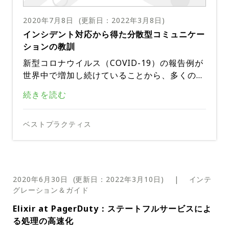
デント対応者もビジネス関係者も、PagerDut
要があり、手動のプロセスを伴うことや、追加
いることが判明した場合に、対応チームの再動
ェントなインシデント対応プロセスに接続する
ことで、それを実証します。
トと信頼を高めます。
たインシデント対応の例を見てみましょう。
yは認知の負荷を軽減し、重要な瞬間に素早く
PagerDutyでは、セキュリティを非常に真剣
のツールをセットアップをしなくてもいいこと
Salesforceとのインテグレーションにより、
員をより速く、より簡単にします。また、Ser
ことです。Amazon EventBridgeとの既存の
2020年7月8日
(更新日：
2022年3月8日
)
適切な行動を取れるようにすることを目的とし
に考えており、PagerDutyのモバイルアプリ
が必要です。
チームはワークフローをカスタマイズして適切
viceNowのような隣接するツールを同時再開
インテグレーションに加え、ランブック自動化
「Eコマースビジネスのピーク時にサーバがダ
インシデント対応から得た分散型コミュニケー
ています。
にセキュリティの追加レイヤーを提供しまし
なリソースを適切なタイミングで動員できるよ
することができます。
のために新しくリリースされたRundeck、Aye
ウンして、顧客がチェックアウトしたり、カー
インシデントアクションのメニューの変更
オンコールスケジューリングタイムライン（制
ションの教訓
た。ユーザーはアプリからログアウトすること
うになるため、デジタルサービスのカスタマー
hu、およびPliantとのインテグレーション
トの中の商品を購入したりすることができなく
限付きアクセス）および* ハンドオフ通知の拡
さて、どうしますか。どのようにして対応者が
なく、PINロックを有効にしてセッションを短
PagerDutyのモバイルアプリは、インシデン
新型コロナウイルス（COVID-19）の報告例が
サポートにおけるクラス最高の統一フロントが
は、Amazon EventBridgeとの既存のインテ
なりました。PagerDutyはインシデントが発
張機能*により、オンコールシフトとチームメ
インシデントを診断し、解決するための迅速な
縮できるようになりました。管理者は、ユーザ
トの詳細を管理し、伝達する方法を合理化しま
世界中で増加し続けていることから、多くの企
実現します。標準のSalesforceオブジェクト
Microsoft Teamsとのインテグレーションに
グレーションに加えて、手動のITレスポンス
生したことを適切な人に警告しました」
ンバーが担当するサービスの可視性が向上し、
行動を取ることができるでしょうか。もし彼ら
ーにPINまたは生体認証のロック解除を要求す
す。ビジネスに影響を与える重要なインシデン
業では、従業員の感染を最小限に抑える方法と
と統合して、PagerDutyで対応するアクショ
より、対応者はチーム内の重要なインシデント
プレイワークフローを自動化し、対応チーム内
そうではなく、対応者が行動を起こすために必
REST APIによるセルフサービスの拡張性
企業が急速に分散型組織への移行を考えようと
続きを読む
競合、ワークロード、シフトのオーバーライド
が同僚や他のチームにエスカレーションしなけ
るように要求するセッションタイムアウトを設
トが発生した場合、担当者はすぐに対応して解
して、リモートワークへのシフトが進んでいま
ンをトリガーします。
の詳細を表示できます。また、新しいインシデ
のコミュニケーションと解決スピードを向上さ
要な自動化されたオペレーション手順に安全に
している中、インシデント対応のパターンを見
を管理する簡単な方法がユーザーに提供されま
新しいインテグレーションとAPI
ればならない場合、あなたは時間をロスするこ
定することもできます。この機能がアクティブ
決する必要があります。インシデントアクショ
PagerDutyの開発者プラットフォームを介し
す。しかし、多くの企業は現在、業務を完全な
ントを受任、解決、トリガーするだけでなく、
せることができます。
セルフサービスでアクセスできるようにしまし
ることで、数多くの教訓を得ることができま
す。
とになります。wikiを閲覧したり、マニュア
RundeckとPagerDutyのインテグレーション
になると、ユーザーはPINを設定し、ログイン
ンのメニューが更新されたことで、インシデン
てアプリケーションにリアルタイムのアクショ
リモートワークに移行するためにはどうすれば
リモートワークへの移行
ベストプラクティス
インシデントのメモをすべて1つのインターフ
詳細が重要であることはわかっており、小さな
ょう。Rundeckによるランブックの自動化に
す。
ルのランブックを調べたりする場合も時間の無
により、以下のことが可能になります。
し直すだけでPINをリセットできます。
トに関する重要なアクションを迅速に実行する
ンの追加が可能です。このプラットフォームを
よいのか、悩んでいるのが現状です。
ェイスから追加できます。
改善や拡張されたインテグレーションでも、停
より、対応者の誰もが専門家と同じように診断
手動タスクを自動化し、より多くの人にリアル
企業がますますリモートワークを採用するよう
駄になります。
ことが容易になりました。迅速な対応は、イン
利用することで、小規模ビジネス向けのウィジ
止に迅速に対応し、最高のパフォーマンスで運
や修理の手順を安全に実行できるようになり、
PagerDutyのインシデントの開始時に自動的
タイムワークフローを提供するために、Pager
になってきている中で、ITとエンジニアリン
最新のリリースの詳細については、このリンク
シデントが顧客や収益に悪影響を及ぼす前に迅
ェットや企業向けの自己回復製品など、開発者
用するチームの能力にすべての違いをもたらす
インシデント時間をより短くし、より少ないエ
にRundeckジョブをトリガーする。例えば、
Duty REST APIも拡張していますので、サー
グ職はこの変化の先頭に立ってきました。
をご覧ください。
速に解決し、重要なサービスのダウンタイムを
がアプリケーションにリアルタイムワークフロ
アナリティクスAPI（アーリーアクセス）
20年前は、エンジニアリングチームが物理的
ことができます。そのため、私たちはSalesfor
スカレーションで済むようになります。
最初の対応者がPagerDutyにログインする前
ドパーティやカスタムツールとシームレスにイ
2020年6月30日
(更新日：
2022年3月10日
)
|
インテ
このシナリオでは、ランブックの自動化を利用
短縮します。
ーを簡単に構築することができます。
に同じ場所にいて、オンプレミスのサーバルー
ce、Microsoft Teams、Jiraなどのツールとの
本記事は米国PagerDuty社のサイトで公開さ
に診断を開始したり、修理アクションを試した
ンテグレーションすることができます。
アナリティクスAPIのアーリーアクセスが可能
グレーション＆ガイド
することで、Eコマースビジネスはリソースを
ムで本番アプリケーションを実行し、プライベ
統合を強化し、テクノロジースタック全体の可
れているものをDigitalStacksが日本語に訳し
りする PagerDutyのWebやモバイルUIでカス
になりました。生のインシデントデータと関連
この10年間で、クラウド環境とアプリケーシ
より効率的に展開し、MTTRを改善し、停止の
Elixir at PagerDuty：ステートフルサービスによ
ートなイントラネットですべての作業を行うの
視性を最大化して、すでに知っているツールや
たものです。無断複製を禁じます。原文はこち
タムアクションを使って、インシデント発生時
インテリジェントな対応と自動化を実現
するメトリクスを表示することができます。A
ョンを使用するようになったことで、世界中の
結果として失われる収益を保護することができ
る処理の高速化
ビジネスサービスAPI
が一般的でした。IT チームとエンジニアリン
お気に入りのツールから作業できるようにする
らです。
にRundeckジョブをトリガーする Rundeckジ
nalytics APIアーリーアクセスプログラムへの
どこからでも本番用アプリケーションにアクセ