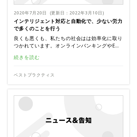
予定されている場合でも、あらゆる組織が積極
す。
積極的なインシデント対応に関する新機能とア
的にインシデント対応することが重要であると
ップデートされた機能により、すべてのチーム
2020年7月20日
(更新日：
2022年3月10日
)
考えています。積極的になるとは、技術スタッ
にデジタルサービスとその依存関係、ハイパー
インテリジェント対応と自動化で、少ない労力
フとビジネススタッフの両方にデジタルサービ
サービスプロファイルを使用すると、エンジニ
ケアを提供し、収益に影響する危機になる前に
で多くのことを行う
スを活用するためのツールを提供し、問題が発
アリングマネージャーと対応者はランブック、
問題を回避するために必要な運用指標を提供し
生しても無知の状態から始まらないようにする
抑制されたアラート、過去のインシデント、通
良くも悪くも、私たちの社会はは効率化に取り
ます。
サービスダッシュボードは、運用メトリックと
ことです。デジタルの世界では、秒単位の時間
信チャネルなど、サービスに関する関連情報を
つかれています。オンラインバンキングやEコ
KPIを分析して、組織間の調整を行い、より良
が重要であり、重要な個人がその場でインフラ
整理、検索することができます。
マースアプリからスマートIoTデバイスに至る
いビジネス成果を実現します。
頑張らずに賢く働く
続きを読む
や対応手順について学習することはできませ
サービスの依存関係（アーリーアクセス可能）
まで、私たちの生活の隅々にその痕跡がありま
ん。今こそ行動の時です。そのため、デジタル
は、ユーザーがPagerDutyのサービス間の関
す。しかし、私たちは個人生活のほぼすべての
社内では「技術の達人」と呼ばれているにもか
の準備が非常に重要です。
係を理解し、問題をより迅速に特定、トリアー
面で自動化を使用しているにもかかわらず、P
かわらず、仕事を終わらせるために面倒な手動
ベストプラクティス
可視性コンソール（アーリーアクセス可能）
ジ、修正し、チーム全体でより効果的にコラボ
agerDutyとDimensional Researchが実施し
のプロセスに頼っているIT担当者の多さに驚
は、サービスパフォーマンスのリアルタイムの
多くのITチームは、時間やリソースを最大限
レーションするのに役立ちます。
た共同研究では、90%の企業が問題解決のため
くことでしょう。
統合ビューを提供し、UIが一新された高度な
に活用できていません。その代わりに、問題へ
インテリジェントな対応と自動化
の自動化をほとんど、あるいは全く行っていな
フィルタリングとカスタマイズ可能なレイアウ
の対応方法を決定するためにハンドブックに目
いことがわかりました。なぜでしょうか。私た
2020年春に発表された最新の機能強化では、
トが含まれるようになりました。このツール
チームがまだハンドブックを調べて問題への対
を通したり、過去のインシデントを手作業で調
ちは簡単なことをより簡単にするため、私たち
インテリジェント対応と自動化に3つの方法で
は、チームがインシデント対応に積極的なアプ
応方法を決定している、または手動で過去のイ
べて関連性があるかどうかを確認したりしてい
の生活の中で毎日自動化を利用しているのに、
アプローチしています。（1）人とプロセスの
ローチを取り、ハイパーケアの瞬間に顧客のニ
ンシデントを調べて何が関連しているのかを確
ます。しかし、チームの効率を向上させ、収益
新機能の詳細 インテリジェントトリアージ
インテリジェントな対応と自動化のための最新
なぜ仕事でもそれを利用していないのでしょう
調整、（2）対応チームが必要なときに適切な
ーズを満たすのに必要なコンテキストを提供し
認していては、時間やリソースを最大限に活用
を守るための最も簡単な方法の1つは、インテ
のソリューションは、何が最も重要であるかに
か。
コンテキストと情報を提供する、（3）使いや
PagerDutyイベントインテリジェンスの一部
ます。
できません。チームの効率を改善して収益を保